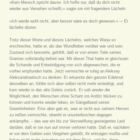
»Kein Mensch spricht davon. Ich hoffe nur, daß du dich nicht
wieder aus Versehen schießt,« sagte sie mit fragendem Lächeln.
»Ich werde wohl nicht, aber besser wäre es doch gewesen.« –- Er
lächelte düster.
Trotz dieser Worte und dieses Lächelns, welches Warja so
erschreckte, hatte er, als das Wundfieber vorüber war und sein
Zustand sich besserte, gefühlt, daß er von einem Teile seines
Grames vollständig befreit war. Mit dieser That hatte er gleichsam
die Schande und Entwürdigung von sich abgewaschen, die er
vorher empfunden hatte. Jetzt vermochte er ruhig an Aleksey
Aleksandrowitsch zu denken. Er erkannte den ganzen Edelmut
desselben an, fühlte sich aber selbst nicht mehr erniedrigt, und
kam wieder in das alte Geleis zurück. Er sah wieder die
Möglichkeit, den Menschen ohne Scham ins Antlitz blicken zu
können und konnte wieder leben, im Gängelband seiner
Gewohnheiten. Eins aber gab es, was er nicht aus seinem Herzen
zu reißen vermochte, obwohl er ununterbrochen dagegen
ankämpfte, – das war ein bis zur Verzweiflung gesteigertes Leid
darüber, daß er sie nun auf immer verloren hatte. Daß er, nachdem
er vor dem Gatten sein Vergehen gebüßt, ihr entsagen mußte und
fortan nicht mehr zwischen sie mit ihrer Reue, und ihn, ihren