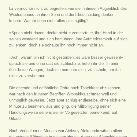
Er vermochte nicht zu begreifen, wie sie in diesem Augenblick des
Wiedersehens an ihren Sohn und die Ehescheidung denken
konnte. War ihr denn nicht alles gleichgültig?
»Sprich nicht davon, denke nicht,« versetzte er, ihre Hand in der
seinen wendend und sich bemühend, ihre Aufmerksamkeit auf sich
zu lenken, doch sie schaute ihn noch immer nicht an.
»Ach, warum bin ich nicht gestorben; es wäre besser gewesen!«
sprach sie und ohne daß sie schluchzte, liefen ihr die Thränen
über beide Wangen; doch sie bemühte sich, zu lächeln, um ihn
nicht zu verstimmen.
Die ehrende und gefährliche Ordre nach Taschkent abzulehnen,
war nach den früheren Begriffen Wronskiys schmachvoll und
unmöglich gewesen. Jetzt aber schlug er dieselbe, ohne sich eine
Minute zu besinnen, aus und ging, die Mißbilligung seiner
Handlungsweise seitens seiner Vorgesetzten bemerkend, auf
Urlaub.
Nach Verlauf eines Monats war Aleksey Aleksandrowitsch allein
mit seinem Söhnchen in seinem Hause. Anna und Wronskiy waren