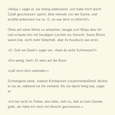
»Warja,« sagte er, sie streng anblickend, »ich habe mich durch
Zufall geschossen; sprich, bitte niemals von der Sache, und
erzähle jedermann nur so. O, es war doch zu thöricht!«
Ohne auf seine Worte zu antworten, beugte sich Warja über ihn
und schaute ihm mit freudigem Lächeln ins Gesicht. Seine Blicke
waren klar, nicht mehr fieberhaft, aber ihr Ausdruck war ernst.
»O, Gott sei Dank!« sagte sie, »hast du nicht Schmerzen?«
»Ein wenig, hier!« Er wies auf die Brust.
»Laß mich dich verbinden.«
Schweigend seine, starken Kinnbacken zusammenbeißend, blickte
er sie an, während sie ihn verband. Als sie damit fertig war, sagte
er:
»Ich bin nicht im Fieber; also bitte, sieh zu, daß es kein Gerede
giebt, als hätte ich mich mit Absicht geschossen.«