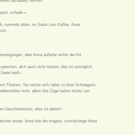
 Willen bezaubert hiervon.
jetzt, schade.«
ch, nunmehr allein, im Salon zum Kaffee. Anna
ich.
dsbezeugungen, aber Anna äußerte nichts der Art.
n sprechen, dich auch nicht trösten; das ist unmöglich.
 Seele leid!«
ich Thränen. Sie setzte sich näher zu ihrer Schwägerin,
iderstrebte nicht, allein ihre Züge hatten nichts von
en Geschehnissen; alles ist dahin!«
 weicher wurde. Anna hob die magere, schmächtige Hand