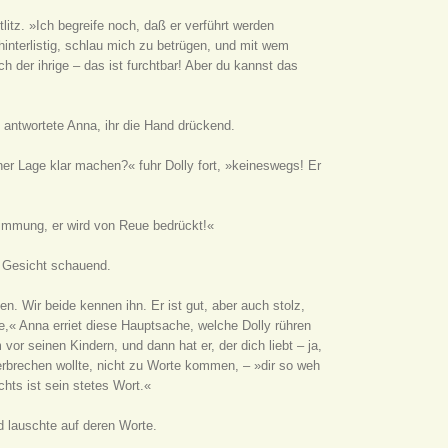
litz. »Ich begreife noch, daß er verführt werden
hinterlistig, schlau mich zu betrügen, und mit wem
h der ihrige – das ist furchtbar! Aber du kannst das
« antwortete Anna, ihr die Hand drückend.
ner Lage klar machen?« fuhr Dolly fort, »keineswegs! Er
Stimmung, er wird von Reue bedrückt!«
ns Gesicht schauend.
en. Wir beide kennen ihn. Er ist gut, aber auch stolz,
rte,« Anna erriet diese Hauptsache, welche Dolly rühren
vor seinen Kindern, und dann hat er, der dich liebt – ja,
nterbrechen wollte, nicht zu Worte kommen, – »dir so weh
chts ist sein stetes Wort.«
d lauschte auf deren Worte.