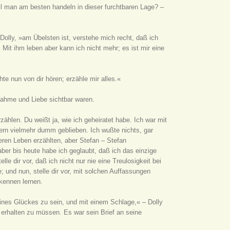
ll man am besten handeln in dieser furchtbaren Lage? –
 Dolly, »am Übelsten ist, verstehe mich recht, daß ich
 Mit ihm leben aber kann ich nicht mehr; es ist mir eine
te nun von dir hören; erzähle mir alles.«
lnahme und Liebe sichtbar waren.
zählen. Du weißt ja, wie ich geheiratet habe. Ich war mit
rn vielmehr dumm geblieben. Ich wußte nichts, gar
eren Leben erzählten, aber Stefan – Stefan
 aber bis heute habe ich geglaubt, daß ich das einzige
lle dir vor, daß ich nicht nur nie eine Treulosigkeit bei
; und nun, stelle dir vor, mit solchen Auffassungen
 kennen lernen.
ines Glückes zu sein, und mit einem Schlage,« – Dolly
 erhalten zu müssen. Es war sein Brief an seine