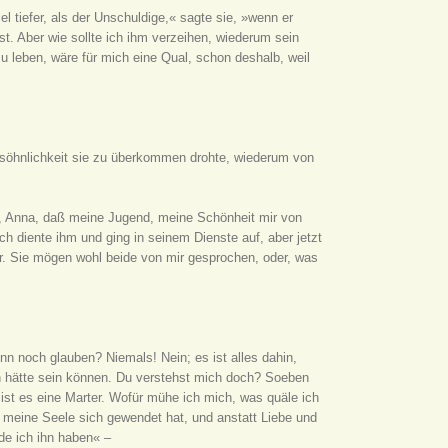
el tiefer, als der Unschuldige,« sagte sie, »wenn er
t. Aber wie sollte ich ihm verzeihen, wiederum sein
leben, wäre für mich eine Qual, schon deshalb, weil
rsöhnlichkeit sie zu überkommen drohte, wiederum von
hst, Anna, daß meine Jugend, meine Schönheit mir von
 diente ihm und ging in seinem Dienste auf, aber jetzt
er. Sie mögen wohl beide von mir gesprochen, oder, was
enn noch glauben? Niemals! Nein; es ist alles dahin,
en hätte sein können. Du verstehst mich doch? Soeben
t ist es eine Marter. Wofür mühe ich mich, was quäle ich
h meine Seele sich gewendet hat, und anstatt Liebe und
rde ich ihn haben« –