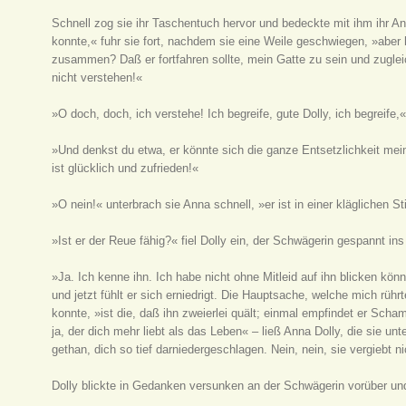
Schnell zog sie ihr Taschentuch hervor und bedeckte mit ihm ihr Ant
konnte,« fuhr sie fort, nachdem sie eine Weile geschwiegen, »aber 
zusammen? Daß er fortfahren sollte, mein Gatte zu sein und zugleic
nicht verstehen!«
»O doch, doch, ich verstehe! Ich begreife, gute Dolly, ich begreife,
»Und denkst du etwa, er könnte sich die ganze Entsetzlichkeit mei
ist glücklich und zufrieden!«
»O nein!« unterbrach sie Anna schnell, »er ist in einer kläglichen 
»Ist er der Reue fähig?« fiel Dolly ein, der Schwägerin gespannt i
»Ja. Ich kenne ihn. Ich habe nicht ohne Mitleid auf ihn blicken könn
und jetzt fühlt er sich erniedrigt. Die Hauptsache, welche mich rüh
konnte, »ist die, daß ihn zweierlei quält; einmal empfindet er Scham 
ja, der dich mehr liebt als das Leben« – ließ Anna Dolly, die sie u
gethan, dich so tief darniedergeschlagen. Nein, nein, sie vergiebt ni
Dolly blickte in Gedanken versunken an der Schwägerin vorüber un