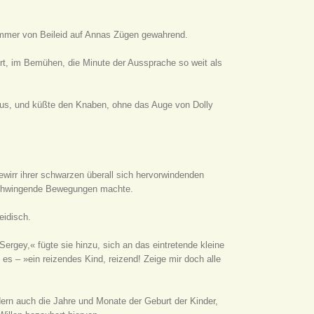
himmer von Beileid auf Annas Zügen gewahrend.
ort, im Bemühen, die Minute der Aussprache so weit als
 aus, und küßte den Knaben, ohne das Auge von Dolly
ewirr ihrer schwarzen überall sich hervorwindenden
 schwingende Bewegungen machte.
eidisch.
ergey,« fügte sie hinzu, sich an das eintretende kleine
s – »ein reizendes Kind, reizend! Zeige mir doch alle
ern auch die Jahre und Monate der Geburt der Kinder,