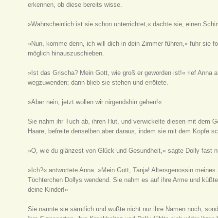
erkennen, ob diese bereits wisse.
»Wahrscheinlich ist sie schon unterrichtet,« dachte sie, einen Sc
»Nun, komme denn, ich will dich in dein Zimmer führen,« fuhr sie f
möglich hinauszuschieben.
»Ist das Grischa? Mein Gott, wie groß er geworden ist!« rief Anna
wegzuwenden; dann blieb sie stehen und errötete.
»Aber nein, jetzt wollen wir nirgendshin gehen!«
Sie nahm ihr Tuch ab, ihren Hut, und verwickelte diesen mit dem G
Haare, befreite denselben aber daraus, indem sie mit dem Kopfe
»O, wie du glänzest von Glück und Gesundheit,« sagte Dolly fast n
»Ich?« antwortete Anna. »Mein Gott, Tanja! Altersgenossin meines S
Töchterchen Dollys wendend. Sie nahm es auf ihre Arme und küßte e
deine Kinder!«
Sie nannte sie sämtlich und wußte nicht nur ihre Namen noch, sond