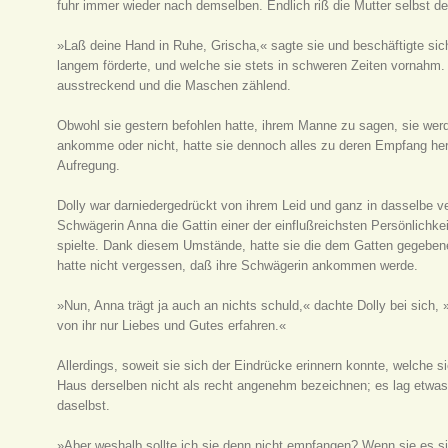
fuhr immer wieder nach demselben. Endlich riß die Mutter selbst de
»Laß deine Hand in Ruhe, Grischa,« sagte sie und beschäftigte sich 
langem förderte, und welche sie stets in schweren Zeiten vornahm. 
ausstreckend und die Maschen zählend.
Obwohl sie gestern befohlen hatte, ihrem Manne zu sagen, sie we
ankomme oder nicht, hatte sie dennoch alles zu deren Empfang herr
Aufregung.
Dolly war darniedergedrückt von ihrem Leid und ganz in dasselbe ve
Schwägerin Anna die Gattin einer der einflußreichsten Persönlichk
spielte. Dank diesem Umstände, hatte sie die dem Gatten gegebene 
hatte nicht vergessen, daß ihre Schwägerin ankommen werde.
»Nun, Anna trägt ja auch an nichts schuld,« dachte Dolly bei sich, 
von ihr nur Liebes und Gutes erfahren.«
Allerdings, soweit sie sich der Eindrücke erinnern konnte, welche s
Haus derselben nicht als recht angenehm bezeichnen; es lag etwas
daselbst.
»Aber weshalb sollte ich sie denn nicht empfangen? Wenn sie es sic