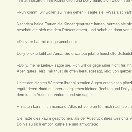
ihre Sinnesarten, ihre Krankheiten und Dolly fühlte sich wider ihren
»Nun komm, wir wollen zu ihnen gehen,« sagte sie, »Wasja schläft 
Nachdem beide Frauen die Kinder gemustert hatten, setzten sie si
beschäftigte sich mit dem Präsentierbrett, und schob es dann von s
»Dolly; er hat mit mir gesprochen.«
Dolly blickte kühl auf Anna. Sie erwartete jetzt erheuchelte Beilei
»Dolly, meine Liebe,« sagte sie, »ich will dir gegenüber nicht für ih
Aber, gutes Herz, mir thust du offen herausgesagt, leid; von ganzer
Unter den dichten Wimpern ihrer blitzenden Augen erschienen plötzl
ergriff deren Hand mit ihrer energischen kleinen Rechten und Dolly w
dem kalten Ausdruck verloren und sie sagte:
»Trösten kann mich niemand. Alles ist verloren für mich nach solch
Sie hatte dies kaum gesprochen, als der Ausdruck ihres Gesichts
Dollys zu sich empor, küßte sie und antwortete: