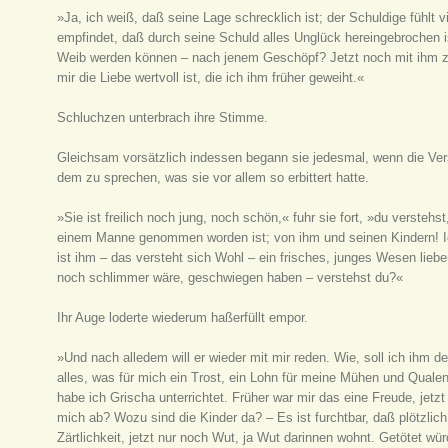
»Ja, ich weiß, daß seine Lage schrecklich ist; der Schuldige fühlt vi
empfindet, daß durch seine Schuld alles Unglück hereingebrochen is
Weib werden können – nach jenem Geschöpf? Jetzt noch mit ihm zu 
mir die Liebe wertvoll ist, die ich ihm früher geweiht.«
Schluchzen unterbrach ihre Stimme.
Gleichsam vorsätzlich indessen begann sie jedesmal, wenn die Ve
dem zu sprechen, was sie vor allem so erbittert hatte.
»Sie ist freilich noch jung, noch schön,« fuhr sie fort, »du verste
einem Manne genommen worden ist; von ihm und seinen Kindern! Ich
ist ihm – das versteht sich Wohl – ein frisches, junges Wesen lieb
noch schlimmer wäre, geschwiegen haben – verstehst du?«
Ihr Auge loderte wiederum haßerfüllt empor.
»Und nach alledem will er wieder mit mir reden. Wie, soll ich ihm d
alles, was für mich ein Trost, ein Lohn für meine Mühen und Qual
habe ich Grischa unterrichtet. Früher war mir das eine Freude, jetz
mich ab? Wozu sind die Kinder da? – Es ist furchtbar, daß plötzlic
Zärtlichkeit, jetzt nur noch Wut, ja Wut darinnen wohnt. Getötet wü