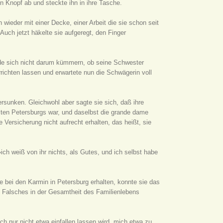
n Knopf ab und steckte ihn in ihre Tasche.
wieder mit einer Decke, einer Arbeit die sie schon seit
Auch jetzt häkelte sie aufgeregt, den Finger
rde sich nicht darum kümmern, ob seine Schwester
ichten lassen und erwartete nun die Schwägerin voll
rsunken. Gleichwohl aber sagte sie sich, daß ihre
eiten Petersburgs war, und daselbst die grande dame
Versicherung nicht aufrecht erhalten, das heißt, sie
»ich weiß von ihr nichts, als Gutes, und ich selbst habe
ie bei den Karmin in Petersburg erhalten, konnte sie das
 Falsches in der Gesamtheit des Familienlebens
h nur nicht etwa einfallen lassen wird, mich etwa zu