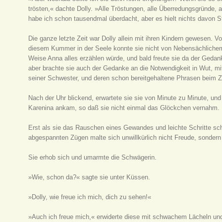
trösten,« dachte Dolly. »Alle Tröstungen, alle Überredungsgründe, a
habe ich schon tausendmal überdacht, aber es hielt nichts davon S
Die ganze letzte Zeit war Dolly allein mit ihren Kindern gewesen. 
diesem Kummer in der Seele konnte sie nicht von Nebensächlichem 
Weise Anna alles erzählen würde, und bald freute sie da der Gedank
aber brachte sie auch der Gedanke an die Notwendigkeit in Wut, mi
seiner Schwester, und deren schon bereitgehaltene Phrasen beim 
Nach der Uhr blickend, erwartete sie sie von Minute zu Minute, und
Karenina ankam, so daß sie nicht einmal das Glöckchen vernahm.
Erst als sie das Rauschen eines Gewandes und leichte Schritte scho
abgespannten Zügen malte sich unwillkürlich nicht Freude, sondern
Sie erhob sich und umarmte die Schwägerin.
»Wie, schon da?« sagte sie unter Küssen.
»Dolly, wie freue ich mich, dich zu sehen!«
»Auch ich freue mich,« erwiderte diese mit schwachem Lächeln u