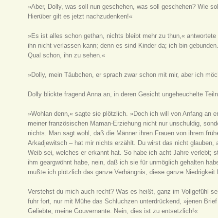
»Aber, Dolly, was soll nun geschehen, was soll geschehen? Wie so
Hierüber gilt es jetzt nachzudenken!«
»Es ist alles schon gethan, nichts bleibt mehr zu thun,« antwortete
ihn nicht verlassen kann; denn es sind Kinder da; ich bin gebunden.
Qual schon, ihn zu sehen.«
»Dolly, mein Täubchen, er sprach zwar schon mit mir, aber ich möch
Dolly blickte fragend Anna an, in deren Gesicht ungeheuchelte Tei
»Wohlan denn,« sagte sie plötzlich. »Doch ich will von Anfang an er
meiner französischen Maman-Erziehung nicht nur unschuldig, sonde
nichts. Man sagt wohl, daß die Männer ihren Frauen von ihrem früh
Arkadjewitsch – hat mir nichts erzählt. Du wirst das nicht glauben,
Weib sei, welches er erkannt hat. So habe ich acht Jahre verlebt; ste
ihm geargwöhnt habe, nein, daß ich sie für unmöglich gehalten habe
mußte ich plötzlich das ganze Verhängnis, diese ganze Niedrigkeit
Verstehst du mich auch recht? Was es heißt, ganz im Vollgefühl se
fuhr fort, nur mit Mühe das Schluchzen unterdrückend, »jenen Brief
Geliebte, meine Gouvernante. Nein, dies ist zu entsetzlich!«