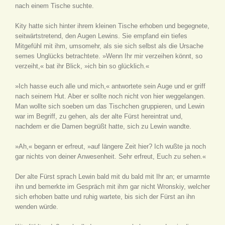
nach einem Tische suchte.
Kity hatte sich hinter ihrem kleinen Tische erhoben und begegnete,
seitwärtstretend, den Augen Lewins. Sie empfand ein tiefes
Mitgefühl mit ihm, umsomehr, als sie sich selbst als die Ursache
semes Unglücks betrachtete. »Wenn Ihr mir verzeihen könnt, so
verzeiht,« bat ihr Blick, »ich bin so glücklich.«
»Ich hasse euch alle und mich,« antwortete sein Auge und er griff
nach seinem Hut. Aber er sollte noch nicht von hier weggelangen.
Man wollte sich soeben um das Tischchen gruppieren, und Lewin
war im Begriff, zu gehen, als der alte Fürst hereintrat und,
nachdem er die Damen begrüßt hatte, sich zu Lewin wandte.
»Ah,« begann er erfreut, »auf längere Zeit hier? Ich wußte ja noch
gar nichts von deiner Anwesenheit. Sehr erfreut, Euch zu sehen.«
Der alte Fürst sprach Lewin bald mit du bald mit Ihr an; er umarmte
ihn und bemerkte im Gespräch mit ihm gar nicht Wronskiy, welcher
sich erhoben batte und ruhig wartete, bis sich der Fürst an ihn
wenden würde.