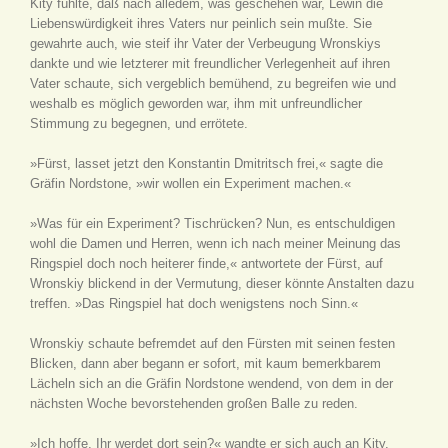
Kity fühlte, daß nach alledem, was geschehen war, Lewin die
Liebenswürdigkeit ihres Vaters nur peinlich sein mußte. Sie
gewahrte auch, wie steif ihr Vater der Verbeugung Wronskiys
dankte und wie letzterer mit freundlicher Verlegenheit auf ihren
Vater schaute, sich vergeblich bemühend, zu begreifen wie und
weshalb es möglich geworden war, ihm mit unfreundlicher
Stimmung zu begegnen, und errötete.
»Fürst, lasset jetzt den Konstantin Dmitritsch frei,« sagte die
Gräfin Nordstone, »wir wollen ein Experiment machen.«
»Was für ein Experiment? Tischrücken? Nun, es entschuldigen
wohl die Damen und Herren, wenn ich nach meiner Meinung das
Ringspiel doch noch heiterer finde,« antwortete der Fürst, auf
Wronskiy blickend in der Vermutung, dieser könnte Anstalten dazu
treffen. »Das Ringspiel hat doch wenigstens noch Sinn.«
Wronskiy schaute befremdet auf den Fürsten mit seinen festen
Blicken, dann aber begann er sofort, mit kaum bemerkbarem
Lächeln sich an die Gräfin Nordstone wendend, von dem in der
nächsten Woche bevorstehenden großen Balle zu reden.
»Ich hoffe, Ihr werdet dort sein?« wandte er sich auch an Kity.