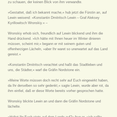
zu schauen, der keinen Blick von ihm verwandte.
»Gestattet, daß ich bekannt mache,« hub jetzt die Fürstin an, auf
Lewin weisend: »Konstantin Dmitritsch Lewin – Graf Aleksey
Kyrillowitsch Wronskiy.« –
Wronskiy erhob sich, freundlich auf Lewin blickend und ihm die
Hand drückend. »Ich hätte mit Ihnen heuer im Winter dinieren
müssen, scheint mir,« begann er mit seinem guten und
offenherzigen Lächeln, »aber Ihr waret so unerwartet auf das Land
gereist.«
»Konstantin Dmitritsch verachtet und haßt das Stadtleben und
uns, die Städter,« warf die Gräfin Nordstone ein.
»Meine Worte müssen doch recht sehr auf Euch eingewirkt haben,
da Ihr derselben so sehr gedenkt,« sagte Lewin, wurde aber rot, da
ihm einfiel, daß er diese Worte bereits vorher gesprochen hatte.
Wronskiy blickte Lewin an und dann die Gräfin Nordstone und
lächelte.
»Haltet Ihr Euch stets auf dem Lande auf?« frug er, »ich sollte