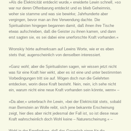
»Als die Elektricität entdeckt wurde,« erwiderte Lewin schnell, »so
war nur deren Offenbarung entdeckt und es blieb Geheimnis,
woher sie stamme und was sie bewirke; Jahrhunderte aber
vergingen, bevor man an ihre Verwendung dachte. Die
Spiritualisten hingegen begannen damit, daß ihnen ihre Tische
etwas aufschrieben, daß die Geister zu ihnen kamen, und dann
erst sagten sie, es sei dabei eine unerforschte Kraft vorhanden.«
Wronskiy hörte aufmerksam auf Lewins Worte, wie er es eben
stets that; augenscheinlich von denselben interessiert.
»Ganz wohl; aber die Spiritualisten sagen, wir wissen jetzt nicht
was für eine Kraft hier wirkt, aber es ist eine und unter bestimmten
Vorbedingungen tritt sie auf. Mögen doch nun die Gelehrten
entdecken, worin diese Kraft besteht. Nein, nein, ich sehe nicht
ein, warum nicht eine neue Kraft vorhanden sein könnte, wenn« –
»Da aber,« unterbrach ihn Lewin, »bei der Elektricität stets, sobald
man Bernstein an Wolle reibt, sich jene bekannte Erscheinung
zeigt, hier dies aber nicht jedesmal der Fall ist, so ist diese neue
Kraft wahrscheinlich doch Wohl keine – Naturerscheinung.« –
Wohl in der Empfindung, daß das Gespräch einen für die