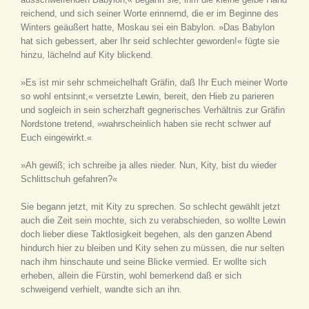
reichend, und sich seiner Worte erinnernd, die er im Beginne des
Winters geäußert hatte, Moskau sei ein Babylon. »Das Babylon
hat sich gebessert, aber Ihr seid schlechter geworden!« fügte sie
hinzu, lächelnd auf Kity blickend.
»Es ist mir sehr schmeichelhaft Gräfin, daß Ihr Euch meiner Worte
so wohl entsinnt,« versetzte Lewin, bereit, den Hieb zu parieren
und sogleich in sein scherzhaft gegnerisches Verhältnis zur Gräfin
Nordstone tretend, »wahrscheinlich haben sie recht schwer auf
Euch eingewirkt.«
»Ah gewiß; ich schreibe ja alles nieder. Nun, Kity, bist du wieder
Schlittschuh gefahren?«
Sie begann jetzt, mit Kity zu sprechen. So schlecht gewählt jetzt
auch die Zeit sein mochte, sich zu verabschieden, so wollte Lewin
doch lieber diese Taktlosigkeit begehen, als den ganzen Abend
hindurch hier zu bleiben und Kity sehen zu müssen, die nur selten
nach ihm hinschaute und seine Blicke vermied. Er wollte sich
erheben, allein die Fürstin, wohl bemerkend daß er sich
schweigend verhielt, wandte sich an ihn.