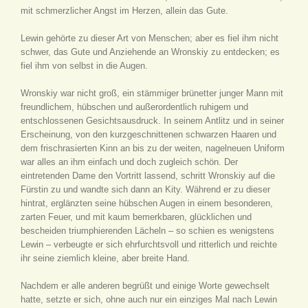
mit schmerzlicher Angst im Herzen, allein das Gute.
Lewin gehörte zu dieser Art von Menschen; aber es fiel ihm nicht
schwer, das Gute und Anziehende an Wronskiy zu entdecken; es
fiel ihm von selbst in die Augen.
Wronskiy war nicht groß, ein stämmiger brünetter junger Mann mit
freundlichem, hübschen und außerordentlich ruhigem und
entschlossenen Gesichtsausdruck. In seinem Antlitz und in seiner
Erscheinung, von den kurzgeschnittenen schwarzen Haaren und
dem frischrasierten Kinn an bis zu der weiten, nagelneuen Uniform
war alles an ihm einfach und doch zugleich schön. Der
eintretenden Dame den Vortritt lassend, schritt Wronskiy auf die
Fürstin zu und wandte sich dann an Kity. Während er zu dieser
hintrat, erglänzten seine hübschen Augen in einem besonderen,
zarten Feuer, und mit kaum bemerkbaren, glücklichen und
bescheiden triumphierenden Lächeln – so schien es wenigstens
Lewin – verbeugte er sich ehrfurchtsvoll und ritterlich und reichte
ihr seine ziemlich kleine, aber breite Hand.
Nachdem er alle anderen begrüßt und einige Worte gewechselt
hatte, setzte er sich, ohne auch nur ein einziges Mal nach Lewin