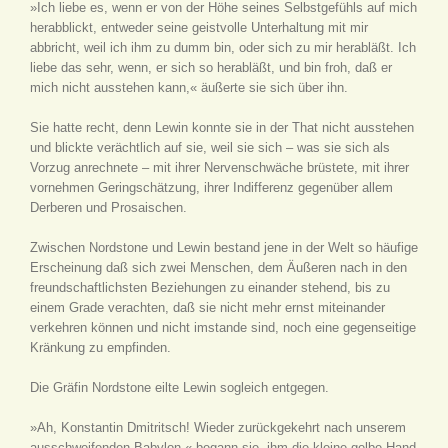
»Ich liebe es, wenn er von der Höhe seines Selbstgefühls auf mich
herabblickt, entweder seine geistvolle Unterhaltung mit mir
abbricht, weil ich ihm zu dumm bin, oder sich zu mir herabläßt. Ich
liebe das sehr, wenn, er sich so herabläßt, und bin froh, daß er
mich nicht ausstehen kann,« äußerte sie sich über ihn.
Sie hatte recht, denn Lewin konnte sie in der That nicht ausstehen
und blickte verächtlich auf sie, weil sie sich – was sie sich als
Vorzug anrechnete – mit ihrer Nervenschwäche brüstete, mit ihrer
vornehmen Geringschätzung, ihrer Indifferenz gegenüber allem
Derberen und Prosaischen.
Zwischen Nordstone und Lewin bestand jene in der Welt so häufige
Erscheinung daß sich zwei Menschen, dem Äußeren nach in den
freundschaftlichsten Beziehungen zu einander stehend, bis zu
einem Grade verachten, daß sie nicht mehr ernst miteinander
verkehren können und nicht imstande sind, noch eine gegenseitige
Kränkung zu empfinden.
Die Gräfin Nordstone eilte Lewin sogleich entgegen.
»Ah, Konstantin Dmitritsch! Wieder zurückgekehrt nach unserem
ausschweifenden Babylon,« begann sie, ihm die kleine gelbe Hand