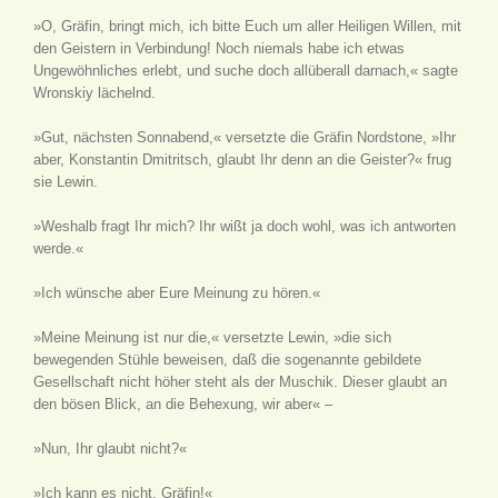
»O, Gräfin, bringt mich, ich bitte Euch um aller Heiligen Willen, mit
den Geistern in Verbindung! Noch niemals habe ich etwas
Ungewöhnliches erlebt, und suche doch allüberall darnach,« sagte
Wronskiy lächelnd.
»Gut, nächsten Sonnabend,« versetzte die Gräfin Nordstone, »Ihr
aber, Konstantin Dmitritsch, glaubt Ihr denn an die Geister?« frug
sie Lewin.
»Weshalb fragt Ihr mich? Ihr wißt ja doch wohl, was ich antworten
werde.«
»Ich wünsche aber Eure Meinung zu hören.«
»Meine Meinung ist nur die,« versetzte Lewin, »die sich
bewegenden Stühle beweisen, daß die sogenannte gebildete
Gesellschaft nicht höher steht als der Muschik. Dieser glaubt an
den bösen Blick, an die Behexung, wir aber« –
»Nun, Ihr glaubt nicht?«
»Ich kann es nicht, Gräfin!«