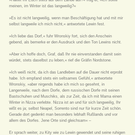
meinen, im Winter ist das langweilig?«
»Es ist nicht langweilig, wenn man Beschäftigung hat und mit mir
selbst langweile ich mich nicht,« antwortete Lewin fest.
»Ich liebe das Dorf,« fuhr Wronskiy fort, sich den Anschein
gebend, als bemerke er den Ausdruck und den Ton Lewins nicht.
»Aber ich hoffe doch, Graf, daß Ihr nie einverstanden damit sein
würdet, stets daselbst zu leben,« rief die Gräfin Nordstone.
»Ich weiß nicht, da ich das Landleben auf die Dauer nicht erprobt
habe. Ich empfand stets ein seltsames Gefühl,« antwortete
Wronskiy, »aber nirgends habe ich mich so gesehnt, in
Langerweile, nach dem Dorfe, dem russischen Dorfe mit seinen
Bastschuhen und Muschiks, als zur Zeit, da ich mit Mama einen
Winter in Nizza verlebte. Nizza ist an und für sich langweilig, Ihr
wißt es ja; selbst Neapel, Sorrento sind nur für kurze Zeit schön.
Gerade dort gedenkt man besonders lebhaft Rußlands und vor
allem des Dorfes. Jene Orte sind gleichsam« –
Er sprach weiter, zu Kity wie zu Lewin gewendet und seine ruhigen