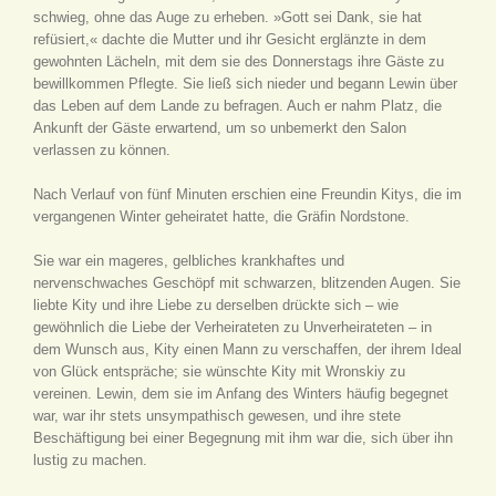
schwieg, ohne das Auge zu erheben. »Gott sei Dank, sie hat
refüsiert,« dachte die Mutter und ihr Gesicht erglänzte in dem
gewohnten Lächeln, mit dem sie des Donnerstags ihre Gäste zu
bewillkommen Pflegte. Sie ließ sich nieder und begann Lewin über
das Leben auf dem Lande zu befragen. Auch er nahm Platz, die
Ankunft der Gäste erwartend, um so unbemerkt den Salon
verlassen zu können.
Nach Verlauf von fünf Minuten erschien eine Freundin Kitys, die im
vergangenen Winter geheiratet hatte, die Gräfin Nordstone.
Sie war ein mageres, gelbliches krankhaftes und
nervenschwaches Geschöpf mit schwarzen, blitzenden Augen. Sie
liebte Kity und ihre Liebe zu derselben drückte sich – wie
gewöhnlich die Liebe der Verheirateten zu Unverheirateten – in
dem Wunsch aus, Kity einen Mann zu verschaffen, der ihrem Ideal
von Glück entspräche; sie wünschte Kity mit Wronskiy zu
vereinen. Lewin, dem sie im Anfang des Winters häufig begegnet
war, war ihr stets unsympathisch gewesen, und ihre stete
Beschäftigung bei einer Begegnung mit ihm war die, sich über ihn
lustig zu machen.