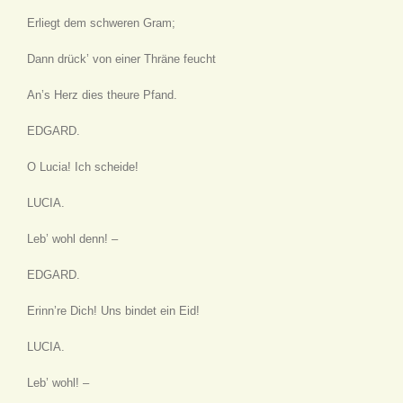
Erliegt dem schweren Gram;
Dann drück’ von einer Thräne feucht
An’s Herz dies theure Pfand.
EDGARD.
O Lucia! Ich scheide!
LUCIA.
Leb’ wohl denn! –
EDGARD.
Erinn’re Dich! Uns bindet ein Eid!
LUCIA.
Leb’ wohl! –