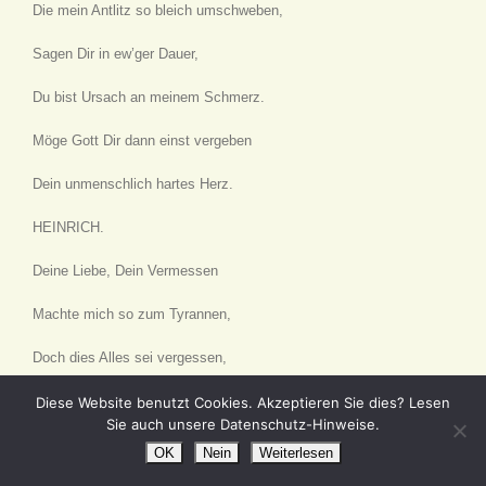
Die mein Antlitz so bleich umschweben,
Sagen Dir in ew’ger Dauer,
Du bist Ursach an meinem Schmerz.
Möge Gott Dir dann einst vergeben
Dein unmenschlich hartes Herz.
HEINRICH.
Deine Liebe, Dein Vermessen
Machte mich so zum Tyrannen,
Doch dies Alles sei vergessen,
Ja, es spricht Dir Dein Bruder zu.
Diese Website benutzt Cookies. Akzeptieren Sie dies? Lesen
Sie auch unsere Datenschutz-Hinweise.
Ich konnte meinen Zorn verbannen,
OK
Nein
Weiterlesen