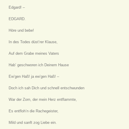
Edgard! –
EDGARD.
Höre und bebe!
In des Todes düst’rer Klause,
Auf dem Grabe meines Vaters
Hab’ geschworen ich Deinem Hause
Ew’gen Haß! ja ew’gen Haß! –
Doch ich sah Dich und schnell entschwunden
War der Zorn, der mein Herz entflammte,
Es entfloh’n die Rachegeister,
Mild und sanft zog Liebe ein.