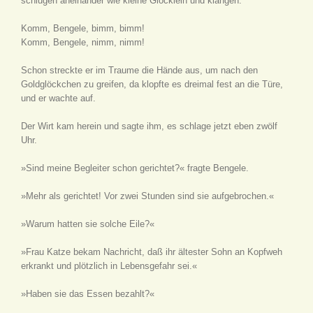
schlugen aneinander wie kleine Glöcklein und klangen:
Komm, Bengele, bimm, bimm!
Komm, Bengele, nimm, nimm!
Schon streckte er im Traume die Hände aus, um nach den
Goldglöckchen zu greifen, da klopfte es dreimal fest an die Türe,
und er wachte auf.
Der Wirt kam herein und sagte ihm, es schlage jetzt eben zwölf
Uhr.
»Sind meine Begleiter schon gerichtet?« fragte Bengele.
»Mehr als gerichtet! Vor zwei Stunden sind sie aufgebrochen.«
»Warum hatten sie solche Eile?«
»Frau Katze bekam Nachricht, daß ihr ältester Sohn an Kopfweh
erkrankt und plötzlich in Lebensgefahr sei.«
»Haben sie das Essen bezahlt?«