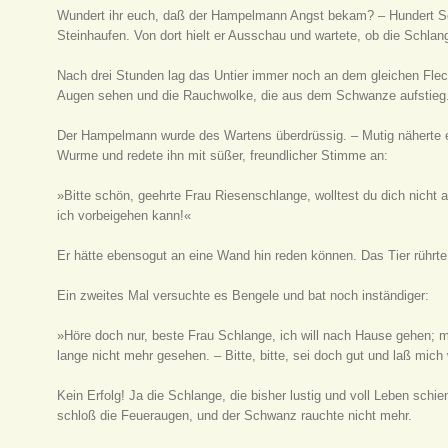
Wundert ihr euch, daß der Hampelmann Angst bekam? – Hundert Schr
Steinhaufen. Von dort hielt er Ausschau und wartete, ob die Schlang
Nach drei Stunden lag das Untier immer noch an dem gleichen Fle
Augen sehen und die Rauchwolke, die aus dem Schwanze aufstieg
Der Hampelmann wurde des Wartens überdrüssig. – Mutig näherte er
Wurme und redete ihn mit süßer, freundlicher Stimme an:
»Bitte schön, geehrte Frau Riesenschlange, wolltest du dich nicht
ich vorbeigehen kann!«
Er hätte ebensogut an eine Wand hin reden können. Das Tier rührte 
Ein zweites Mal versuchte es Bengele und bat noch inständiger:
»Höre doch nur, beste Frau Schlange, ich will nach Hause gehen; m
lange nicht mehr gesehen. – Bitte, bitte, sei doch gut und laß mich
Kein Erfolg! Ja die Schlange, die bisher lustig und voll Leben schi
schloß die Feueraugen, und der Schwanz rauchte nicht mehr.