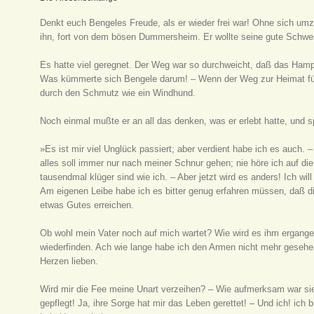
Denkt euch Bengeles Freude, als er wieder frei war! Ohne sich umz
ihn, fort von dem bösen Dummersheim. Er wollte seine gute Schwes
Es hatte viel geregnet. Der Weg war so durchweicht, daß das Ham
Was kümmerte sich Bengele darum! – Wenn der Weg zur Heimat füh
durch den Schmutz wie ein Windhund.
Noch einmal mußte er an all das denken, was er erlebt hatte, und sp
»Es ist mir viel Unglück passiert; aber verdient habe ich es auch. 
alles soll immer nur nach meiner Schnur gehen; nie höre ich auf di
tausendmal klüger sind wie ich. – Aber jetzt wird es anders! Ich wi
Am eigenen Leibe habe ich es bitter genug erfahren müssen, daß 
etwas Gutes erreichen.
Ob wohl mein Vater noch auf mich wartet? Wie wird es ihm ergangen
wiederfinden. Ach wie lange habe ich den Armen nicht mehr gesehen!
Herzen lieben.
Wird mir die Fee meine Unart verzeihen? – Wie aufmerksam war sie
gepflegt! Ja, ihre Sorge hat mir das Leben gerettet! – Und ich! ic