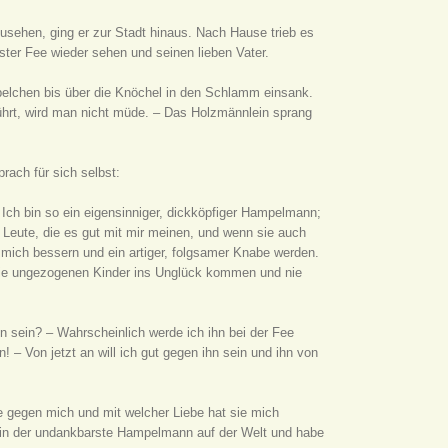
usehen, ging er zur Stadt hinaus. Nach Hause trieb es
ter Fee wieder sehen und seinen lieben Vater.
pelchen bis über die Knöchel in den Schlamm einsank.
rt, wird man nicht müde. – Das Holzmännlein sprang
rach für sich selbst:
– Ich bin so ein eigensinniger, dickköpfiger Hampelmann;
e Leute, die es gut mit mir meinen, und wenn sie auch
ll mich bessern und ein artiger, folgsamer Knabe werden.
die ungezogenen Kinder ins Unglück kommen und nie
 sein? – Wahrscheinlich werde ich ihn bei der Fee
 – Von jetzt an will ich gut gegen ihn sein und ihn von
 gegen mich und mit welcher Liebe hat sie mich
h bin der undankbarste Hampelmann auf der Welt und habe