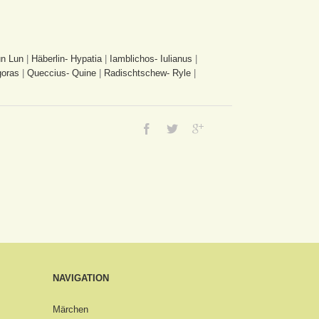
n Lun
|
Häberlin- Hypatia
|
Iamblichos- Iulianus
|
goras
|
Queccius- Quine
|
Radischtschew- Ryle
|
NAVIGATION
Märchen