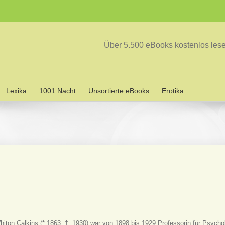
Über 5.500 eBooks kostenlos le
Lexika
1001 Nacht
Unsortierte eBooks
Erotika
iton Calkins (* 1863, † 1930) war von 1898 bis 1929 Professorin für Psych