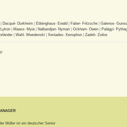
|
Dacqué- Durkheim
|
Ebbinghaus- Ewald
|
Faber- Fritzsche
|
Galenos- Gunsu
 Lykon
|
Maass- Myia
|
Nalbandjan- Nyman
|
Ockham- Owen
|
Palágyi- Pytha
orländer
|
Wahl- Wwedenski
|
Xeniades- Xenophon
|
Zadeh- Zoilos
s!
MANAGER
er Müller ist ein deutscher Senior