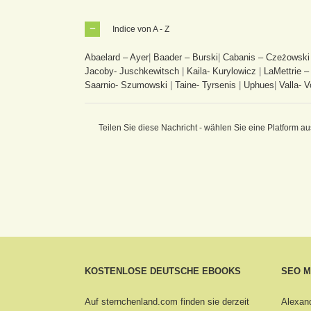
Indice von A - Z
Abaelard – Ayer
|
Baader – Burski
|
Cabanis – Czeżowski
Jacoby- Juschkewitsch
|
Kaila- Kurylowicz
|
LaMettrie –
Saarnio- Szumowski
|
Taine- Tyrsenis
|
Uphues
|
Valla- V
Teilen Sie diese Nachricht - wählen Sie eine Platform au
KOSTENLOSE DEUTSCHE EBOOKS
SEO 
Auf sternchenland.com finden sie derzeit
Alexand