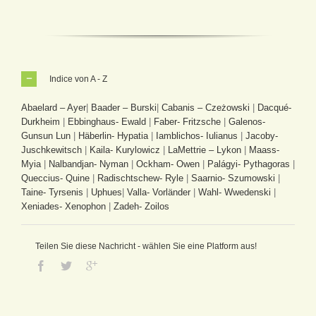
Indice von A - Z
Abaelard – Ayer
|
Baader – Burski
|
Cabanis – Czeżowski
|
Dacqué-
Durkheim
|
Ebbinghaus- Ewald
|
Faber- Fritzsche
|
Galenos-
Gunsun Lun
|
Häberlin- Hypatia
|
Iamblichos- Iulianus
|
Jacoby-
Juschkewitsch
|
Kaila- Kurylowicz
|
LaMettrie – Lykon
|
Maass-
Myia
|
Nalbandjan- Nyman
|
Ockham- Owen
|
Palágyi- Pythagoras
|
Queccius- Quine
|
Radischtschew- Ryle
|
Saarnio- Szumowski
|
Taine- Tyrsenis
|
Uphues
|
Valla- Vorländer
|
Wahl- Wwedenski
|
Xeniades- Xenophon
|
Zadeh- Zoilos
Teilen Sie diese Nachricht - wählen Sie eine Platform aus!