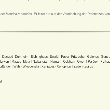
der
blended memories
. Er leitet sie aus der Vermischung der Differenzen v
|
Dacqué- Durkheim
|
Ebbinghaus- Ewald
|
Faber- Fritzsche
|
Galenos- Gunsu
 Lykon
|
Maass- Myia
|
Nalbandjan- Nyman
|
Ockham- Owen
|
Palágyi- Pytha
orländer
|
Wahl- Wwedenski
|
Xeniades- Xenophon
|
Zadeh- Zoilos
s!