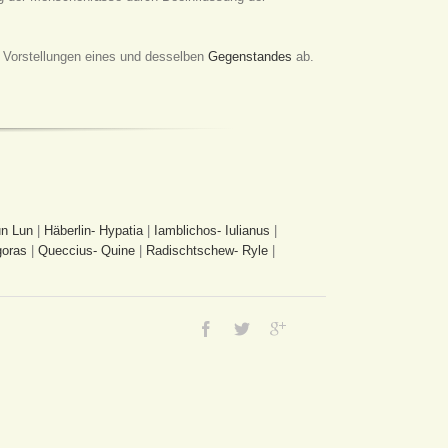
on Vorstellungen eines und desselben
Gegenstandes
ab.
n Lun
|
Häberlin- Hypatia
|
Iamblichos- Iulianus
|
goras
|
Queccius- Quine
|
Radischtschew- Ryle
|