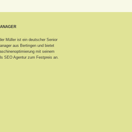
MANAGER
er Müller ist ein deutscher Senior
nager aus Bertingen
und bietet
schinenoptimierung mit seinem
ls SEO Agentur zum Festpreis an.