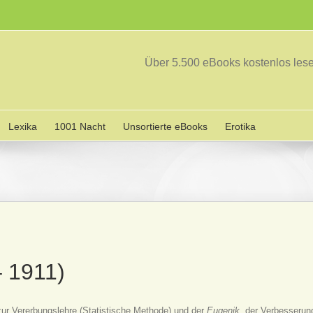
Über 5.500 eBooks kostenlos le
Lexika
1001 Nacht
Unsortierte eBooks
Erotika
– 1911)
m zur Vererbungslehre (Statistische Methode) und der
Eugenik
, der Verbesseru