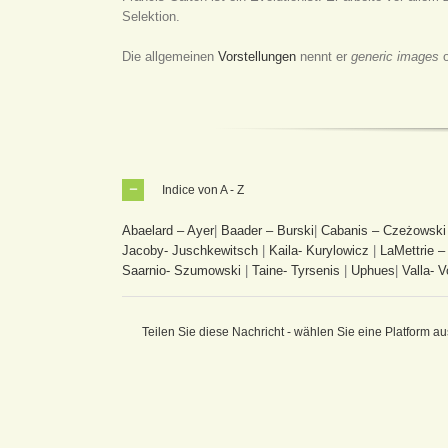
Selektion.
Die allgemeinen
Vorstellungen
nennt er
generic images
o
Indice von A - Z
Abaelard – Ayer
|
Baader – Burski
|
Cabanis – Czeżowski
Jacoby- Juschkewitsch
|
Kaila- Kurylowicz
|
LaMettrie –
Saarnio- Szumowski
|
Taine- Tyrsenis
|
Uphues
|
Valla- V
Teilen Sie diese Nachricht - wählen Sie eine Platform au