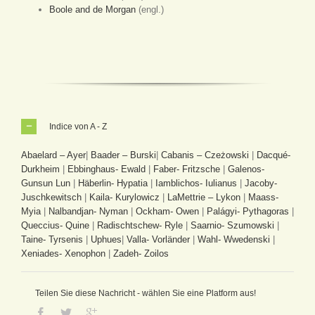
Boole and de Morgan
(engl.)
Indice von A - Z
Abaelard – Ayer
|
Baader – Burski
|
Cabanis – Czeżowski
|
Dacqué-
Durkheim
|
Ebbinghaus- Ewald
|
Faber- Fritzsche
|
Galenos-
Gunsun Lun
|
Häberlin- Hypatia
|
Iamblichos- Iulianus
|
Jacoby-
Juschkewitsch
|
Kaila- Kurylowicz
|
LaMettrie – Lykon
|
Maass-
Myia
|
Nalbandjan- Nyman
|
Ockham- Owen
|
Palágyi- Pythagoras
|
Queccius- Quine
|
Radischtschew- Ryle
|
Saarnio- Szumowski
|
Taine- Tyrsenis
|
Uphues
|
Valla- Vorländer
|
Wahl- Wwedenski
|
Xeniades- Xenophon
|
Zadeh- Zoilos
Teilen Sie diese Nachricht - wählen Sie eine Platform aus!