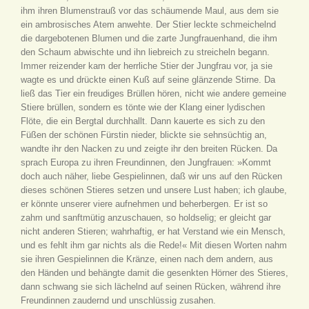
ihm ihren Blumenstrauß vor das schäumende Maul, aus dem sie
ein ambrosisches Atem anwehte. Der Stier leckte schmeichelnd
die dargebotenen Blumen und die zarte Jungfrauenhand, die ihm
den Schaum abwischte und ihn liebreich zu streicheln begann.
Immer reizender kam der herrliche Stier der Jungfrau vor, ja sie
wagte es und drückte einen Kuß auf seine glänzende Stirne. Da
ließ das Tier ein freudiges Brüllen hören, nicht wie andere gemeine
Stiere brüllen, sondern es tönte wie der Klang einer lydischen
Flöte, die ein Bergtal durchhallt. Dann kauerte es sich zu den
Füßen der schönen Fürstin nieder, blickte sie sehnsüchtig an,
wandte ihr den Nacken zu und zeigte ihr den breiten Rücken. Da
sprach Europa zu ihren Freundinnen, den Jungfrauen: »Kommt
doch auch näher, liebe Gespielinnen, daß wir uns auf den Rücken
dieses schönen Stieres setzen und unsere Lust haben; ich glaube,
er könnte unserer viere aufnehmen und beherbergen. Er ist so
zahm und sanftmütig anzuschauen, so holdselig; er gleicht gar
nicht anderen Stieren; wahrhaftig, er hat Verstand wie ein Mensch,
und es fehlt ihm gar nichts als die Rede!« Mit diesen Worten nahm
sie ihren Gespielinnen die Kränze, einen nach dem andern, aus
den Händen und behängte damit die gesenkten Hörner des Stieres,
dann schwang sie sich lächelnd auf seinen Rücken, während ihre
Freundinnen zaudernd und unschlüssig zusahen.