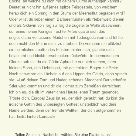
Esche, an welche du dich mit deinem Gürtel aufhängen kannst?
Deutet er nicht hin auf jenes spitze Felsgestein, von welchem
herab dich ein Sprung in den Sturm der Meeresflut begraben wird?
Oder willst du lieber einem Barbarenfürsten als Nebenweib dienen
und als Sklavin von Tag zu Tag die zugeteilte Wolle abspannen,
du, eines hohen Königes Tochter?« So quälte sich das
unglückliche verlassene Mädchen mit Todesgedanken und fühlte
doch nicht den Mut in sich, zu sterben. Da vernahm sie plötzlich
ein heimliches spottendes Flüstern hinter sich, glaubte sich
belauscht und blickte erschrocken rückwärts. In überirdischem
Glanze sah sie da die Göttin Aphrodite vor sich stehen, ihren
kleinen Sohn, den Liebesgott, mit gesenktem Bogen zur Seite.
Noch schwebte ein Lächeln auf den Lippen der Göttin, dann sprach
sie: »Laß deinen Zorn und Hader, schönes Mädchen! Der verhaßte
Stier wird kommen und dir die Hörner zum Zerreißen darreichen;
ich bin es, die dir im väterlichen Hause jenen Traum gesendet.
Tröste dich, Europa! Zeus ist es, der dich geraubt hat; du bist die
irdische Gattin des unbesiegten Gottes; unsterblich wird dein
Name werden, denn der fremde Weltteil, der dich aufgenommen
hat, heißt hinfort Europa!«
Teilen Sie diese Nachricht - wählen Sie eine Platform aus!