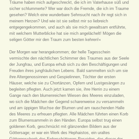
Träume haben mich aufgeschreckt, die ich im Vaterhause süß und
sicher schlummerte? Wer war doch die Fremde, die ich im Traume
gesehen? Welch eine wunderbare Sehnsucht nach ihr regt sich in
meinem Herzen? Und wie ist sie selbst mir so liebreich
entgegengekommen, und auch als sie mich gewaltsam entführte,
mit welchem Mutterblicke hat sie mich angelächelt! Mögen die
seligen Götter mir den Traum zum besten kehren!«
Der Morgen war herangekommen; der helle Tagesschein
vermischte den nächtlichen Schimmer des Traumes aus der Seele
der Jungfrau, und Europa erhub sich zu den Beschäftigungen und
Freuden ihres jungfräulichen Lebens. Bald sammelten sich um sie
ihre Altergenossinnen und Gespielinnen, Töchter der ersten
Häuser, welche sie zu Chortänzen, Opfern und Lustgesängen zu
begleiten pflegten. Auch jetzt kamen sie, ihre Herrin zu einem
Gange nach den blumenreichen Wiesen des Meeres einzuladen,
wo sich die Mädchen der Gegend scharenweise zu versammeln
und am üppigen Wuchse der Blumen und am rauschenden Halle
des Meeres zu erfreuen pflegten. Alle Mädchen führten einen Korb
zum Blumensammeln in den Händen. Europa selbst trug einen
goldenen Korb, geschmückt mit glänzenden Bildern aus der
Göttersage; er war ein Werk des Hephaistos, ein uraltes
Göttergeschenk des Erderschütterers Poseidon, das dieser der