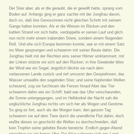
Der Stier aber, als er die geraubt, die er gewollt hatte, sprang vom
Boden auf. Anfangs ging er ganz sachte mit der Jungfrau davon,
doch so, daß ihre Genossinnen nicht gleichen Schritt mit seinem
Gange halten konnten. Als er die Wiesen im Rücken und den
kahlen Strand vor sich hatte, verdoppelte er seinen Lauf und glich
nun nicht mehr einem trabenden Stiere, sondern einem fliegenden
Roß. Und ehe sich Europa besinnen konnte, war er mit einem Satz
ins Meer gesprungen und schwamm mit seiner Beute dahin. Die
Jungfrau hielt mit der Rechten eins seiner Hörner umklammert, mit
der Linken stützte sie sich auf den Rücken; in ihre Gewänder blies
der Wind wie ein Segel; ängstlich blickte sie nach dem
verlassenen Lande zurück und rief umsonst den Gespielinnen; das
Wasser umwallte den segelnden Stier, und seine hüpfenden Wellen
scheuend, zog sie furchtsam die Fersen hinauf Aber das Tier
schwamm dahin wie ein Schiff; bald war das Ufer verschwunden,
die Sonne untergegangen, und im Helldunkel der Nacht sah die
unglückliche Jungfrau nichts um sich her als Wogen und Gestirne.
So ging es fort, auch als der Morgen kam; den ganzen Tag
schwamm sie auf dem Tiere durch die unendliche Flut dahin; doch
wußte dieses so geschickt die Wellen zu durchschneiden, daß
kein Tropfen seine geliebte Beute benetzte. Endlich gegen Abend
erreichten sie ein fernes Ufer. Der Stier schwang sich ans Land,