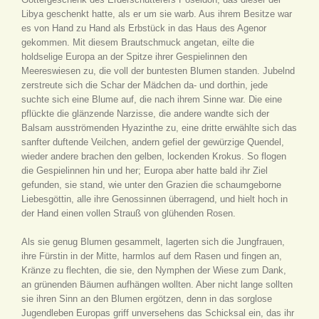
Libya geschenkt hatte, als er um sie warb. Aus ihrem Besitze war
es von Hand zu Hand als Erbstück in das Haus des Agenor
gekommen. Mit diesem Brautschmuck angetan, eilte die
holdselige Europa an der Spitze ihrer Gespielinnen den
Meereswiesen zu, die voll der buntesten Blumen standen. Jubelnd
zerstreute sich die Schar der Mädchen da- und dorthin, jede
suchte sich eine Blume auf, die nach ihrem Sinne war. Die eine
pflückte die glänzende Narzisse, die andere wandte sich der
Balsam ausströmenden Hyazinthe zu, eine dritte erwählte sich das
sanfter duftende Veilchen, andern gefiel der gewürzige Quendel,
wieder andere brachen den gelben, lockenden Krokus. So flogen
die Gespielinnen hin und her; Europa aber hatte bald ihr Ziel
gefunden, sie stand, wie unter den Grazien die schaumgeborne
Liebesgöttin, alle ihre Genossinnen überragend, und hielt hoch in
der Hand einen vollen Strauß von glühenden Rosen.
Als sie genug Blumen gesammelt, lagerten sich die Jungfrauen,
ihre Fürstin in der Mitte, harmlos auf dem Rasen und fingen an,
Kränze zu flechten, die sie, den Nymphen der Wiese zum Dank,
an grünenden Bäumen aufhängen wollten. Aber nicht lange sollten
sie ihren Sinn an den Blumen ergötzen, denn in das sorglose
Jugendleben Europas griff unversehens das Schicksal ein, das ihr