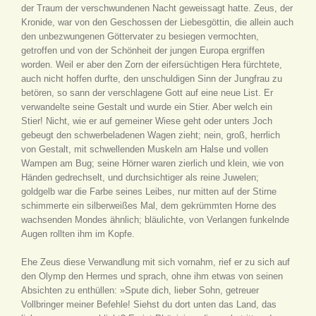
der Traum der verschwundenen Nacht geweissagt hatte. Zeus, der
Kronide, war von den Geschossen der Liebesgöttin, die allein auch
den unbezwungenen Göttervater zu besiegen vermochten,
getroffen und von der Schönheit der jungen Europa ergriffen
worden. Weil er aber den Zorn der eifersüchtigen Hera fürchtete,
auch nicht hoffen durfte, den unschuldigen Sinn der Jungfrau zu
betören, so sann der verschlagene Gott auf eine neue List. Er
verwandelte seine Gestalt und wurde ein Stier. Aber welch ein
Stier! Nicht, wie er auf gemeiner Wiese geht oder unters Joch
gebeugt den schwerbeladenen Wagen zieht; nein, groß, herrlich
von Gestalt, mit schwellenden Muskeln am Halse und vollen
Wampen am Bug; seine Hörner waren zierlich und klein, wie von
Händen gedrechselt, und durchsichtiger als reine Juwelen;
goldgelb war die Farbe seines Leibes, nur mitten auf der Stirne
schimmerte ein silberweißes Mal, dem gekrümmten Horne des
wachsenden Mondes ähnlich; bläulichte, von Verlangen funkelnde
Augen rollten ihm im Kopfe.
Ehe Zeus diese Verwandlung mit sich vornahm, rief er zu sich auf
den Olymp den Hermes und sprach, ohne ihm etwas von seinen
Absichten zu enthüllen: »Spute dich, lieber Sohn, getreuer
Vollbringer meiner Befehle! Siehst du dort unten das Land, das