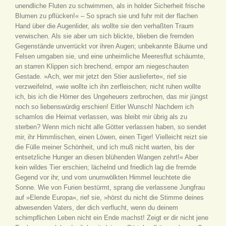
unendliche Fluten zu schwimmen, als in holder Sicherheit frische
Blumen zu pflücken!« – So sprach sie und fuhr mit der flachen
Hand über die Augenlider, als wollte sie den verhaßten Traum
verwischen. Als sie aber um sich blickte, blieben die fremden
Gegenstände unverrückt vor ihren Augen; unbekannte Bäume und
Felsen umgaben sie, und eine unheimliche Meeresflut schäumte,
an starren Klippen sich brechend, empor am niegeschauten
Gestade. »Ach, wer mir jetzt den Stier auslieferte«, rief sie
verzweifelnd, »wie wollte ich ihn zerfleischen; nicht ruhen wollte
ich, bis ich die Hörner des Ungeheuers zerbrochen, das mir jüngst
noch so liebenswürdig erschien! Eitler Wunsch! Nachdem ich
schamlos die Heimat verlassen, was bleibt mir übrig als zu
sterben? Wenn mich nicht alle Götter verlassen haben, so sendet
mir, ihr Himmlischen, einen Löwen, einen Tiger! Vielleicht reizt sie
die Fülle meiner Schönheit, und ich muß nicht warten, bis der
entsetzliche Hunger an diesen blühenden Wangen zehrt!« Aber
kein wildes Tier erschien; lächelnd und friedlich lag die fremde
Gegend vor ihr, und vom unumwölkten Himmel leuchtete die
Sonne. Wie von Furien bestürmt, sprang die verlassene Jungfrau
auf »Elende Europa«, rief sie, »hörst du nicht die Stimme deines
abwesenden Vaters, der dich verflucht, wenn du deinem
schimpflichen Leben nicht ein Ende machst! Zeigt er dir nicht jene