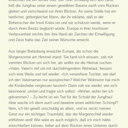
ließ die Jungfrau unter einem gewölbten Baume sanft vom Rücken
gleiten und verschwand vor ihren Blicken. An seine Stelle trat ein
herrlicher, göttergleicher Mann, der ihr erklärte, daß er der
Beherrscher der Insel Kreta sei und sie schützen werde, wenn er
durch ihren Besitz beglückt würde. Europa in ihrer trostlosen
Verlassenheit reichte ihm ihre Hand als Zeichen der Einwilligung;
und Zeus hatte das Ziel seiner Wünsche erreicht.
Aus langer Betäubung erwachte Europa, als schon die
Morgensonne am Himmel stand. Sie fand sich einsam, sah mit
verirrten Blicken um sich her, als wollte sie die Heimat suchen.
»Vater, Vater!« rief sie mit durchdringendem Wehelaut, besann
sich eine Weile und rief wieder: »Ich verworfene Tochter, wie darf
ich den Vaternamen nur aussprechen? Welcher Wahnsinn hat mich
die Kindesliebe vergessen lassen!« Dann sah sie wieder, wie sich
besinnend, umher und fragte sich selbst: »Woher, wohin bin ich
gekommen? – Zu leicht ist
ein
Tod für die Schuld der Jungfrau!
Aber wache ich denn auch und beweine einen wirklichen Schimpf?
Nein, ich bin gewiß unschuldig an allem, und es neckt meinen
Geist nur ein nichtiges Traumbild, das der Morgenschlaf wieder
entführen wird! Wie wäre es auch möglich, daß ich mich hätte
entschließen können, lieber auf dem Rücken eines Untieres durch