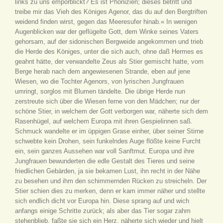
links zu uns emporblickt? Es ist Phönizien; dieses betritt und
treibe mir das Vieh des Königes Agenor, das du auf den Bergtriften
weidend finden wirst, gegen das Meeresufer hinab.« In wenigen
Augenblicken war der geflügelte Gott, dem Winke seines Vaters
gehorsam, auf der sidonischen Bergweide angekommen und trieb
die Herde des Königes, unter die sich auch, ohne daß Hermes es
geahnt hätte, der verwandelte Zeus als Stier gemischt hatte, vom
Berge herab nach dem angewiesenen Strande, eben auf jene
Wiesen, wo die Tochter Agenors, von lyrischen Jungfrauen
umringt, sorglos mit Blumen tändelte. Die übrige Herde nun
zerstreute sich über die Wiesen ferne von den Mädchen; nur der
schöne Stier, in welchem der Gott verborgen war, näherte sich dem
Rasenhügel, auf welchem Europa mit ihren Gespielinnen saß.
Schmuck wandelte er im üppigen Grase einher, über seiner Stirne
schwebte kein Drohen, sein funkelndes Auge flößte keine Furcht
ein, sein ganzes Aussehen war voll Sanftmut. Europa und ihre
Jungfrauen bewunderten die edle Gestalt des Tieres und seine
friedlichen Gebärden, ja sie bekamen Lust, ihn recht in der Nähe
zu besehen und ihm den schimmernden Rücken zu streicheln. Der
Stier schien dies zu merken, denn er kam immer näher und stellte
sich endlich dicht vor Europa hin. Diese sprang auf und wich
anfangs einige Schritte zurück; als aber das Tier sogar zahm
stehenblieb, faßte sie sich ein Herz, näherte sich wieder und hielt