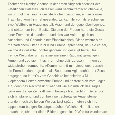
Tochter des Königs Agenor, in der tiefen Abgeschiedenheit des
väterlichen Palastes. Zu dieser ward nachmitternächtlicherweile,
wo untrügliche Träume die Sterblichen besuchen, ein seltsames
Traumbild vom Himmel gesendet. Es kam ihr vor, als erschienen
zwei Weltteile in Frauengestalt, Asien und der gegenüberliegende,
und stritten um ihren Besitz. Die eine der Frauen hatte die Gestalt
einer Fremden; die andere – und dies war Asien – glich an
Aussehen und Gebärde einer Einheimischen. Diese wehrte sich
mit zärtlichem Eifer für ihr Kind Europa, sprechend, daß
sie
es sei,
welche die geliebte Tochter geboren und gesäugt hätte. Das
fremde Weib aber umfaßte sie wie einen Raub mit gewaltigen
Armen und zog sie mit sich fort, ohne daß Europa im Innern zu
widerstreben vermochte. »Komm nur mit mir, Liebchen«, sprach
die Fremde, »ich trage dich als Beute dem Ägiserschütterer Zeus
entgegen; so ist dir’s vom Geschicke beschieden.« Mit
klopfendem Herzen erwachte Europa und richtete sich vom Lager
auf, denn das Nachtgesicht war hell wie ein Anblick des Tages
gewesen. Lange Zeit saß sie unbeweglich aufrecht im Bette, vor
sich hinstarrend, und vor ihren weit aufgetanen Augensternen
standen noch die beiden Weiber. Erst spät öffneten sich ihre
Lippen zum bangen Selbstgespräche: »Welcher Himmlische«,
sprach sie, »hat mir diese Bilder zugeschickt? Was für wunderbare