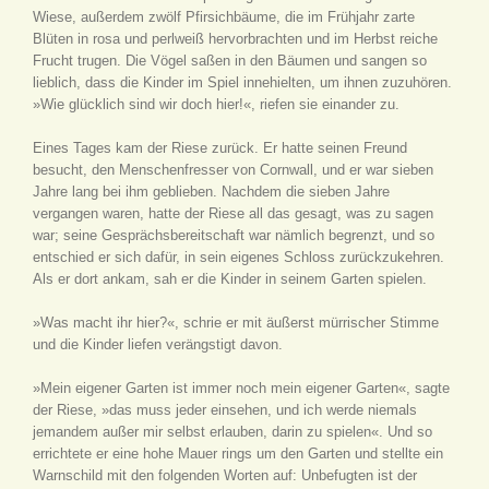
Wiese, außerdem zwölf Pfirsichbäume, die im Frühjahr zarte
Blüten in rosa und perlweiß hervorbrachten und im Herbst reiche
Frucht trugen. Die Vögel saßen in den Bäumen und sangen so
lieblich, dass die Kinder im Spiel innehielten, um ihnen zuzuhören.
»Wie glücklich sind wir doch hier!«, riefen sie einander zu.
Eines Tages kam der Riese zurück. Er hatte seinen Freund
besucht, den Menschenfresser von Cornwall, und er war sieben
Jahre lang bei ihm geblieben. Nachdem die sieben Jahre
vergangen waren, hatte der Riese all das gesagt, was zu sagen
war; seine Gesprächsbereitschaft war nämlich begrenzt, und so
entschied er sich dafür, in sein eigenes Schloss zurückzukehren.
Als er dort ankam, sah er die Kinder in seinem Garten spielen.
»Was macht ihr hier?«, schrie er mit äußerst mürrischer Stimme
und die Kinder liefen verängstigt davon.
»Mein eigener Garten ist immer noch mein eigener Garten«, sagte
der Riese, »das muss jeder einsehen, und ich werde niemals
jemandem außer mir selbst erlauben, darin zu spielen«. Und so
errichtete er eine hohe Mauer rings um den Garten und stellte ein
Warnschild mit den folgenden Worten auf: Unbefugten ist der