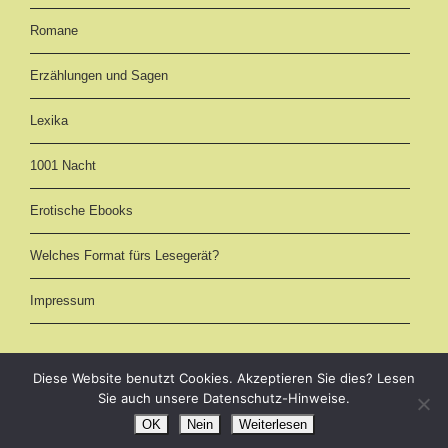
Romane
Erzählungen und Sagen
Lexika
1001 Nacht
Erotische Ebooks
Welches Format fürs Lesegerät?
Impressum
Diese Website benutzt Cookies. Akzeptieren Sie dies? Lesen
Sie auch unsere Datenschutz-Hinweise.
eBooks kostenlos downloaden als EPUB, AZW3 (Kindle) und PDF -
OK
Nein
Weiterlesen
Märchen und Romane online im Volltext lesen