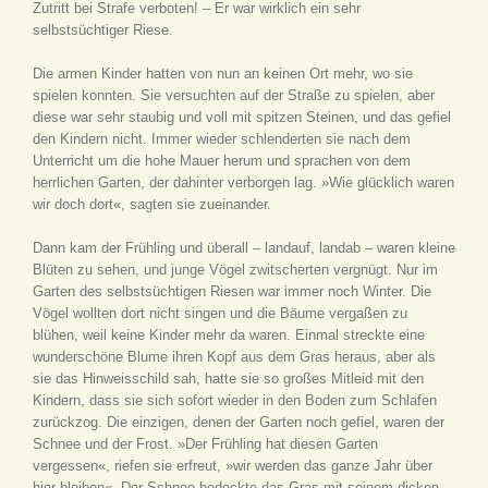
Zutritt bei Strafe verboten! – Er war wirklich ein sehr
selbstsüchtiger Riese.
Die armen Kinder hatten von nun an keinen Ort mehr, wo sie
spielen konnten. Sie versuchten auf der Straße zu spielen, aber
diese war sehr staubig und voll mit spitzen Steinen, und das gefiel
den Kindern nicht. Immer wieder schlenderten sie nach dem
Unterricht um die hohe Mauer herum und sprachen von dem
herrlichen Garten, der dahinter verborgen lag. »Wie glücklich waren
wir doch dort«, sagten sie zueinander.
Dann kam der Frühling und überall – landauf, landab – waren kleine
Blüten zu sehen, und junge Vögel zwitscherten vergnügt. Nur im
Garten des selbstsüchtigen Riesen war immer noch Winter. Die
Vögel wollten dort nicht singen und die Bäume vergaßen zu
blühen, weil keine Kinder mehr da waren. Einmal streckte eine
wunderschöne Blume ihren Kopf aus dem Gras heraus, aber als
sie das Hinweisschild sah, hatte sie so großes Mitleid mit den
Kindern, dass sie sich sofort wieder in den Boden zum Schlafen
zurückzog. Die einzigen, denen der Garten noch gefiel, waren der
Schnee und der Frost. »Der Frühling hat diesen Garten
vergessen«, riefen sie erfreut, »wir werden das ganze Jahr über
hier bleiben«. Der Schnee bedeckte das Gras mit seinem dicken