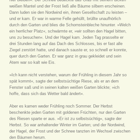
weißen Mantel und der Frost ließ alle Bäume silbern erscheinen.
Dann luden sie den Nordwind ein, ihnen Gesellschaft zu leisten –
und er kam. Er war in warme Felle gehüllt, brüllte unaufhörlich
durch den Garten und blies die Schornsteinbleche hinunter. »Welch
ein herrlicher Platz«, schwärmte er, »wir sollten den Hagel bitten,
uns zu besuchen«. Und der Hagel kam. Jeden Tag prasselte er
drei Stunden lang auf das Dach des Schlosses, bis er fast alle
Ziegel zerstört hatte, und danach sauste er, so schnell er konnte,
quer durch den Garten. Er war ganz in grau gekleidet und sein
Atem war so kalt wie Eis.
»Ich kann nicht verstehen, warum der Frühling in diesem Jahr so
spät kommt«, sagte der selbstsüchtige Riese, als er an dem
Fenster saß und in seinen kalten weißen Garten blickte; »ich
hoffe, dass sich das Wetter bald ändert«.
Aber es kamen weder Frühling noch Sommer. Der Herbst
beschenkte jeden Garten mit goldenen Früchten, nur den Garten
des Riesen sparte er aus. »Er ist zu selbstsüchtig«, sagte der
Herbst. So war anhaltender Winter im Garten; und der Nordwind,
der Hagel, der Frost und der Schnee tanzten im Wechsel zwischen
den Bäumen herum.