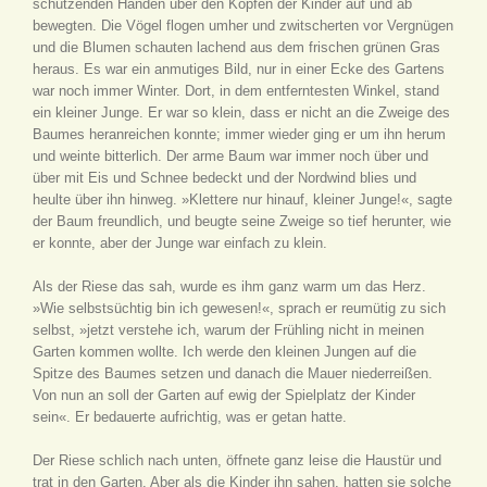
schützenden Händen über den Köpfen der Kinder auf und ab
bewegten. Die Vögel flogen umher und zwitscherten vor Vergnügen
und die Blumen schauten lachend aus dem frischen grünen Gras
heraus. Es war ein anmutiges Bild, nur in einer Ecke des Gartens
war noch immer Winter. Dort, in dem entferntesten Winkel, stand
ein kleiner Junge. Er war so klein, dass er nicht an die Zweige des
Baumes heranreichen konnte; immer wieder ging er um ihn herum
und weinte bitterlich. Der arme Baum war immer noch über und
über mit Eis und Schnee bedeckt und der Nordwind blies und
heulte über ihn hinweg. »Klettere nur hinauf, kleiner Junge!«, sagte
der Baum freundlich, und beugte seine Zweige so tief herunter, wie
er konnte, aber der Junge war einfach zu klein.
Als der Riese das sah, wurde es ihm ganz warm um das Herz.
»Wie selbstsüchtig bin ich gewesen!«, sprach er reumütig zu sich
selbst, »jetzt verstehe ich, warum der Frühling nicht in meinen
Garten kommen wollte. Ich werde den kleinen Jungen auf die
Spitze des Baumes setzen und danach die Mauer niederreißen.
Von nun an soll der Garten auf ewig der Spielplatz der Kinder
sein«. Er bedauerte aufrichtig, was er getan hatte.
Der Riese schlich nach unten, öffnete ganz leise die Haustür und
trat in den Garten. Aber als die Kinder ihn sahen, hatten sie solche