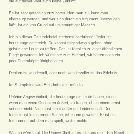
sie auf dieser Welt auch keine Zukunft.
Es ist sehr gefährlich zuzuhören. Hört man zu, kann man
überzeugt werden, und wer sich durch ein Argument überzeugen
läßt, ist ein von Grund auf unvernünftiger Mensch.
Ich bin dieser Geistreichelei sterbensüberdrüssig. Jeder ist
heutzutage geistreich. Du kannst nirgendwohin gehen, ohne
geistreiche Leute zu treffen. Das ist förmlich zu einer öffentlichen
Plage geworden. Ich wünschte zum Himmel, wir hätten noch ein
paar Dummköpfe übrigbehalten.
Denken ist wundervoll, aber noch wundervoller ist das Erlebnis.
Im Stumpfsinn wird Ernsthaftigkeit mündig.
Unfeine Angewohnheit, die heutzutage die Leute haben, einen,
wenn man einen Gedanken äußert, zu fragen, ob es einem ernst
sei oder nicht. Nichts ist ernst außer der Leidenschaft. Der
Intellekt ist keine ernste Sache, ist es nie gewesen. Er ist ein
Instrument, auf dem man spielt, weiter nichts.
Wissen wäre fatal. Die Ungewißheit ist es, die uns reizt. Ein Nebel