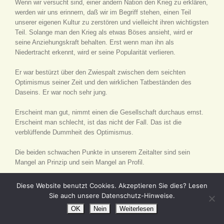
Wenn wir versucht sind, einer andern Nation den Krieg zu erklären,
werden wir uns erinnern, daß wir im Begriff stehen, einen Teil
unserer eigenen Kultur zu zerstören und vielleicht ihren wichtigsten
Teil. Solange man den Krieg als etwas Böses ansieht, wird er
seine Anziehungskraft behalten. Erst wenn man ihn als
Niedertracht erkennt, wird er seine Popularität verlieren.
Er war bestürzt über den Zwiespalt zwischen dem seichten
Optimismus seiner Zeit und den wirklichen Tatbeständen des
Daseins. Er war noch sehr jung.
Erscheint man gut, nimmt einen die Gesellschaft durchaus ernst.
Erscheint man schlecht, ist das nicht der Fall. Das ist die
verblüffende Dummheit des Optimismus.
Die beiden schwachen Punkte in unserem Zeitalter sind sein
Mangel an Prinzip und sein Mangel an Profil.
Wie alle Leute, die ein Thema zu erschöpfen suchen, erschöpfte er
Diese Website benutzt Cookies. Akzeptieren Sie dies? Lesen
seine Zuhörer.
Sie auch unsere Datenschutz-Hinweise.
OK
Nein
Weiterlesen
Heutzutage kennen die Leute von allem den Preis und von nichts
den Wert.