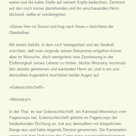
waren und die kahle Stelle auf seinem Kopfe bedeckten. Zerstreut
auf den noch immer dastehenden und ihn anschauenden Herrn
blickend, wollte er vorübergehen.
»Dieser Herr ist Russe und frug nach Ihnen,« berichtete der
Oberkellner.
Mit einem Gefühl, in dem sich Verlegenheit und der Verdruß
mischten, daß man nirgends seinen Bekannten entgehen könne,
aber im Wunsche, doch wenigstens eine Zerstreuung in der
Einförmigkeit seines Lebens zu finden, blickte Wronskiy nochmals
den abseits getretenen und wartenden Herrn an, und in ein und
demselben Augenblick leuchteten beider Augen auf.
»Golenischtscheff!«
»Wronskiy!«
In der That, es war Golenischtscheff, ein Kamerad Wronskiys vom
Pagencorps her. Golenischtscheff gehörte im Pagencorps der
freidenkenden Richtung an, trat aus demselben mit bürgerlichen
Range aus und hatte nirgends Dienste genommen. Die Kameraden
waren seit dem Verlassen des Corps ganz auseinandergekommen