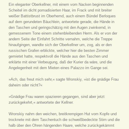
Ein eleganter Oberkellner, mit einem vom Nacken beginnenden
Scheitel im dicht pomadisierten Haar, im Frack und mit breiter
weißer Battistbrust im Oberhemd, auch einem Bündel Berloques
auf dem gerundeten Bäuchlein, antwortete gerade, die Hände in
den Taschen und geringschätzig mit den Augen zwinkernd, in
gemessenem Tone einem stehenbleibenden Herrn. Als er von der
andern Seite der Einfahrt Schritte vernahm, welche die Treppe
hinaufgingen, wandte sich der Oberkellner um, zog, als er den
russischen Grafen erblickte, welcher hier die besten Zimmer
gemietet hatte, respektvoll die Hände aus den Taschen und
erklärte mit einer Verbeugung, daß der Kurier da wäre, und die
Angelegenheit mit dem Mieten eines Palazzo im Gange sei.
»Ach, das freut mich sehr,« sagte Wronskiy, »ist die gnädige Frau
daheim oder nicht?«
»Gnädige Frau waren spazieren gegangen, sind aber jetzt
zurückgekehrt,« antwortete der Kellner.
Wronskiy nahm den weichen, breitkrempigen Hut vom Kopfe und
trocknete mit dem Taschentuch die schweißbedeckte Stirn und die
halb über den Ohren hängenden Haare, welche zurückgekämmt