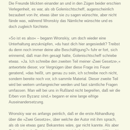
Die Freunde blickten einander an und in den Zügen beider erschien
Verlegenheit, es war, als ob Golenischtscheff, augenscheinlich
bezaubert von ihr, etwas über sie zu sagen wünschte, aber nicht
fände was, während Wronskiy das Nämliche wünschte und es
doch zugleich fürchtete.
»So ist es also« – begann Wronskiy, um doch wieder eine
Unterhaltung anzuknüpfen, »du hast dich hier angesiedelt? Treibst
du denn noch immer deine alte Beschäftigung?« fuhr er fort, sich
erinnernd, daß man ihm gesagt hatte, Golenischtscheff schriebe
etwas. »Ja. Ich schreibe den zweiten Teil meiner ›Zwei Gesetze‹,«
antwortete dieser, vor Vergnügen über diese Frage ins Feuer
geratend, »das heißt, um genau zu sein, ich schreibe noch nicht,
sondern bereite noch vor, ich sammle Material. Dieser zweite Teil
wird bei weitem umfangreicher werden und fast sämtliche Fragen
umfassen. Man will bei uns in Rußland nicht begreifen, daß wir die
Erben von Byzanz sind,« begann er eine lange eifrige
Auseinandersetzung.
Wronskiy war es anfangs peinlich, daß er die erste Abhandlung
über die »Zwei Gesetze«, über welche der Autor mit ihm sprach,
als ob sie etwas ganz Bekanntes wäre, gar nicht kannte. Als aber