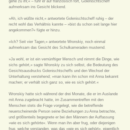
gehe zu ihr,« – fuhr er auf französisch fort, Golenischtscheff
aufmerksam ins Gesicht blickend.
»Ah, ich wüßte nicht,« antwortete Golenischtscheff ruhig – der
recht wohl das Verhältnis kannte – »bist du schon seit lange hier
angekommen?« fügte er hinzu.
»Ich? Seit vier Tagen,« antwortete Wronskiy, noch einmal
aufmerksam das Gesicht des Schulkameraden musternd.
»Ja wohl, er ist ein vernünftiger Mensch und nimmt die Dinge, wie
sichs gehört,« sagte Wronskiy zu sich selbst, die Bedeutung des
Gesichtsausdrucks Golenischtscheffs und den Wechsel der
Unterhaltung verstehend; »man kann ihn schon mit Anna bekannt
machen; er verhält sich ganz so, wie es sich gehört.«
Wronskiy hatte sich während der drei Monate, die er im Auslande
mit Anna zugebracht hatte, im Zusammentreffen mit den
Menschen stets die Frage vorgelegt, wie die betreffende
neuerscheinende Person seine Beziehungen zu Anna betrachte,
und größtenteils begegnete er bei den Männern der Auffassung
»wie es sich gehörte«. Wenn man ihn aber frug, oder diejenigen
frug, welche verstanden, was das »wie es sich gehört«, eigentlich