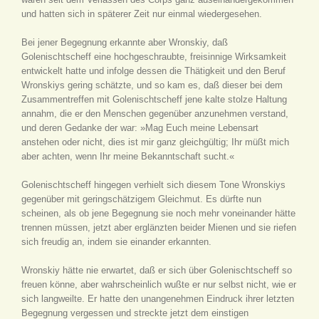
und hatten sich in späterer Zeit nur einmal wiedergesehen.
Bei jener Begegnung erkannte aber Wronskiy, daß
Golenischtscheff eine hochgeschraubte, freisinnige Wirksamkeit
entwickelt hatte und infolge dessen die Thätigkeit und den Beruf
Wronskiys gering schätzte, und so kam es, daß dieser bei dem
Zusammentreffen mit Golenischtscheff jene kalte stolze Haltung
annahm, die er den Menschen gegenüber anzunehmen verstand,
und deren Gedanke der war: »Mag Euch meine Lebensart
anstehen oder nicht, dies ist mir ganz gleichgültig; Ihr müßt mich
aber achten, wenn Ihr meine Bekanntschaft sucht.«
Golenischtscheff hingegen verhielt sich diesem Tone Wronskiys
gegenüber mit geringschätzigem Gleichmut. Es dürfte nun
scheinen, als ob jene Begegnung sie noch mehr voneinander hätte
trennen müssen, jetzt aber erglänzten beider Mienen und sie riefen
sich freudig an, indem sie einander erkannten.
Wronskiy hätte nie erwartet, daß er sich über Golenischtscheff so
freuen könne, aber wahrscheinlich wußte er nur selbst nicht, wie er
sich langweilte. Er hatte den unangenehmen Eindruck ihrer letzten
Begegnung vergessen und streckte jetzt dem einstigen