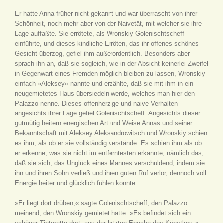
Er hatte Anna früher nicht gekannt und war überrascht von ihrer
Schönheit, noch mehr aber von der Naivetät, mit welcher sie ihre
Lage auffaßte. Sie errötete, als Wronskiy Golenischtscheff
einführte, und dieses kindliche Erröten, das ihr offenes schönes
Gesicht überzog, gefiel ihm außerordentlich. Besonders aber
sprach ihn an, daß sie sogleich, wie in der Absicht keinerlei Zweifel
in Gegenwart eines Fremden möglich bleiben zu lassen, Wronskiy
einfach »Aleksey« nannte und erzählte, daß sie mit ihm in ein
neugemietetes Haus übersiedeln werde, welches man hier den
Palazzo nenne. Dieses offenherzige und naive Verhalten
angesichts ihrer Lage gefiel Golenischtscheff. Angesichts dieser
gutmütig heitern energischen Art und Weise Annas und seiner
Bekanntschaft mit Aleksey Aleksandrowitsch und Wronskiy schien
es ihm, als ob er sie vollständig verstände. Es schien ihm als ob
er erkenne, was sie nicht im entferntesten erkannte; nämlich das,
daß sie sich, das Unglück eines Mannes verschuldend, indem sie
ihn und ihren Sohn verließ und ihren guten Ruf verlor, dennoch voll
Energie heiter und glücklich fühlen konnte.
»Er liegt dort drüben,« sagte Golenischtscheff, den Palazzo
meinend, den Wronskiy gemietet hatte. »Es befindet sich ein
schöner Tintoretto dort, aus der letzten Epoche des Künstlers.«