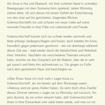
Als Anna in Hut und Überwurf, mit ihrer schönen Hand in schnellen
Bewegungen mit dem Sonnenschirm spielend, neben Wronskiy
stehen blieb, riß sich dieser mit einem Gefühl der Erleichterung
von den starr auf ihn gerichteten, klagenden Blicken
Golenischtscheffs los und schaute mit neuer Liebe auf seine
reizende Freundin in ihrer Fülle von Lebenskraft und Freude.
Golenischtscheff konnte sich nur schwer wieder sammeln und
blieb anfangs niedergeschlagen und finster, doch belebte ihn Anna,
freundlich gegen jedermann gestimmt – wie sie überhaupt während
dieser Zeit war – bald wieder durch die Natürlichkeit und Heiterkeit
ihres Verkehrs. Nachdem sie verschiedene Themata versucht
hatte, brachte sie das Gespräch auf die Malerei, über die er sehr
gut sprach und hörte ihm aufmerksam zu. Sie gingen zu Fuße
nach dem gemieteten Haus und besichtigten es.
»Über Eines freue ich mich sehr,« sagte Anna zu
Golenischtscheff, als sie bereits auf dem Rückwege waren.
»Aleksey wird ein gutes Atelier haben. Du wirst doch ohne Zweifel
dieses Zimmer nehmen,« sagte sie zu Wronskiy auf russisch, ihn
jetzt duzend, da sie schon erkannt hatte, daß Golenischtscheff
ihnen in ihrer Einsamkeit sehr nahe treten würde, und man so vor