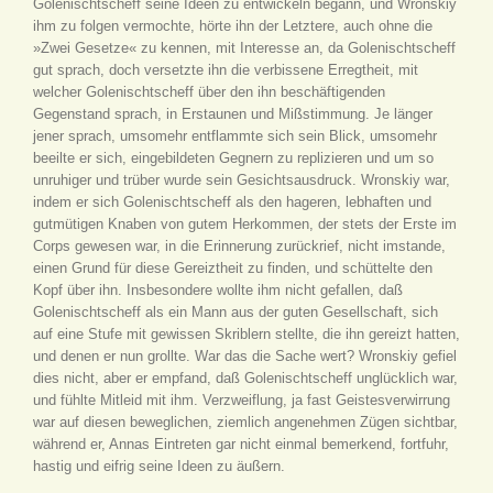
Golenischtscheff seine Ideen zu entwickeln begann, und Wronskiy
ihm zu folgen vermochte, hörte ihn der Letztere, auch ohne die
»Zwei Gesetze« zu kennen, mit Interesse an, da Golenischtscheff
gut sprach, doch versetzte ihn die verbissene Erregtheit, mit
welcher Golenischtscheff über den ihn beschäftigenden
Gegenstand sprach, in Erstaunen und Mißstimmung. Je länger
jener sprach, umsomehr entflammte sich sein Blick, umsomehr
beeilte er sich, eingebildeten Gegnern zu replizieren und um so
unruhiger und trüber wurde sein Gesichtsausdruck. Wronskiy war,
indem er sich Golenischtscheff als den hageren, lebhaften und
gutmütigen Knaben von gutem Herkommen, der stets der Erste im
Corps gewesen war, in die Erinnerung zurückrief, nicht imstande,
einen Grund für diese Gereiztheit zu finden, und schüttelte den
Kopf über ihn. Insbesondere wollte ihm nicht gefallen, daß
Golenischtscheff als ein Mann aus der guten Gesellschaft, sich
auf eine Stufe mit gewissen Skriblern stellte, die ihn gereizt hatten,
und denen er nun grollte. War das die Sache wert? Wronskiy gefiel
dies nicht, aber er empfand, daß Golenischtscheff unglücklich war,
und fühlte Mitleid mit ihm. Verzweiflung, ja fast Geistesverwirrung
war auf diesen beweglichen, ziemlich angenehmen Zügen sichtbar,
während er, Annas Eintreten gar nicht einmal bemerkend, fortfuhr,
hastig und eifrig seine Ideen zu äußern.