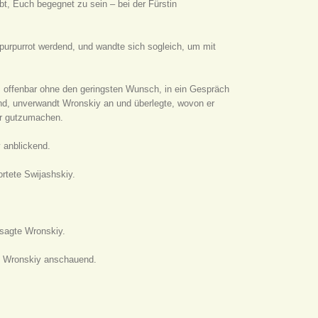
bt, Euch begegnet zu sein – bei der Fürstin
purpurrot werdend, und wandte sich sogleich, um mit
r, offenbar ohne den geringsten Wunsch, in ein Gespräch
end, unverwandt Wronskiy an und überlegte, wovon er
er gutzumachen.
 anblickend.
rtete Swijashskiy.
 sagte Wronskiy.
n, Wronskiy anschauend.