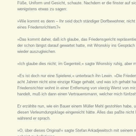
Füße, Uniform und Gesicht, schaute. Nachdem er die finster auf si
wenigstens etwas zu sagen:
»Wie kommt es denn – Ihr seid doch ständiger Dorfbewohner, nicht ab
eines Friedensrichters?«
»Das kommt daher, daß ich glaube, das Friedensgericht repräsentiert 
der schon längst darauf gewartet hatte, mit Wronskiy ins Gespräch
wieder auszugleichen.
»Ich glaube dies nicht; im Gegenteil,« sagte Wronskiy ruhig, aber 
»Es ist doch nur eine Spielerei,« unterbrach ihn Lewin. »Die Friede
acht Jahren nicht eine einzige Klage gehabt, und was ich gehabt h
Friedensrichter wohnt in einer Entfernung von vierzig Werst von mir
handelt, muß ich dann einen Vertrauensmann, welcher mich fünfzeh
Er erzählte nun, wie ein Bauer einem Müller Mehl gestohlen habe, un
diesen Verleumdungsklage eingereicht hätte. Alles das paßte nicht
während er sprach.
»O, über dieses Original!« sagte Stefan Arkadjewitsch mit seinem