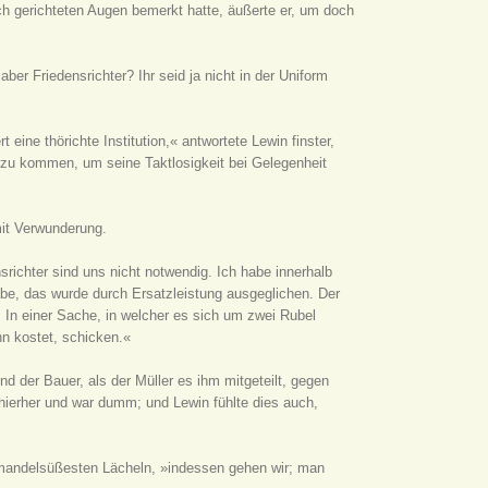
ch gerichteten Augen bemerkt hatte, äußerte er, um doch
er Friedensrichter? Ihr seid ja nicht in der Uniform
eine thörichte Institution,« antwortete Lewin finster,
 zu kommen, um seine Taktlosigkeit bei Gelegenheit
mit Verwunderung.
nsrichter sind uns nicht notwendig. Ich habe innerhalb
abe, das wurde durch Ersatzleistung ausgeglichen. Der
. In einer Sache, in welcher es sich um zwei Rubel
n kostet, schicken.«
d der Bauer, als der Müller es ihm mitgeteilt, gegen
 hierher und war dumm; und Lewin fühlte dies auch,
 mandelsüßesten Lächeln, »indessen gehen wir; man