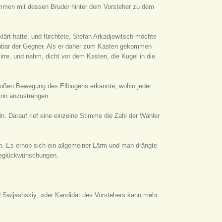
sammen mit dessen Bruder hinter dem Vorsteher zu dem
lärt hatte, und fürchtete, Stefan Arkadjewitsch möchte
fenbar der Gegner. Als er daher zum Kasten gekommen
r irre, und nahm, dicht vor dem Kasten, die Kugel in die
loßen Bewegung des Ellbogens erkannte, wohin jeder
sinn anzustrengen.
n. Darauf rief eine einzelne Stimme die Zahl der Wähler
en. Es erhob sich ein allgemeiner Lärm und man drängte
r Beglückwünschungen.
d Swijashskiy; »der Kandidat des Vorstehers kann mehr