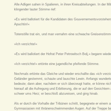
Alle Adligen sahen in Spalieren, in ihren Kreisabteilungen. In der 
klingender lauter Stimme rief:
»Es wird ballotiert für die Kandidaten des Gouvernementsvorsteher
Apuchtin!«
Totenstille trat ein, und man vernahm eine schwache Greisenstimm
»Ich verzichte!«
»Es wird ballotiert der Hofrat Peter Petrowitsch Bolj,« begann wie
»Ich verzichte!« ertönte eine jugendliche pfeifende Stimme.
Nochmals ertönte das Gleiche und wieder erschallte das »ich verzic
Geländer gestemmt, schaute und lauschte Lewin. Anfangs wunderte 
bedeute; dann aber, nachdem er sich überzeugt hatte, er könne nicht
hierauf all die Aufregung und Erbitterung, die er auf den Gesichte
schwer ums Herz; er beschloß abzureisen, und ging hinab.
Als er durch die Vorhalle der Tribünen schritt, begegnete er einem
Gymnasiasien mit thränenschwimmenden Augen. Auf der Treppe beg