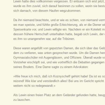
Lewin hatte dies vollkommen vergessen. Er entsann sich erst jetzt,
wurde es ihm zuviel, sich darauf besinnen zu sollen, worin sie bes
sich darnach, von diesem Haufen wegzukommen.
Da ihn niemand beachtete, und er wie es schien, von niemand vermi
wo man speiste, und fühlte große Erleichterung, als er die Diener wi
Speisenkarte vor, und Lewin willigte ein. Nachdem er ein Kotelett 
dessen frühere Herrschaft unterhalten hatte, begab sich Lewin, der
es ihm so unangenehm war, auf die Tribünen.
Diese waren angefüllt von geputzten Damen, die sich über das Gel
dem zu verlieren, was unten gesprochen wurde. Um die Damen her
Gymnasialschüler mit Augengläsern, und Offiziere. Überall wurde 
Vorsteher erschöpft sei, und wie vortrefflich die Debatten gegang
seines Bruders. Eine Dame sagte zu einem Advokaten:
»Wie freue ich mich, daß ich Koznyscheff gehört habe! Da ist es s
reizend! Wie klar und verständlich alles! Bei uns im Gericht sprich
weitem nicht so redegewandt.«
Als Lewin einen freien Platz an dem Geländer gefunden hatte, beu
zu lauschen.