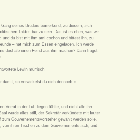
en Gang seines Bruders bemerkend, zu diesem, »ich
politischen Taktes bar zu sein. Das ist es eben, was wir
und du bist mit ihm ami cochon und bittest ihn, zu
Freunde – hat mich zum Essen eingeladen. Ich werde
ch uns deshalb einen Feind aus ihm machen? Dann fragst
«
ntwortete Lewin mürrisch.
r damit, so verwickelst du dich dennoch.«
Verrat in der Luft liegen fühlte, und nicht alle ihn
al wurde alles still, der Sekretär verkündete mit lauter
ff zum Gouvernementsvorsteher gewählt werden solle.
en, von ihren Tischen zu dem Gouvernementstisch, und