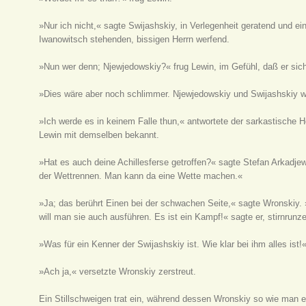
»Nur ich nicht,« sagte Swijashskiy, in Verlegenheit geratend und e
Iwanowitsch stehenden, bissigen Herrn werfend.
»Nun wer denn; Njewjedowskiy?« frug Lewin, im Gefühl, daß er sich
»Dies wäre aber noch schlimmer. Njewjedowskiy und Swijashskiy w
»Ich werde es in keinem Falle thun,« antwortete der sarkastische 
Lewin mit demselben bekannt.
»Hat es auch deine Achillesferse getroffen?« sagte Stefan Arkadjew
der Wettrennen. Man kann da eine Wette machen.«
»Ja; das berührt Einen bei der schwachen Seite,« sagte Wronskiy.
will man sie auch ausführen. Es ist ein Kampf!« sagte er, stirnr
»Was für ein Kenner der Swijashskiy ist. Wie klar bei ihm alles ist!
»Ach ja,« versetzte Wronskiy zerstreut.
Ein Stillschweigen trat ein, während dessen Wronskiy so wie man eb