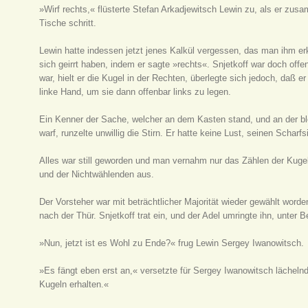
»Wirf rechts,« flüsterte Stefan Arkadjewitsch Lewin zu, als er zu
Tische schritt.
Lewin hatte indessen jetzt jenes Kalkül vergessen, das man ihm erk
sich geirrt haben, indem er sagte »rechts«. Snjetkoff war doch of
war, hielt er die Kugel in der Rechten, überlegte sich jedoch, daß e
linke Hand, um sie dann offenbar links zu legen.
Ein Kenner der Sache, welcher an dem Kasten stand, und an der b
warf, runzelte unwillig die Stirn. Er hatte keine Lust, seinen Scharf
Alles war still geworden und man vernahm nur das Zählen der Kugel
und der Nichtwählenden aus.
Der Vorsteher war mit beträchtlicher Majorität wieder gewählt word
nach der Thür. Snjetkoff trat ein, und der Adel umringte ihn, unte
»Nun, jetzt ist es Wohl zu Ende?« frug Lewin Sergey Iwanowitsch.
»Es fängt eben erst an,« versetzte für Sergey Iwanowitsch lächeln
Kugeln erhalten.«