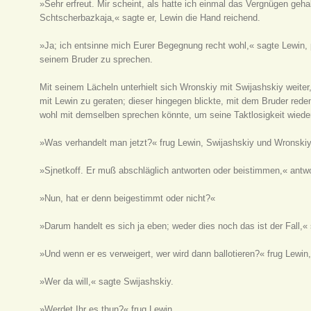
»Sehr erfreut. Mir scheint, als hatte ich einmal das Vergnügen geha
Schtscherbazkaja,« sagte er, Lewin die Hand reichend.
»Ja; ich entsinne mich Eurer Begegnung recht wohl,« sagte Lewin, 
seinem Bruder zu sprechen.
Mit seinem Lächeln unterhielt sich Wronskiy mit Swijashskiy weite
mit Lewin zu geraten; dieser hingegen blickte, mit dem Bruder red
wohl mit demselben sprechen könnte, um seine Taktlosigkeit wied
»Was verhandelt man jetzt?« frug Lewin, Swijashskiy und Wronskiy
»Sjnetkoff. Er muß abschläglich antworten oder beistimmen,« antwo
»Nun, hat er denn beigestimmt oder nicht?«
»Darum handelt es sich ja eben; weder dies noch das ist der Fall,«
»Und wenn er es verweigert, wer wird dann ballotieren?« frug Lewi
»Wer da will,« sagte Swijashskiy.
»Werdet Ihr es thun?« frug Lewin.