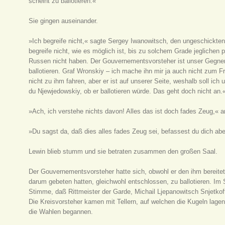
scheint zu ballotieren.«
Sie gingen auseinander.
»Ich begreife nicht,« sagte Sergey Iwanowitsch, den ungeschickt
begreife nicht, wie es möglich ist, bis zu solchem Grade jeglichen 
Russen nicht haben. Der Gouvernementsvorsteher ist unser Gegner, 
ballotieren. Graf Wronskiy – ich mache ihn mir ja auch nicht zum 
nicht zu ihm fahren, aber er ist auf unserer Seite, weshalb soll i
du Njewjedowskiy, ob er ballotieren würde. Das geht doch nicht an.
»Ach, ich verstehe nichts davon! Alles das ist doch fades Zeug,« a
»Du sagst da, daß dies alles fades Zeug sei, befassest du dich abe
Lewin blieb stumm und sie betraten zusammen den großen Saal.
Der Gouvernementsvorsteher hatte sich, obwohl er den ihm bereiteten 
darum gebeten hatten, gleichwohl entschlossen, zu ballotieren. Im Sa
Stimme, daß Rittmeister der Garde, Michail Ljepanowitsch Snjetko
Die Kreisvorsteher kamen mit Tellern, auf welchen die Kugeln lag
die Wahlen begannen.