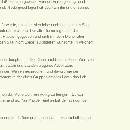
 daß hier eine gewisse Feinheit verborgen lag, doch
tand. Niedergeschlagenheit überkam ihn und er sehnte
ßt wurde, begab er sich leise nach dem kleinen Saal,
ederum erblickte. Der alte Diener legte ihm die
mit Fasolen gegessen und sich mit dem Diener über
 den Saal nicht wieder zu betreten wünschte, in welchem
änder beugten, im Bemühen, nicht ein einziges Wort von
um saßen und standen elegante Advokaten,
von den Wahlen gesprochen, und davon, wie der
en wären; in der einen Gruppe vernahm Lewin das Lob
chon der Mühe wert, ein wenig zu hungern. Es war
t niemand so. Nur Maydel, und selbst der ist noch bei
gte er sich darüber und begann Umschau zu halten und