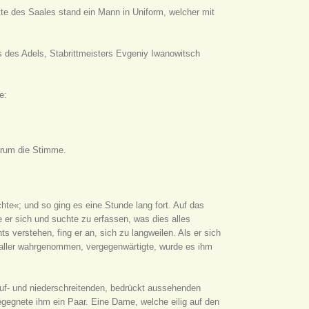
Mitte des Saales stand ein Mann in Uniform, welcher mit
s des Adels, Stabrittmeisters Evgeniy Iwanowitsch
e:
derum die Stimme.
hte«; und so ging es eine Stunde lang fort. Auf das
er sich und suchte zu erfassen, was dies alles
s verstehen, fing er an, sich zu langweilen. Als er sich
rn aller wahrgenommen, vergegenwärtigte, wurde es ihm
 auf- und niederschreitenden, bedrückt aussehenden
egnete ihm ein Paar. Eine Dame, welche eilig auf den