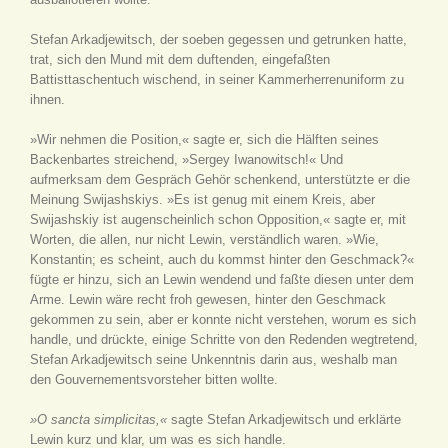
Stefan Arkadjewitsch, der soeben gegessen und getrunken hatte,
trat, sich den Mund mit dem duftenden, eingefaßten
Battisttaschentuch wischend, in seiner Kammerherrenuniform zu
ihnen.
»Wir nehmen die Position,« sagte er, sich die Hälften seines
Backenbartes streichend, »Sergey Iwanowitsch!« Und
aufmerksam dem Gespräch Gehör schenkend, unterstützte er die
Meinung Swijashskiys. »Es ist genug mit einem Kreis, aber
Swijashskiy ist augenscheinlich schon Opposition,« sagte er, mit
Worten, die allen, nur nicht Lewin, verständlich waren. »Wie,
Konstantin; es scheint, auch du kommst hinter den Geschmack?«
fügte er hinzu, sich an Lewin wendend und faßte diesen unter dem
Arme. Lewin wäre recht froh gewesen, hinter den Geschmack
gekommen zu sein, aber er konnte nicht verstehen, worum es sich
handle, und drückte, einige Schritte von den Redenden wegtretend,
Stefan Arkadjewitsch seine Unkenntnis darin aus, weshalb man
den Gouvernementsvorsteher bitten wollte.
»O sancta simplicitas,«
sagte Stefan Arkadjewitsch und erklärte
Lewin kurz und klar, um was es sich handle.