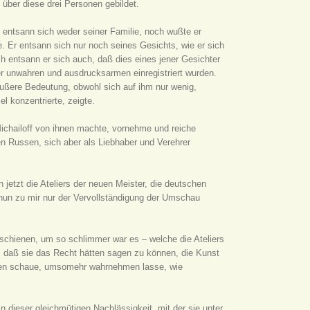
 über diese drei Personen gebildet.
f entsann sich weder seiner Familie, noch wußte er
. Er entsann sich nur noch seines Gesichts, wie er sich
ch entsann er sich auch, daß dies eines jener Gesichter
er unwahren und ausdrucksarmen einregistriert wurden.
äußere Bedeutung, obwohl sich auf ihm nur wenig,
l konzentrierte, zeigte.
Michailoff von ihnen machte, vornehme und reiche
en Russen, sich aber als Liebhaber und Verehrer
jetzt die Ateliers der neuen Meister, die deutschen
nun zu mir nur der Vervollständigung der Umschau
erschienen, um so schlimmer war es – welche die Ateliers
, daß sie das Recht hätten sagen zu können, die Kunst
euen schaue, umsomehr wahrnehmen lasse, wie
in dieser gleichmütigen Nachlässigkeit, mit der sie unter