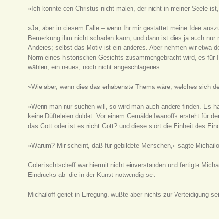
»Ich konnte den Christus nicht malen, der nicht in meiner Seele ist
»Ja, aber in diesem Falle – wenn Ihr mir gestattet meine Idee aus
Bemerkung ihm nicht schaden kann, und dann ist dies ja auch nur 
Anderes; selbst das Motiv ist ein anderes. Aber nehmen wir etwa de
Norm eines historischen Gesichts zusammengebracht wird, es für I
wählen, ein neues, noch nicht angeschlagenes.
»Wie aber, wenn dies das erhabenste Thema wäre, welches sich der
»Wenn man nur suchen will, so wird man auch andere finden. Es han
keine Düfteleien duldet. Vor einem Gemälde Iwanoffs ersteht für den
das Gott oder ist es nicht Gott? und diese stört die Einheit des Ein
»Warum? Mir scheint, daß für gebildete Menschen,« sagte Michailof
Golenischtscheff war hiermit nicht einverstanden und fertigte Micha
Eindrucks ab, die in der Kunst notwendig sei.
Michailoff geriet in Erregung, wußte aber nichts zur Verteidigung 