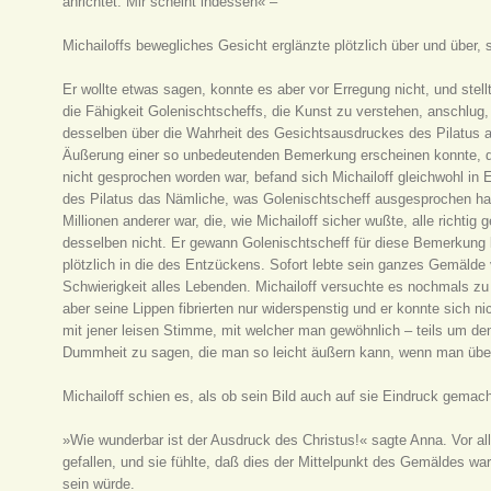
anrichtet. Mir scheint indessen« –
Michailoffs bewegliches Gesicht erglänzte plötzlich über und über, 
Er wollte etwas sagen, konnte es aber vor Erregung nicht, und stell
die Fähigkeit Golenischtscheffs, die Kunst zu verstehen, anschlu
desselben über die Wahrheit des Gesichtsausdruckes des Pilatus a
Äußerung einer so unbedeutenden Bemerkung erscheinen konnte, d
nicht gesprochen worden war, befand sich Michailoff gleichwohl in 
des Pilatus das Nämliche, was Golenischtscheff ausgesprochen ha
Millionen anderer war, die, wie Michailoff sicher wußte, alle richti
desselben nicht. Er gewann Golenischtscheff für diese Bemerkung 
plötzlich in die des Entzückens. Sofort lebte sein ganzes Gemälde 
Schwierigkeit alles Lebenden. Michailoff versuchte es nochmals zu
aber seine Lippen fibrierten nur widerspenstig und er konnte sich n
mit jener leisen Stimme, mit welcher man gewöhnlich – teils um den 
Dummheit zu sagen, die man so leicht äußern kann, wenn man über
Michailoff schien es, als ob sein Bild auch auf sie Eindruck gemacht
»Wie wunderbar ist der Ausdruck des Christus!« sagte Anna. Vor al
gefallen, und sie fühlte, daß dies der Mittelpunkt des Gemäldes 
sein würde.