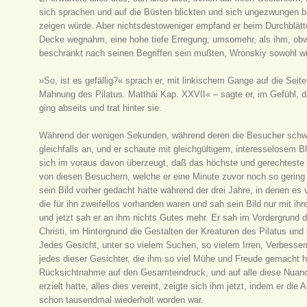
sich sprachen und auf die Büsten blickten und sich ungezwungen b
zeigen würde. Aber nichtsdestoweniger empfand er beim Durchblätte
Decke wegnahm, eine hohe tiefe Erregung; umsomehr, als ihm, ob
beschränkt nach seinen Begriffen sein mußten, Wronskiy sowohl wi
»So, ist es gefällig?« sprach er, mit linkischem Gange auf die Seit
Mahnung des Pilatus. Matthäi Kap. XXVII« – sagte er, im Gefühl, d
ging abseits und trat hinter sie.
Während der wenigen Sekunden, während deren die Besucher schwe
gleichfalls an, und er schaute mit gleichgültigem, interesselosem 
sich im voraus davon überzeugt, daß das höchste und gerechteste
von diesen Besuchern, welche er eine Minute zuvor noch so gering 
sein Bild vorher gedacht hatte während der drei Jahre, in denen es
die für ihn zweifellos vorhanden waren und sah sein Bild nur mit ih
und jetzt sah er an ihm nichts Gutes mehr. Er sah im Vordergrund da
Christi, im Hintergrund die Gestalten der Kreaturen des Pilatus un
Jedes Gesicht, unter so vielem Suchen, so vielem Irren, Verbesser
jedes dieser Gesichter, die ihm so viel Mühe und Freude gemacht ha
Rücksichtnahme auf den Gesamteindruck, und auf alle diese Nuance
erzielt hatte, alles dies vereint, zeigte sich ihm jetzt, indem er die
schon tausendmal wiederholt worden war.