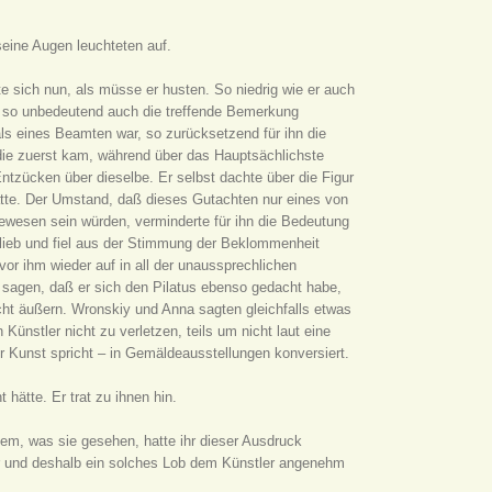
seine Augen leuchteten auf.
te sich nun, als müsse er husten. So niedrig wie er auch
g, so unbedeutend auch die treffende Bemerkung
ls eines Beamten war, so zurücksetzend für ihn die
ie zuerst kam, während über das Hauptsächlichste
Entzücken über dieselbe. Er selbst dachte über die Figur
tte. Der Umstand, daß dieses Gutachten nur eines von
g gewesen sein würden, verminderte für ihn die Bedeutung
lieb und fiel aus der Stimmung der Beklommenheit
vor ihm wieder auf in all der unaussprechlichen
 sagen, daß er sich den Pilatus ebenso gedacht habe,
icht äußern. Wronskiy und Anna sagten gleichfalls etwas
Künstler nicht zu verletzen, teils um nicht laut eine
 Kunst spricht – in Gemäldeausstellungen konversiert.
 hätte. Er trat zu ihnen hin.
lem, was sie gesehen, hatte ihr dieser Ausdruck
war und deshalb ein solches Lob dem Künstler angenehm