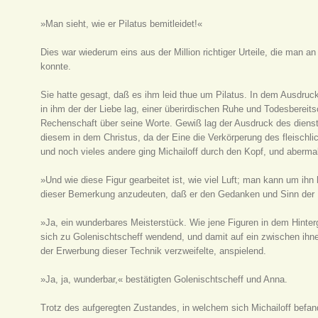
»Man sieht, wie er Pilatus bemitleidet!«
Dies war wiederum eins aus der Million richtiger Urteile, die man a
konnte.
Sie hatte gesagt, daß es ihm leid thue um Pilatus. In dem Ausdruck
in ihm der der Liebe lag, einer überirdischen Ruhe und Todesberei
Rechenschaft über seine Worte. Gewiß lag der Ausdruck des dienst
diesem in dem Christus, da der Eine die Verkörperung des fleischlic
und noch vieles andere ging Michailoff durch den Kopf, und aberma
»Und wie diese Figur gearbeitet ist, wie viel Luft; man kann um ih
dieser Bemerkung anzudeuten, daß er den Gedanken und Sinn der Fig
»Ja, ein wunderbares Meisterstück. Wie jene Figuren in dem Hinter
sich zu Golenischtscheff wendend, und damit auf ein zwischen ihn
der Erwerbung dieser Technik verzweifelte, anspielend.
»Ja, ja, wunderbar,« bestätigten Golenischtscheff und Anna.
Trotz des aufgeregten Zustandes, in welchem sich Michailoff befan