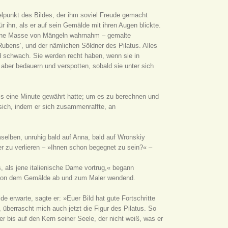
ttelpunkt des Bildes, der ihm soviel Freude gemacht
für ihn, als er auf sein Gemälde mit ihren Augen blickte.
ar eine Masse von Mängeln wahrnahm – gemalte
 Rubens‘, und der nämlichen Söldner des Pilatus. Alles
 und schwach. Sie werden recht haben, wenn sie in
 aber bedauern und verspotten, sobald sie unter sich
ls eine Minute gewährt hatte; um es zu berechnen und
sich, indem er sich zusammenraffte, an
mselben, unruhig bald auf Anna, bald auf Wronskiy
er zu verlieren – »Ihnen schon begegnet zu sein?« –
, als jene italienische Dame vortrug,« begann
k von dem Gemälde ab und zum Maler wendend.
de erwarte, sagte er: »Euer Bild hat gute Fortschritte
überrascht mich auch jetzt die Figur des Pilatus. So
 bis auf den Kern seiner Seele, der nicht weiß, was er