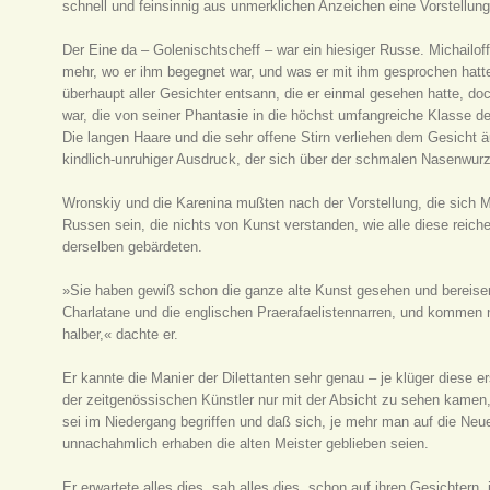
schnell und feinsinnig aus unmerklichen Anzeichen eine Vorstellung
Der Eine da – Golenischtscheff – war ein hiesiger Russe. Michailof
mehr, wo er ihm begegnet war, und was er mit ihm gesprochen hatte
überhaupt aller Gesichter entsann, die er einmal gesehen hatte, do
war, die von seiner Phantasie in die höchst umfangreiche Klasse d
Die langen Haare und die sehr offene Stirn verliehen dem Gesicht 
kindlich-unruhiger Ausdruck, der sich über der schmalen Nasenwurze
Wronskiy und die Karenina mußten nach der Vorstellung, die sich 
Russen sein, die nichts von Kunst verstanden, wie alle diese reich
derselben gebärdeten.
»Sie haben gewiß schon die ganze alte Kunst gesehen und bereisen 
Charlatane und die englischen Praerafaelistennarren, und kommen 
halber,« dachte er.
Er kannte die Manier der Dilettanten sehr genau – je klüger diese 
der zeitgenössischen Künstler nur mit der Absicht zu sehen kamen
sei im Niedergang begriffen und daß sich, je mehr man auf die N
unnachahmlich erhaben die alten Meister geblieben seien.
Er erwartete alles dies, sah alles dies, schon auf ihren Gesichtern, 