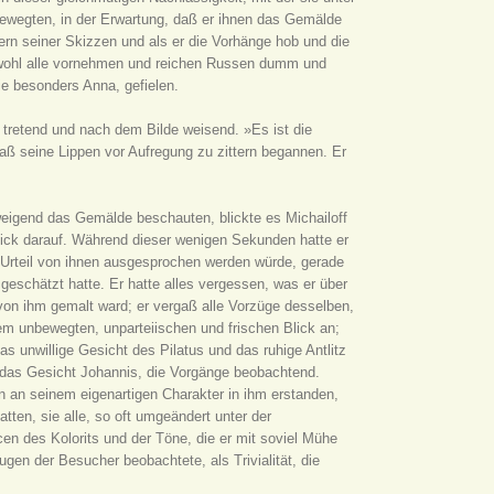
ewegten, in der Erwartung, daß er ihnen das Gemälde
rn seiner Skizzen und als er die Vorhänge hob und die
wohl alle vornehmen und reichen Russen dumm und
e besonders Anna, gefielen.
e tretend und nach dem Bilde weisend. »Es ist die
aß seine Lippen vor Aufregung zu zittern begannen. Er
igend das Gemälde beschauten, blickte es Michailoff
Blick darauf. Während dieser wenigen Sekunden hatte er
 Urteil von ihnen ausgesprochen werden würde, gerade
geschätzt hatte. Er hatte alles vergessen, was er über
 von ihm gemalt ward; er vergaß alle Vorzüge desselben,
rem unbewegten, unparteiischen und frischen Blick an;
s unwillige Gesicht des Pilatus und das ruhige Antlitz
d das Gesicht Johannis, die Vorgänge beobachtend.
n an seinem eigenartigen Charakter in ihm erstanden,
tten, sie alle, so oft umgeändert unter der
n des Kolorits und der Töne, die er mit soviel Mühe
 Augen der Besucher beobachtete, als Trivialität, die