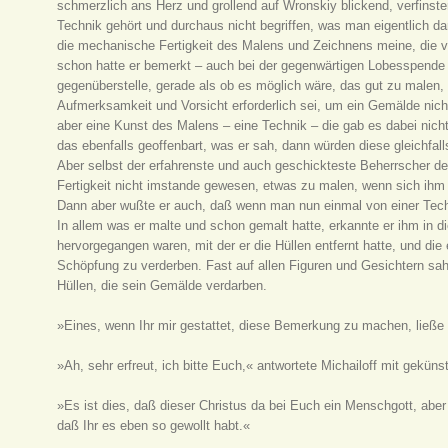
schmerzlich ans Herz und grollend auf Wronskiy blickend, verfinster
Technik gehört und durchaus nicht begriffen, was man eigentlich d
die mechanische Fertigkeit des Malens und Zeichnens meine, die vo
schon hatte er bemerkt – auch bei der gegenwärtigen Lobesspende
gegenüberstelle, gerade als ob es möglich wäre, das gut zu malen, 
Aufmerksamkeit und Vorsicht erforderlich sei, um ein Gemälde nic
aber eine Kunst des Malens – eine Technik – die gab es dabei nicht
das ebenfalls geoffenbart, was er sah, dann würden diese gleichfa
Aber selbst der erfahrenste und auch geschickteste Beherrscher de
Fertigkeit nicht imstande gewesen, etwas zu malen, wenn sich ihm n
Dann aber wußte er auch, daß wenn man nun einmal von einer Techn
In allem was er malte und schon gemalt hatte, erkannte er ihm in d
hervorgegangen waren, mit der er die Hüllen entfernt hatte, und di
Schöpfung zu verderben. Fast auf allen Figuren und Gesichtern sa
Hüllen, die sein Gemälde verdarben.
»Eines, wenn Ihr mir gestattet, diese Bemerkung zu machen, ließe 
»Ah, sehr erfreut, ich bitte Euch,« antwortete Michailoff mit geküns
»Es ist dies, daß dieser Christus da bei Euch ein Menschgott, aber
daß Ihr es eben so gewollt habt.«