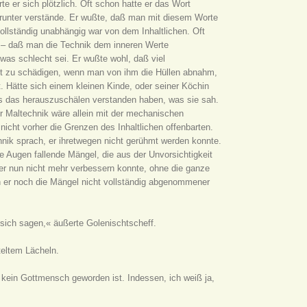
te er sich plötzlich. Oft schon hatte er das Wort
arunter verstände. Er wußte, daß man mit diesem Worte
llständig unabhängig war von dem Inhaltlichen. Oft
 – daß man die Technik dem inneren Werte
was schlecht sei. Er wußte wohl, daß viel
ht zu schädigen, wenn man von ihm die Hüllen abnahm,
. Hätte sich einem kleinen Kinde, oder seiner Köchin
lls das herauszuschälen verstanden haben, was sie sah.
r Maltechnik wäre allein mit der mechanischen
icht vorher die Grenzen des Inhaltlichen offenbarten.
ik sprach, er ihretwegen nicht gerühmt werden konnte.
ie Augen fallende Mängel, die aus der Unvorsichtigkeit
e er nun nicht mehr verbessern konnte, ohne die ganze
h er noch die Mängel nicht vollständig abgenommener
sich sagen,« äußerte Golenischtscheff.
teltem Lächeln.
 kein Gottmensch geworden ist. Indessen, ich weiß ja,