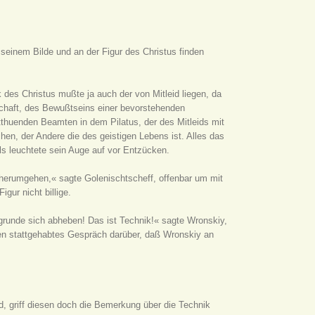
n seinem Bilde und an der Figur des Christus finden
 des Christus mußte ja auch der von Mitleid liegen, da
tschaft, des Bewußtseins einer bevorstehenden
thuenden Beamten in dem Pilatus, der des Mitleids mit
hen, der Andere die des geistigen Lebens ist. Alles das
ls leuchtete sein Auge auf vor Entzücken.
n herumgehen,« sagte Golenischtscheff, offenbar um mit
ur nicht billige.
grunde sich abheben! Das ist Technik!« sagte Wronskiy,
en stattgehabtes Gespräch darüber, daß Wronskiy an
d, griff diesen doch die Bemerkung über die Technik