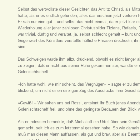
Selbst das wertvollste dieser Gesichter, das Antlitz Christi, als Mi
hatte, als er es endlich gefunden, alles das erschien jetzt verloren 
Er sah nur eine gut – und selbst das nicht einmal, da er jetzt kl
Wiederholung aller jener zahllosen Christusbilder Tizians, Rafaels,
war trivial, dürftig und veraltet, ja, selbst schlecht gemalt – bunt
Gegenwart des Künstlers verstellte höfliche Phrasen drechseln, ihn
sind.
Das Schweigen wurde ihm allzu drückend, obwohl es nicht länger a
zu zeigen, daß er nicht aus seiner Ruhe gekommen sei, wandte er 
Golenischtscheff.
»Ich hatte wohl, wie mir scheint, das Vergnügen« – sagte er zu de
blickend, um nicht einen einzigen Zug des Ausdrucks ihrer Gesicht
»Gewiß! – Wir sahen uns bei Rossi, entsinnt Ihr Euch jenes Abends
Golenischtscheff frei, und ohne das geringste Bedauern den Blic
Als er indessen bemerkte, daß Michailoff ein Urteil über sein Gemäl
gemacht, seit ich es zum letztenmal gesehen habe. So wie damals, 
muß man diesen Mann auffassen, als gut und brav, aber als Beamter