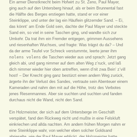
Ein armer Dienstknecht beim Hofwirt zu St. Zeno, Paul Mayer,
ging auch auf den Untersberg hinauf, als er beim Brunnental fast
die Hälfte des Berges erstiegen hatte, stand er vor einer
Steinklippe, und unter der lag ein Häuflein glitzernder Sand. – Ei,
das könnt‘ am Ende Gold sein, dachte der Paul Mayer und steckte
Sand ein, so viel in seine Taschen ging, und wandte sich zur
Umkehr. Da trat ihm ein Fremder entgegen, grimmen Aussehens
und riesenhaften Wuchses, und fragte: Was trägst du da? – Und
da der arme Teufel vor Schreck verstummte, leerte jener ihm
nolens volens
die Taschen wieder aus und sprach: Jetzt gang
gleich abi, und gang nimmer auf dem alten Weg z’ruck, und laß
dich nimmer wieder hier oben antreffen, wenn d’nit zwa Bein‘ z’vill
host! – Der Knecht ging ganz bestürzt einen andern Weg zurück,
ärgerte ihn der Verlust des Sandes, vertraute sein Abenteuer einem
Kameraden und nahm den mit auf die Höhe, trotz des Verbotes
jenes Riesenmannes. Aber sie suchten und suchten und fanden
durchaus nicht die Wand, nicht den Sand.
Ein Holzmeister, der sich auf dem Untersberge im Geschäft
verspätet, fand den Rückweg nicht und mußte in eine Felskluft
einkriechen und allda nachten. Am andern frühen Morgen nahm er
eine Steinklippe wahr, von welcher eben solcher Goldsand
abrieselte, wie der Paul Mayer erblickt, der Holzmeister hatte