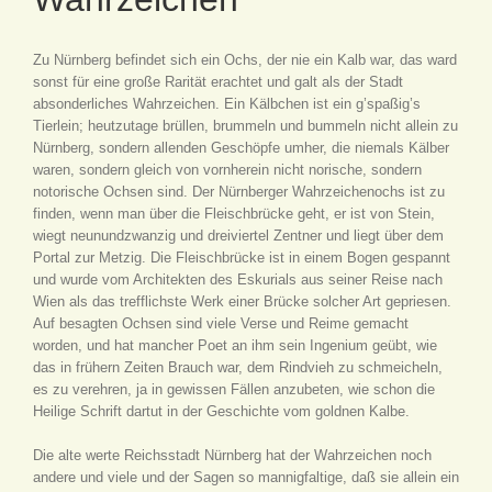
Zu Nürnberg befindet sich ein Ochs, der nie ein Kalb war, das ward
sonst für eine große Rarität erachtet und galt als der Stadt
absonderliches Wahrzeichen. Ein Kälbchen ist ein g’spaßig’s
Tierlein; heutzutage brüllen, brummeln und bummeln nicht allein zu
Nürnberg, sondern allenden Geschöpfe umher, die niemals Kälber
waren, sondern gleich von vornherein nicht norische, sondern
notorische Ochsen sind. Der Nürnberger Wahrzeichenochs ist zu
finden, wenn man über die Fleischbrücke geht, er ist von Stein,
wiegt neunundzwanzig und dreiviertel Zentner und liegt über dem
Portal zur Metzig. Die Fleischbrücke ist in einem Bogen gespannt
und wurde vom Architekten des Eskurials aus seiner Reise nach
Wien als das trefflichste Werk einer Brücke solcher Art gepriesen.
Auf besagten Ochsen sind viele Verse und Reime gemacht
worden, und hat mancher Poet an ihm sein Ingenium geübt, wie
das in frühern Zeiten Brauch war, dem Rindvieh zu schmeicheln,
es zu verehren, ja in gewissen Fällen anzubeten, wie schon die
Heilige Schrift dartut in der Geschichte vom goldnen Kalbe.
Die alte werte Reichsstadt Nürnberg hat der Wahrzeichen noch
andere und viele und der Sagen so mannigfaltige, daß sie allein ein