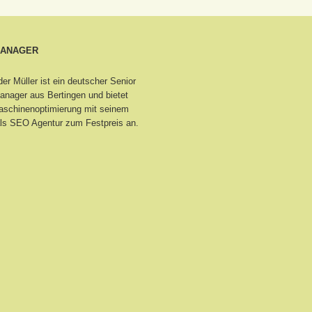
MANAGER
er Müller ist ein deutscher Senior
nager aus Bertingen
und bietet
schinenoptimierung mit seinem
ls SEO Agentur zum Festpreis an.