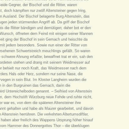
eide Gegner, der Bischof und die Ritter, waren
, doch kämpften nur zwölf Altensteiner gegen Iring,
 im Ausland. Der Bischof belagerte Burg Altenstein, das
lugen jeden stürmenden Angriff ab. Da griff der Bischof
is die Ritter bändigen und demütigen; daher bot er den
n Wunsch, öffneten dem Feind mit einigen seiner Mannen
zeit ging der Bischof in sein Gemach und heischte da
 mit jedem besonders. Sowie nun einer der Ritter von
ersehenen Schwertstreich meuchlings gefällt. So waren
ne schwere Ahnung erfaßte; bewaffnet trat er ein, sah den
mordeten stehen und drang mit seinem Weidmesser auf
er behielt nur noch Kraft, das Weidmesser nach dem
rders Hals oder Herz, sondern nur seine Nase, die
vegen in sein Blut. Im Kloster Langheim wurden die
an in den Burgruinen das Gemach, darin die
rd Untereichelboden genannt. – Seifried von Altenstein
hm, dem Hochstift Würzburg neue Fehde und ruhte nicht,
er war es, von dem die späteren Altensteiner ihre
kannt gehalten und habe als Maurer gearbeitet, und davon
ltenstein herrühren. Die verkehrten Altertumsdiftler,
, haben aber freilich des Wappens Ursprung höher hinauf
t vom Hammer des Donnergottes Thor – die überklugen