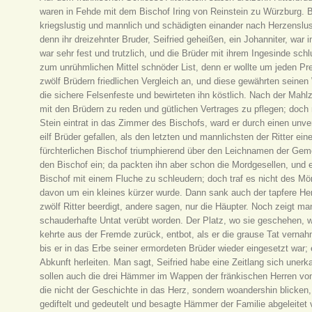
waren in Fehde mit dem Bischof Iring von Reinstein zu Würzburg. B
kriegslustig und mannlich und schädigten einander nach Herzenslust
denn ihr dreizehnter Bruder, Seifried geheißen, ein Johanniter, war
war sehr fest und trutzlich, und die Brüder mit ihrem Ingesinde sch
zum unrühmlichen Mittel schnöder List, denn er wollte um jeden Pre
zwölf Brüdern friedlichen Vergleich an, und diese gewährten seine
die sichere Felsenfeste und bewirteten ihn köstlich. Nach der Mahl
mit den Brüdern zu reden und gütlichen Vertrages zu pflegen; doch
Stein eintrat in das Zimmer des Bischofs, ward er durch einen unv
eilf Brüder gefallen, als den letzten und mannlichsten der Ritter ei
fürchterlichen Bischof triumphierend über den Leichnamen der Ge
den Bischof ein; da packten ihn aber schon die Mordgesellen, und 
Bischof mit einem Fluche zu schleudern; doch traf es nicht des Mö
davon um ein kleines kürzer wurde. Dann sank auch der tapfere Her
zwölf Ritter beerdigt, andere sagen, nur die Häupter. Noch zeigt m
schauderhafte Untat verübt worden. Der Platz, wo sie geschehen, wi
kehrte aus der Fremde zurück, entbot, als er die grause Tat verna
bis er in das Erbe seiner ermordeten Brüder wieder eingesetzt war; 
Abkunft herleiten. Man sagt, Seifried habe eine Zeitlang sich uner
sollen auch die drei Hämmer im Wappen der fränkischen Herren von A
die nicht der Geschichte in das Herz, sondern woandershin blicken
gediftelt und gedeutelt und besagte Hämmer der Familie abgeleite