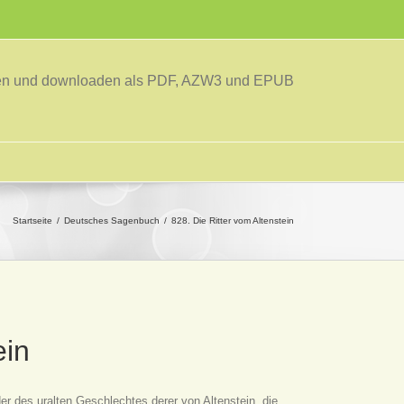
sen und downloaden als PDF, AZW3 und EPUB
Startseite
Deutsches Sagenbuch
828. Die Ritter vom Altenstein
ein
er des uralten Geschlechtes derer von Altenstein, die