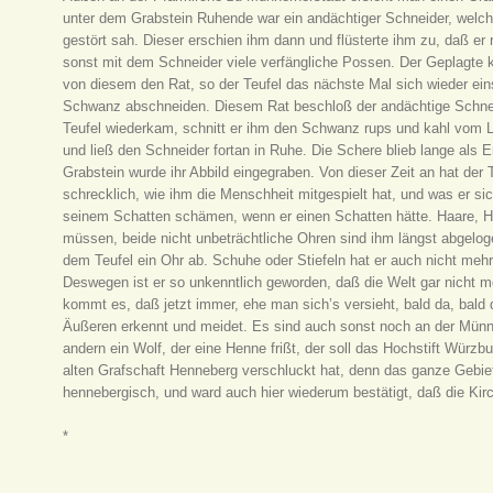
unter dem Grabstein Ruhende war ein andächtiger Schneider, welche
gestört sah. Dieser erschien ihm dann und flüsterte ihm zu, daß er r
sonst mit dem Schneider viele verfängliche Possen. Der Geplagte
von diesem den Rat, so der Teufel das nächste Mal sich wieder ein
Schwanz abschneiden. Diesem Rat beschloß der andächtige Schneide
Teufel wiederkam, schnitt er ihm den Schwanz rups und kahl vom Le
und ließ den Schneider fortan in Ruhe. Die Schere blieb lange als 
Grabstein wurde ihr Abbild eingegraben. Von dieser Zeit an hat der
schrecklich, wie ihm die Menschheit mitgespielt hat, und was er si
seinem Schatten schämen, wenn er einen Schatten hätte. Haare, H
müssen, beide nicht unbeträchtliche Ohren sind ihm längst abgelog
dem Teufel ein Ohr ab. Schuhe oder Stiefeln hat er auch nicht mehr
Deswegen ist er so unkenntlich geworden, daß die Welt gar nicht 
kommt es, daß jetzt immer, ehe man sich’s versieht, bald da, bald d
Äußeren erkennt und meidet. Es sind auch sonst noch an der Münne
andern ein Wolf, der eine Henne frißt, der soll das Hochstift Würzb
alten Grafschaft Henneberg verschluckt hat, denn das ganze Gebie
hennebergisch, und ward auch hier wiederum bestätigt, daß die Ki
*