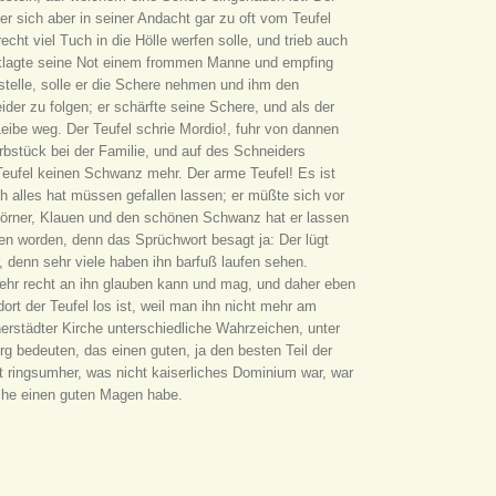
r sich aber in seiner Andacht gar zu oft vom Teufel
echt viel Tuch in die Hölle werfen solle, und trieb auch
 klagte seine Not einem frommen Manne und empfing
stelle, solle er die Schere nehmen und ihm den
r zu folgen; er schärfte seine Schere, und als der
ibe weg. Der Teufel schrie Mordio!, fuhr von dannen
Erbstück bei der Familie, und auf des Schneiders
 Teufel keinen Schwanz mehr. Der arme Teufel! Es ist
ch alles hat müssen gefallen lassen; er müßte sich vor
örner, Klauen und den schönen Schwanz hat er lassen
en worden, denn das Sprüchwort besagt ja: Der lügt
, denn sehr viele haben ihn barfuß laufen sehen.
mehr recht an ihn glauben kann und mag, und daher eben
ort der Teufel los ist, weil man ihn nicht mehr am
rstädter Kirche unterschiedliche Wahrzeichen, unter
urg bedeuten, das einen guten, ja den besten Teil der
t ringsumher, was nicht kaiserliches Dominium war, war
rche einen guten Magen habe.