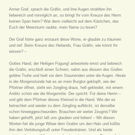
Armer Graf, sprach die Gräfin, und ihre Augen strahlten ihn
liebereich und minniglich an, so bringt Ihr vom Kreuze des Herrn
keinen Span heim? War denn vielleicht auf dem Kästchen, das
Euch der Meersturm raubte, mein Name zu lesen?
Der Graf hörte ganz erstaunt diese Worte, er glaubte zu träumen
und rief: Beim Kreuze des Heilands, Frau Gräfin, wie könnt Ihr
wissen? –
Gottes Hand, der Heiligen Fügung! antwortete ernst und liebreich
die Gräfin, erschloß einen Schrein, nahm aus diesem des Grafen
goldne Truhe und hielt sie dem Staunenden unter die Augen. Heute
in der Morgenstunde hat es an mein Burgtor geklopft, wie der
Pförtner öffnet, steht ein Jüngling draus, hell gekleidet, mit einem
Antlitz schön wie die Morgenröte. Der spricht: Für deine Herrin –
und gibt dem Pförtner dieses Kleinod in die Hand. Wie der es
betrachtet und wieder zu dem Jüngling aufblickt, ist derselbe
schon hinweggeschwunden. Brauchen wir weiter Zeugnis? Wir
haben gehofft, jetzt laß uns glauben und lieben! – Mit diesen
Worten fiel die junge Witwe dem Grafen um den Hals und küßte
ihm den Verlobungskuß unter Freudentränen. Und als beide