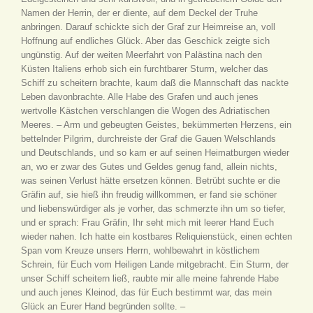
Namen der Herrin, der er diente, auf dem Deckel der Truhe
anbringen. Darauf schickte sich der Graf zur Heimreise an, voll
Hoffnung auf endliches Glück. Aber das Geschick zeigte sich
ungünstig. Auf der weiten Meerfahrt von Palästina nach den
Küsten Italiens erhob sich ein furchtbarer Sturm, welcher das
Schiff zu scheitern brachte, kaum daß die Mannschaft das nackte
Leben davonbrachte. Alle Habe des Grafen und auch jenes
wertvolle Kästchen verschlangen die Wogen des Adriatischen
Meeres. – Arm und gebeugten Geistes, bekümmerten Herzens, ein
bettelnder Pilgrim, durchreiste der Graf die Gauen Welschlands
und Deutschlands, und so kam er auf seinen Heimatburgen wieder
an, wo er zwar des Gutes und Geldes genug fand, allein nichts,
was seinen Verlust hätte ersetzen können. Betrübt suchte er die
Gräfin auf, sie hieß ihn freudig willkommen, er fand sie schöner
und liebenswürdiger als je vorher, das schmerzte ihn um so tiefer,
und er sprach: Frau Gräfin, Ihr seht mich mit leerer Hand Euch
wieder nahen. Ich hatte ein kostbares Reliquienstück, einen echten
Span vom Kreuze unsers Herrn, wohlbewahrt in köstlichem
Schrein, für Euch vom Heiligen Lande mitgebracht. Ein Sturm, der
unser Schiff scheitern ließ, raubte mir alle meine fahrende Habe
und auch jenes Kleinod, das für Euch bestimmt war, das mein
Glück an Eurer Hand begründen sollte. –