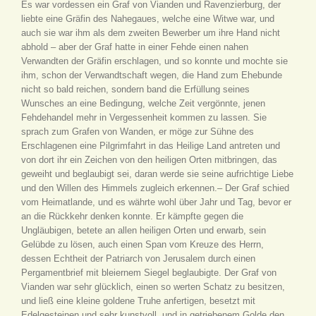
Es war vordessen ein Graf von Vianden und Ravenzierburg, der
liebte eine Gräfin des Nahegaues, welche eine Witwe war, und
auch sie war ihm als dem zweiten Bewerber um ihre Hand nicht
abhold – aber der Graf hatte in einer Fehde einen nahen
Verwandten der Gräfin erschlagen, und so konnte und mochte sie
ihm, schon der Verwandtschaft wegen, die Hand zum Ehebunde
nicht so bald reichen, sondern band die Erfüllung seines
Wunsches an eine Bedingung, welche Zeit vergönnte, jenen
Fehdehandel mehr in Vergessenheit kommen zu lassen. Sie
sprach zum Grafen von Wanden, er möge zur Sühne des
Erschlagenen eine Pilgrimfahrt in das Heilige Land antreten und
von dort ihr ein Zeichen von den heiligen Orten mitbringen, das
geweiht und beglaubigt sei, daran werde sie seine aufrichtige Liebe
und den Willen des Himmels zugleich erkennen.– Der Graf schied
vom Heimatlande, und es währte wohl über Jahr und Tag, bevor er
an die Rückkehr denken konnte. Er kämpfte gegen die
Ungläubigen, betete an allen heiligen Orten und erwarb, sein
Gelübde zu lösen, auch einen Span vom Kreuze des Herrn,
dessen Echtheit der Patriarch von Jerusalem durch einen
Pergamentbrief mit bleiernem Siegel beglaubigte. Der Graf von
Vianden war sehr glücklich, einen so werten Schatz zu besitzen,
und ließ eine kleine goldene Truhe anfertigen, besetzt mit
Edelgesteinen und sehr kunstvoll, und in getriebenem Golde den