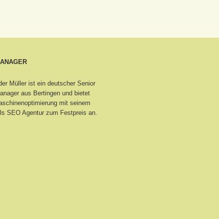
MANAGER
er Müller ist ein deutscher Senior
nager aus Bertingen
und bietet
schinenoptimierung mit seinem
ls SEO Agentur zum Festpreis an.