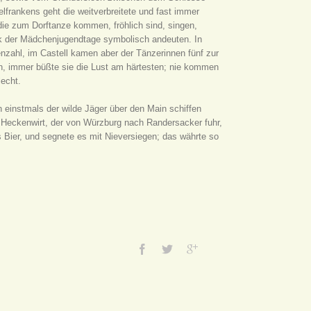
lfrankens geht die weitverbreitete und fast immer
die zum Dorftanze kommen, fröhlich sind, singen,
ück der Mädchenjugendtage symbolisch andeuten. In
nzahl, im Castell kamen aber der Tänzerinnen fünf zur
en, immer büßte sie die Lust am härtesten; nie kommen
lecht.
h einstmals der wilde Jäger über den Main schiffen
m Heckenwirt, der von Würzburg nach Randersacker fuhr,
 Bier, und segnete es mit Nieversiegen; das währte so