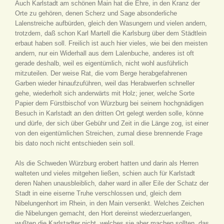
Auch Karlstadt am schönen Main hat die Ehre, in den Kranz der
Orte zu gehören, denen Scherz und Sage absonderliche
Lalenstreiche aufbürden, gleich den Wasungern und vielen andern,
trotzdem, daß schon Karl Martell die Karlsburg über dem Städtlein
erbaut haben soll. Freilich ist auch hier vieles, wie bei den meisten
andern, nur ein Widerhall aus dem Lalenbuche, anderes ist oft
gerade deshalb, weil es eigentümlich, nicht wohl ausführlich
mitzuteilen. Der weise Rat, die vom Berge herabgefahrenen
Garben wieder hinaufzuführen, weil das Herabwerfen schneller
gehe, wiederholt sich anderwärts mit Holz; jener, welche Sorte
Papier dem Fürstbischof von Würzburg bei seinem hochgnädigen
Besuch in Karlstadt an den dritten Ort gelegt werden solle, könne
und dürfe, der sich über Gebühr und Zeit in die Länge zog, ist einer
von den eigentümlichen Streichen, zumal diese brennende Frage
bis dato noch nicht entschieden sein soll.
Als die Schweden Würzburg erobert hatten und darin als Herren
walteten und vieles mitgehen ließen, schien auch für Karlstadt
deren Nahen unausbleiblich, daher ward in aller Eile der Schatz der
Stadt in eine eiserne Truhe verschlossen und, gleich dem
Nibelungenhort im Rhein, in den Main versenkt. Welches Zeichen
die Nibelungen gemacht, den Hort dereinst wiederzuerlangen,
wußten die Karlstadter nicht, welches sie aber machen sollten, das