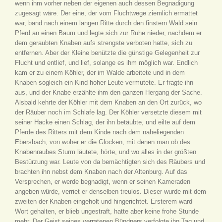
wenn ihm vorher neben der eigenen auch dessen Begnadigung
zugesagt wäre. Der eine, der vom Fluchtwege ziemlich ermattet
war, band nach einem langen Ritte durch den finstern Wald sein
Pferd an einen Baum und legte sich zur Ruhe nieder, nachdem er
dem geraubten Knaben aufs strengste verboten hatte, sich zu
entfernen. Aber der Kleine benützte die günstige Gelegenheit zur
Flucht und entlief, und lief, solange es ihm möglich war. Endlich
kam er zu einem Köhler, der im Walde arbeitete und in dem
Knaben sogleich ein Kind hoher Leute vermutete. Er fragte ihn
aus, und der Knabe erzählte ihm den ganzen Hergang der Sache.
Alsbald kehrte der Köhler mit dem Knaben an den Ort zurück, wo
der Räuber noch im Schlafe lag. Der Köhler versetzte diesem mit
seiner Hacke einen Schlag, der ihn betäubte, und eilte auf dem
Pferde des Ritters mit dem Kinde nach dem naheliegenden
Ebersbach, von woher er die Glocken, mit denen man ob des
Knabenraubes Sturm läutete, hörte, und wo alles in der größten
Bestürzung war. Leute von da bemächtigten sich des Räubers und
brachten ihn nebst dem Knaben nach der Altenburg. Auf das
Versprechen, er werde begnadigt, wenn er seinen Kameraden
angeben würde, verriet er denselben treulos. Dieser wurde mit dem
zweiten der Knaben eingeholt und hingerichtet. Ersterem ward
Wort gehalten, er blieb ungestraft, hatte aber keine frohe Stunde
mehr. Der Geist seines verratenen Bündners verfolgte ihn Tag und