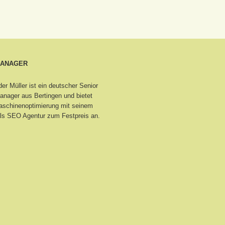
MANAGER
er Müller ist ein deutscher Senior
nager aus Bertingen
und bietet
schinenoptimierung mit seinem
ls SEO Agentur zum Festpreis an.