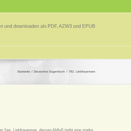
sen und downloaden als PDF, AZW3 und EPUB
Startseite
Deutsches Sagenbuch
782. Liebfrauensee
er See, Liebfrauensee, dessen Abfluß treibt eine starke