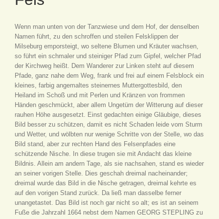
Wenn man unten von der Tanzwiese und dem Hof, der denselben
Namen führt, zu den schroffen und steilen Felsklippen der
Milseburg emporsteigt, wo seltene Blumen und Kräuter wachsen,
so führt ein schmaler und steiniger Pfad zum Gipfel, welcher Pfad
der Kirchweg heißt. Dem Wanderer zur Linken steht auf diesem
Pfade, ganz nahe dem Weg, frank und frei auf einem Felsblock ein
kleines, farbig angemaltes steinernes Muttergottesbild, den
Heiland im Schoß und mit Perlen und Kränzen von frommen
Händen geschmückt, aber allem Ungetüm der Witterung auf dieser
rauhen Höhe ausgesetzt. Einst gedachten einige Gläubige, dieses
Bild besser zu schützen, damit es nicht Schaden leide vom Sturm
und Wetter, und wölbten nur wenige Schritte von der Stelle, wo das
Bild stand, aber zur rechten Hand des Felsenpfades eine
schützende Nische. In diese trugen sie mit Andacht das kleine
Bildnis. Allein am andern Tage, als sie nachsahen, stand es wieder
an seiner vorigen Stelle. Dies geschah dreimal nacheinander;
dreimal wurde das Bild in die Nische getragen, dreimal kehrte es
auf den vorigen Stand zurück. Da ließ man dasselbe ferner
unangetastet. Das Bild ist noch gar nicht so alt; es ist an seinem
Fuße die Jahrzahl 1664 nebst dem Namen GEORG STEPLING zu