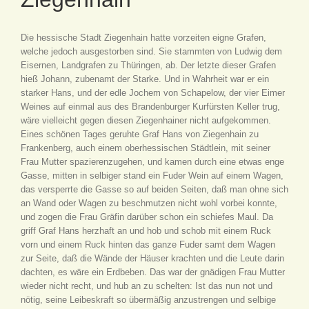
Die hessische Stadt Ziegenhain hatte vorzeiten eigne Grafen,
welche jedoch ausgestorben sind. Sie stammten von Ludwig dem
Eisernen, Landgrafen zu Thüringen, ab. Der letzte dieser Grafen
hieß Johann, zubenamt der Starke. Und in Wahrheit war er ein
starker Hans, und der edle Jochem von Schapelow, der vier Eimer
Weines auf einmal aus des Brandenburger Kurfürsten Keller trug,
wäre vielleicht gegen diesen Ziegenhainer nicht aufgekommen.
Eines schönen Tages geruhte Graf Hans von Ziegenhain zu
Frankenberg, auch einem oberhessischen Städtlein, mit seiner
Frau Mutter spazierenzugehen, und kamen durch eine etwas enge
Gasse, mitten in selbiger stand ein Fuder Wein auf einem Wagen,
das versperrte die Gasse so auf beiden Seiten, daß man ohne sich
an Wand oder Wagen zu beschmutzen nicht wohl vorbei konnte,
und zogen die Frau Gräfin darüber schon ein schiefes Maul. Da
griff Graf Hans herzhaft an und hob und schob mit einem Ruck
vorn und einem Ruck hinten das ganze Fuder samt dem Wagen
zur Seite, daß die Wände der Häuser krachten und die Leute darin
dachten, es wäre ein Erdbeben. Das war der gnädigen Frau Mutter
wieder nicht recht, und hub an zu schelten: Ist das nun not und
nötig, seine Leibeskraft so übermäßig anzustrengen und selbige