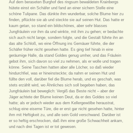
Auf dem beraseten Burghof des ringsum bewaldeten Krainbergs
hütete einst ein Schäfer und fand an einer sichern Stelle eine
schöne Tulipane. Das dünkte ihm wunderbar, solche Blume hier zu
finden, pflückte sie ab und steckte sie auf seinen Hut. Das hatte er
kaum getan, so stand ein bildschönes, aber sehr blasses
Jungfräulein vor ihm da und winkte, mit ihm zu gehen; er bedachte
sich auch nicht lange, sondern folgte, und die Gestalt führte ihn an
das alte Schloß, wo eine Öffnung ins Gemäuer führte, die der
Schäfer früher nicht gesehen hatte. Es ging tief hinab in eine
geräumige Halle, da stand Goldes genug umher, und das Fräulein
gebot ihm, sich davon so viel zu nehmen, als er wolle und tragen
könne. Seine Taschen hatten aber alle Löcher, so daß wieder
hindurchfiel, was er hineinsteckte; da nahm er seinen Hut und
füllte den voll, darüber fiel die Blume herab, und es geschah, was
stets erzählt wird, wo Ähnliches sich soll begeben haben, das
Jungfräulein bat beweglich: Vergiß das Beste nicht – aber der
Jäger achtete der Blume keinen Deut, da er des Goldes so viel
hatte; als er jedoch wieder aus dem Kellergewölbe heraustrat,
schlug eine eiserne Türe, die er erst gar nicht gesehen hatte, hinter
ihm mit Heftigkeit zu, und alle sein Gold verschwand. Darüber ist
er so heftig erschrocken, daß ihm eine große Schwachheit ankam,
und nach drei Tagen ist er tot gewesen.