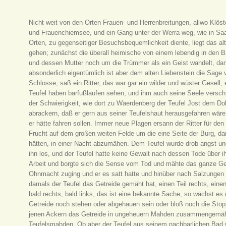
Nicht weit von den Orten Frauen- und Herrenbreitungen, allwo Klös
und Frauenchiemsee, und ein Gang unter der Werra weg, wie in Saal
Orten, zu gegenseitiger Besuchsbequemlichkeit diente, liegt das a
gehen; zunächst die überall heimische von einem lebendig in den
und dessen Mutter noch um die Trümmer als ein Geist wandelt, dan
absonderlich eigentümlich ist aber dem alten Liebenstein die Sage
Schlosse, saß ein Ritter, das war gar ein wilder und wüster Gesell,
Teufel haben barfußlaufen sehen, und ihm auch seine Seele verschr
der Schwierigkeit, wie dort zu Waerdenberg der Teufel Jost dem D
abrackern, daß er gern aus seiner Teufelshaut herausgefahren wäre
er hätte fahren sollen. Immer neue Plagen ersann der Ritter für den
Frucht auf dem großen weiten Felde um die eine Seite der Burg, da
hätten, in einer Nacht abzumähen. Dem Teufel wurde drob angst und 
ihn los, und der Teufel hatte keine Gewalt nach dessen Tode über 
Arbeit und borgte sich die Sense vom Tod und mähte das ganze G
Ohnmacht zuging und er es satt hatte und hinüber nach Salzungen 
damals der Teufel das Getreide gemäht hat, einen Teil rechts, einen 
bald rechts, bald links, das ist eine bekannte Sache, so wächst e
Getreide noch stehen oder abgehauen sein oder bloß noch die Stopp
jenen Ackern das Getreide in ungeheuern Mahden zusammengemäht,
Teufelsmahden. Ob aber der Teufel aus seinem nachbarlichen Bad wi