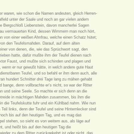
ter waren, wie schon die Namen andeuten, gleich Herren-
feld unter der Saale und noch an gar vielen andern
lte Bergschloß Liebenstein, davon mancherlei Sagen
 Bau vermauerten Kind, dessen Wimmern man noch hört,
n von einer weißen Ahnfrau, welche einen Schatz hütet;
 von den Teufelsmahden. Darauf, auf dem alten
 einer von denen, die, wie das Sprüchwort sagt, den
ieben hatte, dafür mußte ihm der Teufel dienen nach
oktor Faust, und mußte sich schinden und plagen und
, wenn er nur gewußt hätte, in welch andere gute Haut
 dienstbaren Teufel, und so befahl er ihm denn auch, alle
ran hundert Schnitter drei Tage lang zu mähen gehabt
bange, denn vollbrachte er’s nicht, so war der Ritter
ihn und seine Seele. So machte er sich denn an die
etreide in mächtigen Mahden zusammen, bis ihm die
in die Teufelskutte fuhr und ein Kühlbad nahm. Wie nun
Teil links, denn der Teufel und seine Hinternlecker sind
s noch bis auf den heutigen Tag, und es mag das
el stehen, so sieht es von weitem aus, als läge auf
 und heißt bis auf den heutigen Tag die
eder zu dem Ritter zurückgekehrt ist oder nicht, das