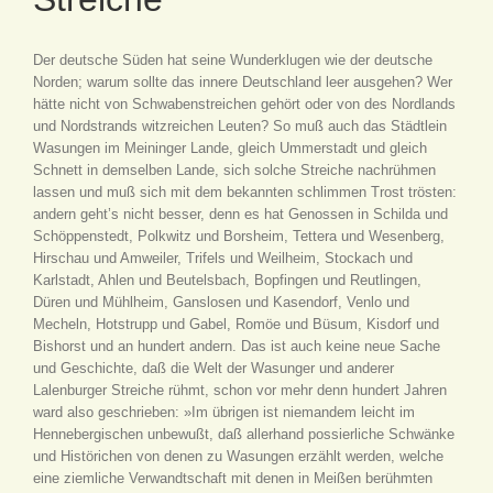
Der deutsche Süden hat seine Wunderklugen wie der deutsche
Norden; warum sollte das innere Deutschland leer ausgehen? Wer
hätte nicht von Schwabenstreichen gehört oder von des Nordlands
und Nordstrands witzreichen Leuten? So muß auch das Städtlein
Wasungen im Meininger Lande, gleich Ummerstadt und gleich
Schnett in demselben Lande, sich solche Streiche nachrühmen
lassen und muß sich mit dem bekannten schlimmen Trost trösten:
andern geht’s nicht besser, denn es hat Genossen in Schilda und
Schöppenstedt, Polkwitz und Borsheim, Tettera und Wesenberg,
Hirschau und Amweiler, Trifels und Weilheim, Stockach und
Karlstadt, Ahlen und Beutelsbach, Bopfingen und Reutlingen,
Düren und Mühlheim, Ganslosen und Kasendorf, Venlo und
Mecheln, Hotstrupp und Gabel, Romöe und Büsum, Kisdorf und
Bishorst und an hundert andern. Das ist auch keine neue Sache
und Geschichte, daß die Welt der Wasunger und anderer
Lalenburger Streiche rühmt, schon vor mehr denn hundert Jahren
ward also geschrieben: »Im übrigen ist niemandem leicht im
Hennebergischen unbewußt, daß allerhand possierliche Schwänke
und Histörichen von denen zu Wasungen erzählt werden, welche
eine ziemliche Verwandtschaft mit denen in Meißen berühmten