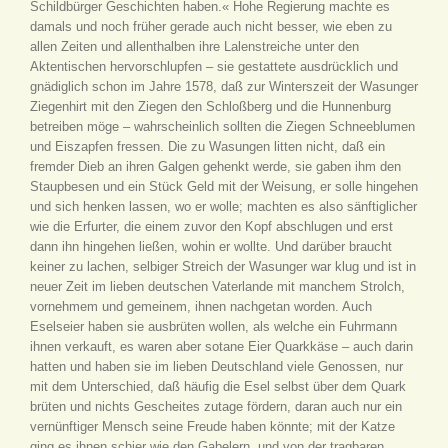
Schildbürger Geschichten haben.« Hohe Regierung machte es
damals und noch früher gerade auch nicht besser, wie eben zu
allen Zeiten und allenthalben ihre Lalenstreiche unter den
Aktentischen hervorschlupfen – sie gestattete ausdrücklich und
gnädiglich schon im Jahre 1578, daß zur Winterszeit der Wasunger
Ziegenhirt mit den Ziegen den Schloßberg und die Hunnenburg
betreiben möge – wahrscheinlich sollten die Ziegen Schneeblumen
und Eiszapfen fressen. Die zu Wasungen litten nicht, daß ein
fremder Dieb an ihren Galgen gehenkt werde, sie gaben ihm den
Staupbesen und ein Stück Geld mit der Weisung, er solle hingehen
und sich henken lassen, wo er wolle; machten es also sänftiglicher
wie die Erfurter, die einem zuvor den Kopf abschlugen und erst
dann ihn hingehen ließen, wohin er wollte. Und darüber braucht
keiner zu lachen, selbiger Streich der Wasunger war klug und ist in
neuer Zeit im lieben deutschen Vaterlande mit manchem Strolch,
vornehmem und gemeinem, ihnen nachgetan worden. Auch
Eselseier haben sie ausbrüten wollen, als welche ein Fuhrmann
ihnen verkauft, es waren aber sotane Eier Quarkkäse – auch darin
hatten und haben sie im lieben Deutschland viele Genossen, nur
mit dem Unterschied, daß häufig die Esel selbst über dem Quark
brüten und nichts Gescheites zutage fördern, daran auch nur ein
vernünftiger Mensch seine Freude haben könnte; mit der Katze
ging es ihnen schier wie den Gabelern, und von der tragbaren