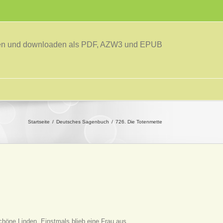
sen und downloaden als PDF, AZW3 und EPUB
Startseite
Deutsches Sagenbuch
726. Die Totenmette
schöne Linden. Einstmals blieb eine Frau aus