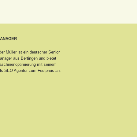
MANAGER
er Müller ist ein deutscher Senior
nager aus Bertingen
und bietet
schinenoptimierung mit seinem
ls SEO Agentur zum Festpreis an.