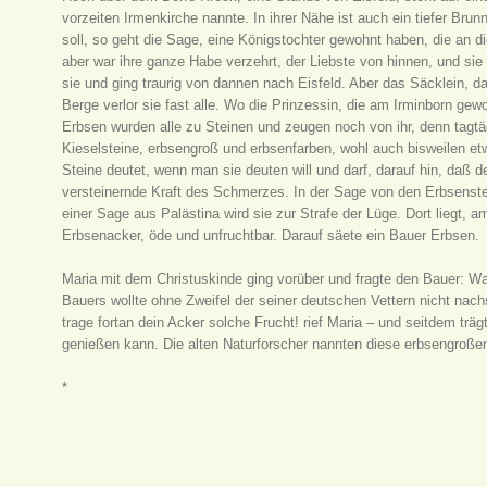
vorzeiten Irmenkirche nannte. In ihrer Nähe ist auch ein tiefer Brun
soll, so geht die Sage, eine Königstochter gewohnt haben, die an di
aber war ihre ganze Habe verzehrt, der Liebste von hinnen, und si
sie und ging traurig von dannen nach Eisfeld. Aber das Säcklein, d
Berge verlor sie fast alle. Wo die Prinzessin, die am Irminborn ge
Erbsen wurden alle zu Steinen und zeugen noch von ihr, denn tagtäg
Kieselsteine, erbsengroß und erbsenfarben, wohl auch bisweilen e
Steine deutet, wenn man sie deuten will und darf, darauf hin, daß d
versteinernde Kraft des Schmerzes. In der Sage von den Erbsenstei
einer Sage aus Palästina wird sie zur Strafe der Lüge. Dort liegt
Erbsenacker, öde und unfruchtbar. Darauf säete ein Bauer Erbsen.
Maria mit dem Christuskinde ging vorüber und fragte den Bauer: W
Bauers wollte ohne Zweifel der seiner deutschen Vettern nicht nach
trage fortan dein Acker solche Frucht! rief Maria – und seitdem trä
genießen kann. Die alten Naturforscher nannten diese erbsengroße
*