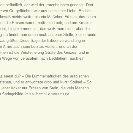
nen befindlich, der wird der Irmenbrunnen genannt. Dort
esen Ort geflüchtet war aus heimlicher Liebe. Endlich
e besaß nichts weiter als ein Mäßchen Erbsen, das nahm
arin die Erbsen waren, hatte ein Loch, und am Krocker
wohnt, hingekommen ist, das weiß man nicht, aber die
lich findet man deren noch an jener Stelle, kleine runde
twas größer. Diese Sage der Erbsenverwandlung in
er Arme auch sein Letztes verliert, und an die
nen ist die Versteinerung Strafe des Geizes, und in
, am Wege von Jerusalem nach Bethlehem, auch ein
as säest du? – Die Lümmelhaftigkeit des arabischen
stehen, und er antwortete grob und kurz: Steine! – So
gt jener Acker nur Erbsen von Stein, die kein Mensch
n Steingebilde
Pisa bethlehemitica
.