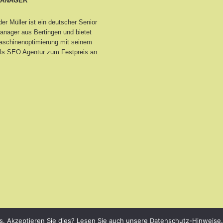
MANAGER
er Müller ist ein deutscher Senior
nager aus Bertingen
und bietet
schinenoptimierung mit seinem
ls SEO Agentur zum Festpreis an.
s. Akzeptieren Sie dies? Lesen Sie auch unsere Datenschutz-Hinweise.