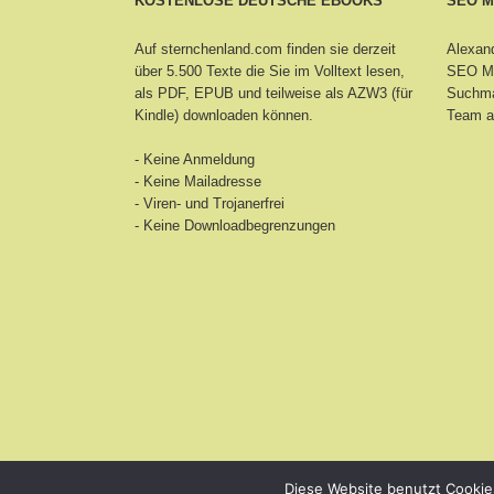
KOSTENLOSE DEUTSCHE EBOOKS
SEO 
Auf sternchenland.com finden sie derzeit
Alexand
über 5.500 Texte die Sie im Volltext lesen,
SEO Ma
als PDF, EPUB und teilweise als AZW3 (für
Suchma
Kindle) downloaden können.
Team a
- Keine Anmeldung
- Keine Mailadresse
- Viren- und Trojanerfrei
- Keine Downloadbegrenzungen
Diese Website benutzt Cookie