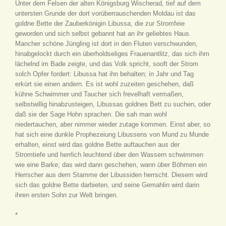
Unter dem Felsen der alten Königsburg Wischerad, tief auf dem
untersten Grunde der dort vorüberrauschenden Moldau ist das
goldne Bette der Zauberkönigin Libussa, die zur Stromfeie
geworden und sich selbst gebannt hat an ihr geliebtes Haus.
Mancher schöne Jüngling ist dort in den Fluten verschwunden,
hinabgelockt durch ein überholdseliges Frauenantlitz, das sich ihm
lächelnd im Bade zeigte, und das Volk spricht, sooft der Strom
solch Opfer fordert: Libussa hat ihn behalten; in Jahr und Tag
erkürt sie einen andern. Es ist wohl zuzeiten geschehen, daß
kühne Schwimmer und Taucher sich frevelhaft vermaßen,
selbstwillig hinabzusteigen, Libussas goldnes Bett zu suchen, oder
daß sie der Sage Hohn sprachen. Die sah man wohl
niedertauchen, aber nimmer wieder zutage kommen. Einst aber, so
hat sich eine dunkle Prophezeiung Libussens von Mund zu Munde
erhalten, einst wird das goldne Bette auftauchen aus der
Stromtiefe und herrlich leuchtend über den Wassern schwimmen
wie eine Barke; das wird dann geschehen, wann über Böhmen ein
Herrscher aus dem Stamme der Libussiden herrscht. Diesem wird
sich das goldne Bette darbieten, und seine Gemahlin wird darin
ihren ersten Sohn zur Welt bringen.
*