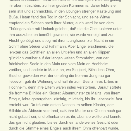
ihr aber mitnichten, zu ihrer großen Kümmernis, daher lebte sie
sehr still und schmucklos, in den Übungen strenger Kasteiung und
Buße. Hetan fand den Tod in der Schlacht, und seine Witwe
empfand ein Sehnen nach ihrer Mutter, auch ward ihr von dem
Thüringervolke mit Undank gelohnt, daß sie die Christuslehre unter
ihm auszubreiten bemüht gewesen, sie wurde verfolgt und zur
Flucht genötigt und stieg mit ihren Jungfrauen zur Nacht in ein
Schiff ohne Steuer und Fährmann. Aber Engel erschienen, die
lenkten das Schifflein an allen Untiefen und an allen Klippen
glücklich vorüber auf der langen weiten Stromfahrt, von der
fränkischen Saale in den Main und vom Main an Hochheim
vorüber, und landete in Mainz an, wo Siegbert, Bilhildens Ohm,
Bischof geworden war, der empfing die fromme Jungfrau gar
liebevoll, gab ihr Wohnung und half ihr zum Besitz ihres Erbes in
Hochheim, denn ihre Eltern waren indes verstorben. Darauf stiftete
die fromme Bilhilde ein Kloster, Altenmünster zu Mainz, von ihrem
Erbgut, lebte gottergeben, züchtig, mildtätig, bis ihr Lebensziel fast
erreicht war. Da träumte dreien Nonnen im selben Kloster, dem
Bilhilde als Äbtissin vorstand, daß ihre Mutter und Oberin noch gar
nicht getauft sei, und offenbarten es ihr, aber sie wollte und konnte
das gar nicht glauben, bis es durch ein anderweites Gesicht oder
durch die Stimme eines Engels auch ihrem Ohm offenbart wurde,