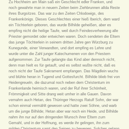
Zu Hochheim am Main saß ein Geschlecht edler Franken, und
noch gewahrte man in neuern Zeiten beim Ziehbrunnen allda Reste
ihres Burgsitzes. Das war zu den Zeiten Chlodowigs, des
Frankenkönigs. Dieses Geschlechtes einer hieß Iberich, dem ward
ein Töchterlein geboren, das wurde Bilhilde geheißen, aber es
empfing nicht die heilige Taufe, weil durch Feindesverheerung alle
Priester gemordet oder entwichen waren. Doch sendeten die Eltern
das junge Töchterlein in seinem dritten Jahre gen Würzburg zu
Kunegunde, einer Verwandten, und dort empfing es Lehre und
wurde unter die Zahl junger Katechumenen von den Priestern
aufgenommen. Zur Taufe gelangte das Kind aber dennoch nicht,
denn man hielt es für getauft, und es selbst wußte nicht, daß es
noch nicht der Taufe Sakrament empfangen. Das Mägdlein wuchs
und blühte heran in Tugend und Gottesfurcht. Bilhilde blieb frei von
Heidengreueln, die dazumal noch neben dem Christentum im
Frankenlande heimisch waren, und der Ruf ihrer Schönheit,
Frömmigkeit und Sitte drang weit umher in alle Gauen. Davon
vernahm auch Hetan, des Thüringer Herzogs Ratulf Sohn, der war
schon einmal vermählt gewesen und hatte zwei Söhne, und warb
um die junge Bilhilde; Hetan aber war noch ein Heide, und Bilhilde
nahm ihn nur auf den dringenden Wunsch ihrer Eltern zum
Gemahl, und in der Hoffnung, es werde ihr gelingen, ihn zum
milden Christentum samt den Seinen zu bewegen. Solches gelang