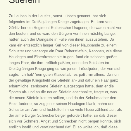
Zu Lauban in der Lausitz, sonst Lübben genannt, hat sich
folgendes im Dreißigjährigen Kriege zugetragen. Es kam von
Görlitz her ein Regiment Butlerischer Dragoner, die waren nicht von
den besten, und es ward den Bürgern vor ihnen mächtig bange,
hatten auch der Drangsale in Fülle von ihnen auszustehen. Da
kam ein entsetzlich langer Kerl von dieser Naubbande zu einem
Schuster und verlangte ein Paar Reiterstiefeln, Kanonen, wie diese
Haudegen und Eisenfresser sie trugen, fand ein schönes großes
langes Paar, die ihm trefflich paßten, denn den Soldaten im
Dreißigjährigen Kriege ging es wie jenem Trödeljuden, der von sich
sagte: Ich hab‘ ’nen guten Klaiderlaib, es paßt mir allens. Da nun
der gewaltige Kriegsheld die Stiefeln an- und dafür ein Paar ganz
erbärmliche, zerrissene Stiefeln ausgezogen hatte, dem er die
Sporen ab- und an die neuen Stiefeln anschnallte, fragte er, was
die neuen Stiefeln kosten sollten, und da der Schuhmacher den
Preis forderte, so zog jener seinen Haudegen blank, nahm den
Schuster am Arm und fuchtelte ihm so viele Hiebe zählend auf, als
der arme Bürger Schreckenberger gefordert hatte, so daß dieser
sich vor Schmerz, Angst und Schrecken nicht bergen konnte, sich
endlich losriß und verwünschend rief: Ei so wollte ich, daß diese