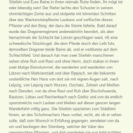
Stiefeln und Eure Beine in ihnen niemals Ruhe finden, Ihr mögt tot
oder lebendig sein! Der Reiter lachte den Schuster in seinem
ohnmächtigen Zorne aus und stolperte mit klirrenden Schritten
über das Wackersteinpflaster Laubans und verfluchte dieses
Pflaster und den Berg, der dazu die Steine lieferte. Bald darauf
wurde das Dragonerregiment anderwärtshin beordert, als aber
hernachmals die Schlacht bei Lützen geschlagen ward, riß eine
schwedische Stückkugel, die dem Pferde durch den Leib fuhr,
demselben Dragoner beide Beine ab, und er verblutete auf dem
Schlachtfeld. Und danach hat man zwei Stiefeln marschieren
sehen ohne Ruh und Rast und ohne Herrn, doch staken in ihnen
zwei blutige Beinstummel, die wanderten und wanderten von
Lützen nach Markranstädt und über Rippach, wo der bekannte
unsterbliche Herr Hans von dort sie mit eignen Augen sah, nach
Leipzig, von Leipzig nach Wurzen, Oschatz, Zehren und Meißen
nach Dresden, von da ohne Rast und Ruh über Bischofswerda,
Bautzen, Löbau und Reichenbach nach Görlitz und von da endlich
spornstreichs nach Lauban und blieben auf dieser ganzen langen
Wanderfahrt völlig ganz. Die Stiefeln spazierten zum Städtlein
hinein, an des Schuhmachers Haus vorbei, recht, als ob er sehen
solle, daß sein Wunsch in Erfüllung gegangen, wendeten von da
um und bestiegen den Steinberg, welcher der Vater des
verwünschten Pflasters, und dort wanderten sie nun bald sichtbar,