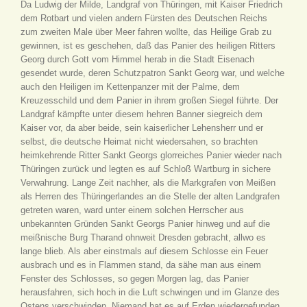
Da Ludwig der Milde, Landgraf von Thüringen, mit Kaiser Friedrich
dem Rotbart und vielen andern Fürsten des Deutschen Reichs
zum zweiten Male über Meer fahren wollte, das Heilige Grab zu
gewinnen, ist es geschehen, daß das Panier des heiligen Ritters
Georg durch Gott vom Himmel herab in die Stadt Eisenach
gesendet wurde, deren Schutzpatron Sankt Georg war, und welche
auch den Heiligen im Kettenpanzer mit der Palme, dem
Kreuzesschild und dem Panier in ihrem großen Siegel führte. Der
Landgraf kämpfte unter diesem hehren Banner siegreich dem
Kaiser vor, da aber beide, sein kaiserlicher Lehensherr und er
selbst, die deutsche Heimat nicht wiedersahen, so brachten
heimkehrende Ritter Sankt Georgs glorreiches Panier wieder nach
Thüringen zurück und legten es auf Schloß Wartburg in sichere
Verwahrung. Lange Zeit nachher, als die Markgrafen von Meißen
als Herren des Thüringerlandes an die Stelle der alten Landgrafen
getreten waren, ward unter einem solchen Herrscher aus
unbekannten Gründen Sankt Georgs Panier hinweg und auf die
meißnische Burg Tharand ohnweit Dresden gebracht, allwo es
lange blieb. Als aber einstmals auf diesem Schlosse ein Feuer
ausbrach und es in Flammen stand, da sähe man aus einem
Fenster des Schlosses, so gegen Morgen lag, das Panier
herausfahren, sich hoch in die Luft schwingen und im Glanze des
Ostens verschwinden. Niemand hat es auf Erden wiedergefunden.