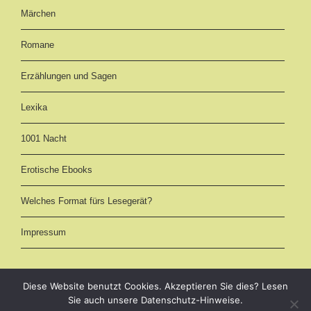
Märchen
Romane
Erzählungen und Sagen
Lexika
1001 Nacht
Erotische Ebooks
Welches Format fürs Lesegerät?
Impressum
Diese Website benutzt Cookies. Akzeptieren Sie dies? Lesen
Sie auch unsere Datenschutz-Hinweise.
eBooks kostenlos downloaden als EPUB, AZW3 (Kindle) und PDF -