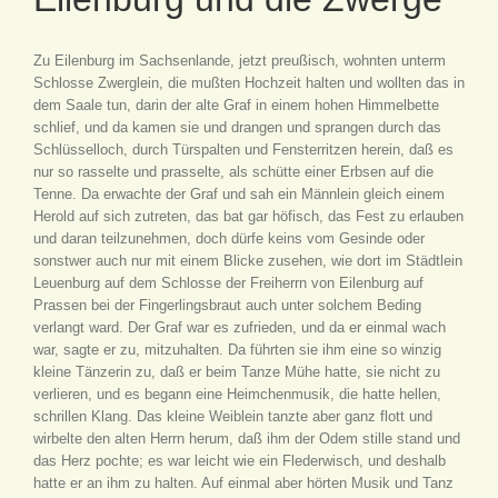
Zu Eilenburg im Sachsenlande, jetzt preußisch, wohnten unterm
Schlosse Zwerglein, die mußten Hochzeit halten und wollten das in
dem Saale tun, darin der alte Graf in einem hohen Himmelbette
schlief, und da kamen sie und drangen und sprangen durch das
Schlüsselloch, durch Türspalten und Fensterritzen herein, daß es
nur so rasselte und prasselte, als schütte einer Erbsen auf die
Tenne. Da erwachte der Graf und sah ein Männlein gleich einem
Herold auf sich zutreten, das bat gar höfisch, das Fest zu erlauben
und daran teilzunehmen, doch dürfe keins vom Gesinde oder
sonstwer auch nur mit einem Blicke zusehen, wie dort im Städtlein
Leuenburg auf dem Schlosse der Freiherrn von Eilenburg auf
Prassen bei der Fingerlingsbraut auch unter solchem Beding
verlangt ward. Der Graf war es zufrieden, und da er einmal wach
war, sagte er zu, mitzuhalten. Da führten sie ihm eine so winzig
kleine Tänzerin zu, daß er beim Tanze Mühe hatte, sie nicht zu
verlieren, und es begann eine Heimchenmusik, die hatte hellen,
schrillen Klang. Das kleine Weiblein tanzte aber ganz flott und
wirbelte den alten Herrn herum, daß ihm der Odem stille stand und
das Herz pochte; es war leicht wie ein Flederwisch, und deshalb
hatte er an ihm zu halten. Auf einmal aber hörten Musik und Tanz