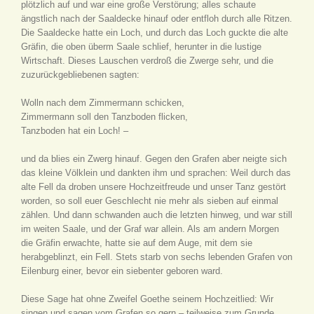
plötzlich auf und war eine große Verstörung; alles schaute
ängstlich nach der Saaldecke hinauf oder entfloh durch alle Ritzen.
Die Saaldecke hatte ein Loch, und durch das Loch guckte die alte
Gräfin, die oben überm Saale schlief, herunter in die lustige
Wirtschaft. Dieses Lauschen verdroß die Zwerge sehr, und die
zuzurückgebliebenen sagten:
Wolln nach dem Zimmermann schicken,
Zimmermann soll den Tanzboden flicken,
Tanzboden hat ein Loch! –
und da blies ein Zwerg hinauf. Gegen den Grafen aber neigte sich
das kleine Völklein und dankten ihm und sprachen: Weil durch das
alte Fell da droben unsere Hochzeitfreude und unser Tanz gestört
worden, so soll euer Geschlecht nie mehr als sieben auf einmal
zählen. Und dann schwanden auch die letzten hinweg, und war still
im weiten Saale, und der Graf war allein. Als am andern Morgen
die Gräfin erwachte, hatte sie auf dem Auge, mit dem sie
herabgeblinzt, ein Fell. Stets starb von sechs lebenden Grafen von
Eilenburg einer, bevor ein siebenter geboren ward.
Diese Sage hat ohne Zweifel Goethe seinem Hochzeitlied: Wir
singen und sagen vom Grafen so gern – teilweise zum Grunde