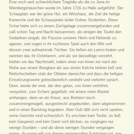
Eine noch weit schrecklichere Tragödie als die zu Jena im
Weinbergshäuschen wurde im Jahre 1716 zu Halle aufgeführt. Der
Schauplatz war der grüne Hut, ein Wirtshaus, die Zeit die heilige
Karwoche und die Schauspieler leider Gottes Studenten. Diese
Schar hatte sich zu einem Zechgelage zusammengefunden und
saß schon Tag und Nacht beisammen, als einigen der Teufel den
Gedanken eingab, die Passion unseres Herrn und Heilands zu
agieren, und zogen in ihr ruchloses Spiel auch den Wirt und
dessen zwei aufwartende Töchter. Sie ließen ein Lamm braten und
nannten das ihr Osterlamm, und als sie dasselbige verzehrt,
hielten sie das Nachtmahl, indem einer von ihnen sie nach der
Reihe aus einem Bierglase als aus einem Kelche trinken ließ und
Rettichscheiben statt der Oblaten darreichte und dazu die heiligen
Einsetzungsworte gotteslästerlich verdreht und verkehrt sprach.
Dann, wurde der eine, der dies getan, von ihnen verhöhnt,
verspottet, zum Scherz gegeißelt, mit einem roten Mantel
umhangen, dann an ein Kreuz, aus Brettern rasch
zusammengenagelt, ausgestreckt angebunden, dann abgenommen
und in einen Backtrog begraben. Aber Gott läßt sich nicht spotten,
seine Gerichte sind schrecklich. Es erschien kein Teufel, es ließ
kein Gespenst und kein Geist sich blicken, es vergingen nur
wenige Stunden – und als diese wenigen Stunden vergangen
waren, da waren eilf von diesen jammervollen Schächern tot, war