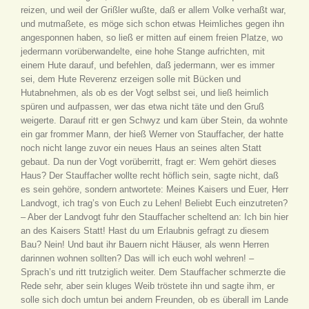
reizen, und weil der Grißler wußte, daß er allem Volke verhaßt war,
und mutmaßete, es möge sich schon etwas Heimliches gegen ihn
angesponnen haben, so ließ er mitten auf einem freien Platze, wo
jedermann vorüberwandelte, eine hohe Stange aufrichten, mit
einem Hute darauf, und befehlen, daß jedermann, wer es immer
sei, dem Hute Reverenz erzeigen solle mit Bücken und
Hutabnehmen, als ob es der Vogt selbst sei, und ließ heimlich
spüren und aufpassen, wer das etwa nicht täte und den Gruß
weigerte. Darauf ritt er gen Schwyz und kam über Stein, da wohnte
ein gar frommer Mann, der hieß Werner von Stauffacher, der hatte
noch nicht lange zuvor ein neues Haus an seines alten Statt
gebaut. Da nun der Vogt vorüberritt, fragt er: Wem gehört dieses
Haus? Der Stauffacher wollte recht höflich sein, sagte nicht, daß
es sein gehöre, sondern antwortete: Meines Kaisers und Euer, Herr
Landvogt, ich trag’s von Euch zu Lehen! Beliebt Euch einzutreten?
– Aber der Landvogt fuhr den Stauffacher scheltend an: Ich bin hier
an des Kaisers Statt! Hast du um Erlaubnis gefragt zu diesem
Bau? Nein! Und baut ihr Bauern nicht Häuser, als wenn Herren
darinnen wohnen sollten? Das will ich euch wohl wehren! –
Sprach’s und ritt trutziglich weiter. Dem Stauffacher schmerzte die
Rede sehr, aber sein kluges Weib tröstete ihn und sagte ihm, er
solle sich doch umtun bei andern Freunden, ob es überall im Lande