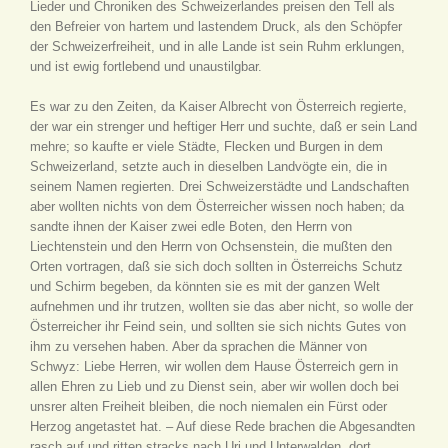
Lieder und Chroniken des Schweizerlandes preisen den Tell als
den Befreier von hartem und lastendem Druck, als den Schöpfer
der Schweizerfreiheit, und in alle Lande ist sein Ruhm erklungen,
und ist ewig fortlebend und unaustilgbar.
Es war zu den Zeiten, da Kaiser Albrecht von Österreich regierte,
der war ein strenger und heftiger Herr und suchte, daß er sein Land
mehre; so kaufte er viele Städte, Flecken und Burgen in dem
Schweizerland, setzte auch in dieselben Landvögte ein, die in
seinem Namen regierten. Drei Schweizerstädte und Landschaften
aber wollten nichts von dem Österreicher wissen noch haben; da
sandte ihnen der Kaiser zwei edle Boten, den Herrn von
Liechtenstein und den Herrn von Ochsenstein, die mußten den
Orten vortragen, daß sie sich doch sollten in Österreichs Schutz
und Schirm begeben, da könnten sie es mit der ganzen Welt
aufnehmen und ihr trutzen, wollten sie das aber nicht, so wolle der
Österreicher ihr Feind sein, und sollten sie sich nichts Gutes von
ihm zu versehen haben. Aber da sprachen die Männer von
Schwyz: Liebe Herren, wir wollen dem Hause Österreich gern in
allen Ehren zu Lieb und zu Dienst sein, aber wir wollen doch bei
unsrer alten Freiheit bleiben, die noch niemalen ein Fürst oder
Herzog angetastet hat. – Auf diese Rede brachen die Abgesandten
rasch auf und ritten stracks nach Uri und Unterwalden, dort,