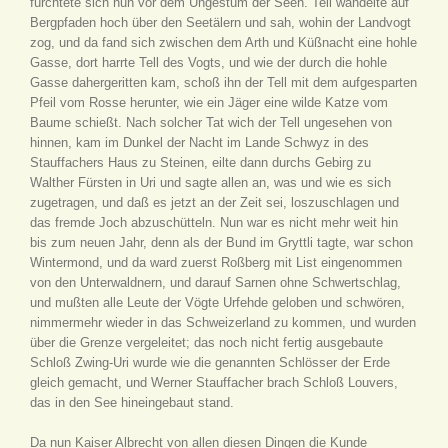
fürchtete sich nun vor dem Ungestüm der Seen. Tell wandelte auf
Bergpfaden hoch über den Seetälern und sah, wohin der Landvogt
zog, und da fand sich zwischen dem Arth und Küßnacht eine hohle
Gasse, dort harrte Tell des Vogts, und wie der durch die hohle
Gasse dahergeritten kam, schoß ihn der Tell mit dem aufgesparten
Pfeil vom Rosse herunter, wie ein Jäger eine wilde Katze vom
Baume schießt. Nach solcher Tat wich der Tell ungesehen von
hinnen, kam im Dunkel der Nacht im Lande Schwyz in des
Stauffachers Haus zu Steinen, eilte dann durchs Gebirg zu
Walther Fürsten in Uri und sagte allen an, was und wie es sich
zugetragen, und daß es jetzt an der Zeit sei, loszuschlagen und
das fremde Joch abzuschütteln. Nun war es nicht mehr weit hin
bis zum neuen Jahr, denn als der Bund im Gryttli tagte, war schon
Wintermond, und da ward zuerst Roßberg mit List eingenommen
von den Unterwaldnern, und darauf Sarnen ohne Schwertschlag,
und mußten alle Leute der Vögte Urfehde geloben und schwören,
nimmermehr wieder in das Schweizerland zu kommen, und wurden
über die Grenze vergeleitet; das noch nicht fertig ausgebaute
Schloß Zwing-Uri wurde wie die genannten Schlösser der Erde
gleich gemacht, und Werner Stauffacher brach Schloß Louvers,
das in den See hineingebaut stand.
Da nun Kaiser Albrecht von allen diesen Dingen die Kunde