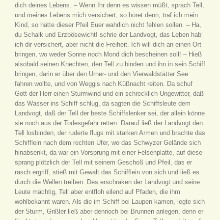
dich deines Lebens. – Wenn Ihr denn es wissen müßt, sprach Tell,
und meines Lebens mich versichert, so höret denn, traf ich mein
Kind, so hätte dieser Pfeil Euer wahrlich nicht fehlen sollen. – Ha,
du Schalk und Erzbösewicht! schrie der Landvogt, das Leben hab‘
ich dir versichert, aber nicht die Freiheit. Ich will dich an einen Ort
bringen, wo weder Sonne noch Mond dich bescheinen soll! – Hieß
alsobald seinen Knechten, den Tell zu binden und ihn in sein Schiff
bringen, darin er über den Urner- und den Vierwaldstätter See
fahren wollte, und von Weggis nach Küßnacht reiten. Da schuf
Gott der Herr einen Sturmwind und ein schrecklich Ungewitter, daß
das Wasser ins Schiff schlug, da sagten die Schiffsleute dem
Landvogt, daß der Tell der beste Schiffslenker sei, der allein könne
sie noch aus der Todesgefahr retten. Darauf ließ der Landvogt den
Tell losbinden, der ruderte flugs mit starken Armen und brachte das
Schifflein nach dem rechten Ufer, wo das Schwyzer Gelände sich
hinabsenkt, da war ein Vorsprung mit einer Felsenplatte, auf diese
sprang plötzlich der Tell mit seinem Geschoß und Pfeil, das er
rasch ergriff, stieß mit Gewalt das Schifflein von sich und ließ es
durch die Wellen treiben. Des erschraken der Landvogt und seine
Leute mächtig, Tell aber entfloh eilend auf Pfaden, die ihm
wohlbekannt waren. Als die im Schiff bei Laupen kamen, legte sich
der Sturm, Grißler ließ aber dennoch bei Brunnen anlegen, denn er