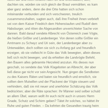
dachten sie, würden sie sich gleich der Braut vermählen; es kam
aber ganz anders, denn die drei Orte hatten sich schon
miteinander verbunden und sich verschworen, treulich
zusammenzuhalten, sagten auch, daß ihre Freiheit ihnen verbrieft
sei von dem Kaiser Friedrich dem Hohenstaufen und Rudolf dem
Habsburger, und ritten die Abgesandten unverrichteter Sache von
dannen. Bald darauf sendete Albrecht von Österreich zwei Vögte,
die hießen Grißler und Landenberger. Von denen sollte Grißler ein
Amtmann zu Schwyz und Uri sein, der Landenberger aber zu
Unterwalden, doch sollten sie sich zu Anfang gut und freundlich
erzeigen, ob sie vielleicht in Güte das Volk bewegten, allein dieses
ließ sich nicht bewegen, und da erhielten die Landvögte Befehl,
den Bauern alles gebrannte Herzeleid anzutun. Als dieses nun
geschah, so sendete das Volk Klageboten an Albrecht, der aber
ließ diese gar nicht vor sein Angesicht. Nun gingen die Sendboten
zu des Kaisers Räten und baten sie freundlich und ernstlich, sie
sollten dem Mutwillen und der Plackerei der Vögte steuern und
verhindern, daß sie mit neuer und unerhörter Schätzung das Volk
bedrückten; aber die Räte sprachen: Ihr Männer seid selber schuld
an allem Übel, warum wollt ihr euch nicht auch in unsers Herrn
Gnade, Schutz und Schirm geben? Tätet ihr solches, so hättet ihr
Ruhe und guten Frieden. – Da kehrten die Gesandten traurig heim