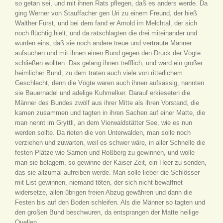
so getan sei, und mit ihnen Rats pflegen, daß es anders werde. Da
ging Werner von Stauffacher gen Uri zu einem Freund, der hieß
Walther Fürst, und bei dem fand er Arnold im Melchtal, der sich
noch flüchtig hielt, und da ratschlagten die drei miteinander und
wurden eins, daß sie noch andere treue und vertraute Männer
aufsuchen und mit ihnen einen Bund gegen den Druck der Vögte
schließen wollten. Das gelang ihnen trefflich, und ward ein großer
heimlicher Bund, zu dem traten auch viele von ritterlichem
Geschlecht, denn die Vögte waren auch ihnen aufsässig, nannten
sie Bauernadel und adelige Kuhmelker. Darauf erkieseten die
Männer des Bundes zwölf aus ihrer Mitte als ihren Vorstand, die
kamen zusammen und tagten in ihren Sachen auf einer Matte, die
man nennt im Gryttli, an dem Vierwaldstätter See, wie es nun
werden sollte. Da rieten die von Unterwalden, man solle noch
verziehen und zuwarten, weil es schwer wäre, in aller Schnelle die
festen Plätze wie Sarnen und Roßberg zu gewinnen, und wolle
man sie belagern, so gewinne der Kaiser Zeit, ein Heer zu senden,
das sie allzumal aufreiben werde. Man solle lieber die Schlösser
mit List gewinnen, niemand töten, der sich nicht bewaffnet
widersetze, allen übrigen freien Abzug gewähren und dann die
Festen bis auf den Boden schleifen. Als die Männer so tagten und
den großen Bund beschwuren, da entsprangen der Matte heilige
Quellen.