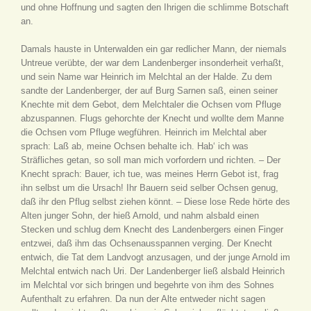
und ohne Hoffnung und sagten den Ihrigen die schlimme Botschaft
an.
Damals hauste in Unterwalden ein gar redlicher Mann, der niemals
Untreue verübte, der war dem Landenberger insonderheit verhaßt,
und sein Name war Heinrich im Melchtal an der Halde. Zu dem
sandte der Landenberger, der auf Burg Sarnen saß, einen seiner
Knechte mit dem Gebot, dem Melchtaler die Ochsen vom Pfluge
abzuspannen. Flugs gehorchte der Knecht und wollte dem Manne
die Ochsen vom Pfluge wegführen. Heinrich im Melchtal aber
sprach: Laß ab, meine Ochsen behalte ich. Hab‘ ich was
Sträfliches getan, so soll man mich vorfordern und richten. – Der
Knecht sprach: Bauer, ich tue, was meines Herrn Gebot ist, frag
ihn selbst um die Ursach! Ihr Bauern seid selber Ochsen genug,
daß ihr den Pflug selbst ziehen könnt. – Diese lose Rede hörte des
Alten junger Sohn, der hieß Arnold, und nahm alsbald einen
Stecken und schlug dem Knecht des Landenbergers einen Finger
entzwei, daß ihm das Ochsenausspannen verging. Der Knecht
entwich, die Tat dem Landvogt anzusagen, und der junge Arnold im
Melchtal entwich nach Uri. Der Landenberger ließ alsbald Heinrich
im Melchtal vor sich bringen und begehrte von ihm des Sohnes
Aufenthalt zu erfahren. Da nun der Alte entweder nicht sagen