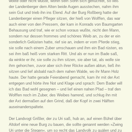
wollte oder nicht wußte, wohin sein Sohn sich geflüchtet, so ließ
der Landenberger dem Alten beide Augen ausstechen, nahm ihm
sein Gut und trieb ihn ins Elend. Auf der Burg Roßberg hatte der
Landenberger einen Pfleger sitzen, der hieß von Wolffen, das war
auch einer von den Pressern, der kam in Konrads von Baumgarten
Behausung und traf, wie er schon voraus wußte, nicht den Mann,
sondern nur dessen frommes und schönes Weib an, zu der er ein
sonderlich Gelüsten hatte, rief sie an, indem er vom Pferde stieg,
sie solle nach einem Zuber umschauen und ihm ein Bad rüsten, es
sei ihm baß heiß vom starken Ritt. Und als er nun im Bade saß,
da winkte er ihr, sie solle zu ihm sitzen, sie aber tat, als wolle sie
ihm gehorchen, zuvor aber sich ihrer Röcke außen abtun, ließ ihn
sitzen und lief alsbald nach dem nahen Walde, wo ihr Mann Holz
haute. Der hatte gerade Feierabend gemacht, kam ihr mit der Axt
entgegen und hörte ihre Not und Klage und sprach: Dem Bader will
ich das Bad wohl gesegnen – und lief einen nahen Pfad – traf den
Wolffen noch im Zuber, des Weibes harrend, und schlug ihn mit
der Axt dermaßen auf den Grind, daß der Kopf in zwei Hälften
auseinanderspaltete.
Der Landvogt Grißler, der zu Uri saß, hub an, auf einen Bühel über
Altdorf eine neue Burg zu bauen, die sollte genannt werden »Zwing
Uri unter die Stegen«, um so recht das Landvolk zu quälen und zu