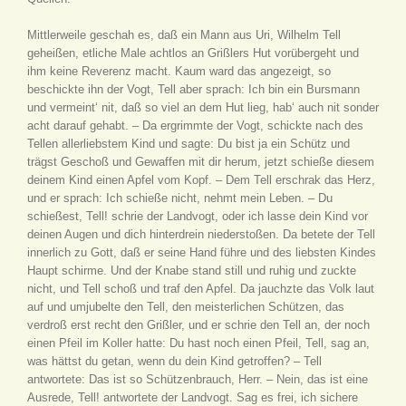
Mittlerweile geschah es, daß ein Mann aus Uri, Wilhelm Tell
geheißen, etliche Male achtlos an Grißlers Hut vorübergeht und
ihm keine Reverenz macht. Kaum ward das angezeigt, so
beschickte ihn der Vogt, Tell aber sprach: Ich bin ein Bursmann
und vermeint‘ nit, daß so viel an dem Hut lieg, hab‘ auch nit sonder
acht darauf gehabt. – Da ergrimmte der Vogt, schickte nach des
Tellen allerliebstem Kind und sagte: Du bist ja ein Schütz und
trägst Geschoß und Gewaffen mit dir herum, jetzt schieße diesem
deinem Kind einen Apfel vom Kopf. – Dem Tell erschrak das Herz,
und er sprach: Ich schieße nicht, nehmt mein Leben. – Du
schießest, Tell! schrie der Landvogt, oder ich lasse dein Kind vor
deinen Augen und dich hinterdrein niederstoßen. Da betete der Tell
innerlich zu Gott, daß er seine Hand führe und des liebsten Kindes
Haupt schirme. Und der Knabe stand still und ruhig und zuckte
nicht, und Tell schoß und traf den Apfel. Da jauchzte das Volk laut
auf und umjubelte den Tell, den meisterlichen Schützen, das
verdroß erst recht den Grißler, und er schrie den Tell an, der noch
einen Pfeil im Koller hatte: Du hast noch einen Pfeil, Tell, sag an,
was hättst du getan, wenn du dein Kind getroffen? – Tell
antwortete: Das ist so Schützenbrauch, Herr. – Nein, das ist eine
Ausrede, Tell! antwortete der Landvogt. Sag es frei, ich sichere