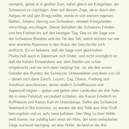
vernahm, geriet er in großen Zorn, nahm gleich ein Kriegsheer, die
Schweizer zu züchtigen. Aber auf diesem Zuge, da er durch den
Aargau ritt und gen Brugg wollte, wurde er von seinem eigenen
Neffen, Johann, Herzog von Schwaben, ohnweit Königsfelden
meuchlings erschlagen. Darum behielten die Schweizer Frieden
und ihre Freiheit bis auf den heutigen Tag. Das ist die Sage von
der Schweizer Bündnis und der Tat des Tell, welch letztere nur wie
eine einzelne Alpenrose in den Kranz der Geschichte sich
einflocht. Es ist bekannt, daß die Sage vom glückhaften
Pfeilschuß auch in Dänemark sich findet, und nicht unmöglich ist,
daß die frühern Einwanderer aus dem Norden sie schon
mitgebracht und sie sich dann verjüngt hat. Ja, die drei ersten
Gründer des Bundes der Schwyzer, Unterwaldner und derer von Uri
– denen sich dann Zürich, Luzern, Zug, Glarus, Freiburg und
Solothurn anschlossen, denen endlich Schaffhausen und
Appenzell folgten – galten und gelten dem Landvolke als drei Telle,
die in einer Felskluft verzaubert schlafen, wie Kaiser Friedrich im
Kyffhäuser und Kaiser Karl im Untersberge. Sollte das Schweizer
Vaterland in Not kommen, so werden die drei Telle aus ihrer Gruft
hervorgehen und es aufs neue befreien. Den Weg zu ihrer Höhle
weiß keiner, nur zufällig kam einst ein Hirte, der einer verlaufenen
Ziege suchend nachging, an eine Höhle, da fand er die drei