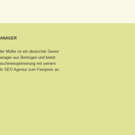
MANAGER
er Müller ist ein deutscher Senior
nager aus Bertingen
und bietet
schinenoptimierung mit seinem
ls SEO Agentur zum Festpreis an.