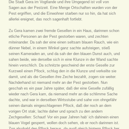
Die Stadt Gera im Vogtlande und ihre Umgegend ist voll von
Sagen aus der Pestzeit. Eine Menge Ortschaften wurden von der
Pest ergriffen, und die Einwohner starben nur so hin, da hat sich
allerlei ereignet, das noch sagenhaft fortlebt.
Zu Gera kamen zwei fremde Gesellen in ein Haus, darinnen schon
etliche Personen an der Pest gestorben waren, und zechten
miteinander. Da sah der eine einen seltsam blauen Rauch, wie ein
dünner Nebel, in einem Winkel ganz sachte aufsteigen, stieß
seinen Kameraden an, und da sah der den blauen Dunst auch, und
sahen beide, wie derselbe sich in eine Klunze in der Wand sachte
hinein verschlich. Da schnitzte geschwind der erste Geselle zur
Kurzweil einen Pflock, schlug den in die Klunze und verkeilte sie
damit, und als die Gesellen ihre Zeche bezahlt, zogen sie weiter.
Nachderhand ist niemand mehr an der Pest gestorben. Nun
geschah es ein paar Jahre später, daß der eine Geselle zufällig
wieder nach Gera kam, da niemand mehr an die schlimme Sache
dachte, und war in derselben Wirtsstube und sahe von ohngefähr
seinen damals eingeschlagenen Pflock, daß der noch an dem
vorigen Ort stak; lachte daher und sprach zu den andern
Zechgesellen: Schaut! Vor ein paar Jahren hab‘ ich dahinein einen
blauen Vogel gesperrt, wollen doch sehen, ob er noch darinnen ist.
Zog alsobald den Pflock heraus, da quoll gleich hinterm Pflock her