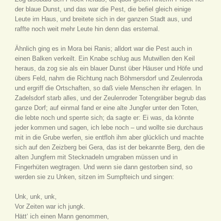
der blaue Dunst, und das war die Pest, die befiel gleich einige
Leute im Haus, und breitete sich in der ganzen Stadt aus, und
raffte noch weit mehr Leute hin denn das erstemal.
Ähnlich ging es in Mora bei Ranis; alldort war die Pest auch in
einen Balken verkeilt. Ein Knabe schlug aus Mutwillen den Keil
heraus, da zog sie als ein blauer Dunst über Häuser und Höfe und
übers Feld, nahm die Richtung nach Böhmersdorf und Zeulenroda
und ergriff die Ortschaften, so daß viele Menschen ihr erlagen. In
Zadelsdorf starb alles, und der Zeulenroder Totengräber begrub das
ganze Dorf; auf einmal fand er eine alte Jungfer unter den Toten,
die lebte noch und sperrte sich; da sagte er: Ei was, da könnte
jeder kommen und sagen, ich lebe noch – und wollte sie durchaus
mit in die Grube werfen, sie entfloh ihm aber glücklich und machte
sich auf den Zeizberg bei Gera, das ist der bekannte Berg, den die
alten Jungfern mit Stecknadeln umgraben müssen und in
Fingerhüten wegtragen. Und wenn sie dann gestorben sind, so
werden sie zu Unken, sitzen im Sumpfteich und singen:
Unk, unk, unk,
Vor Zeiten war ich jungk.
Hätt‘ ich einen Mann genommen,