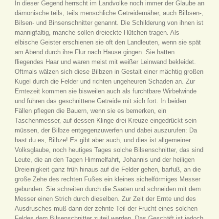
In dieser Gegend herrscht im Landvolke noch immer der Glaube an
dämonische teils, teils menschliche Getreidemäher, auch Bilbsen-,
Bilsen- und Binsenschnitter genannt. Die Schilderung von ihnen ist
mannigfaltig, manche sollen dreieckte Hütchen tragen. Als
elbische Geister erschienen sie oft den Landleuten, wenn sie spät
am Abend durch ihre Flur nach Hause gingen. Sie hatten
fliegendes Haar und waren meist mit weißer Leinwand bekleidet.
Oftmals wälzen sich diese Bilbzen in Gestalt einer mächtig großen
Kugel durch die Felder und richten ungeheuren Schaden an. Zur
Erntezeit kommen sie bisweilen auch als furchtbare Wirbelwinde
und führen das geschnittene Getreide mit sich fort. In beiden
Fällen pflegen die Bauern, wenn sie es bemerken, ein
Taschenmesser, auf dessen Klinge drei Kreuze eingedrückt sein
müssen, der Bilbze entgegenzuwerfen und dabei auszurufen: Da
hast du es, Bilbze! Es gibt aber auch, und dies ist allgemeiner
Volksglaube, noch heutiges Tages solche Bilsenschnitter, das sind
Leute, die an den Tagen Himmelfahrt, Johannis und der heiligen
Dreieinigkeit ganz früh hinaus auf die Felder gehen, barfuß, an die
große Zehe des rechten Fußes ein kleines sichelförmiges Messer
gebunden. Sie schreiten durch die Saaten und schneiden mit dem
Messer einen Strich durch dieselben. Zur Zeit der Ernte und des
Ausdrusches muß dann der zehnte Teil der Frucht eines solchen
Feldes dem Bilsenschnitter zuteil werden. Das Geschäft ist jedoch