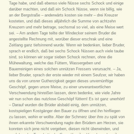
Tage habe, und daß ebenso viele Nüsse sechs Schock und einige
darüber machten, und daß ein Schock Nüsse, wenn sie billig, wie
an der Bergstraße – anderwärts kosten sie mehr – drei Kreuzer
kosteten, und daß dieses alljährlich die Summe von achtzehn
Kreuzern und mehr betrage, sechsmal so viel, als eine Meise wert
sei. – Am andern Tage teilte der Windecker seinem Bruder die
angestellte Rechnung mit, worüber dieser erschrak und eine
Zeitlang ganz tiefsinnend wurde. Wenn wir bedenken, lieber Bruder,
sprach er endlich, daß bei sechs Schock Nüssen auch viele taube
sind, so können wir sogar sieben Schock rechnen, ohne die
Mühewaltung, welche das Füttern, Wassergeben und
Bauerreinigen eines solchen unnützen Fressers verursacht. – Ja,
lieber Bruder, sprach der erste wieder mit einem Seufzer, wir haben
uns da von unsrer Gutherzigkeit gegen dieses unvernünftige
Geschöpf, gegen unsre Meise, zu einer unverantwortlichen
Verschwendung hinreißen lassen, denn bedenke, wie viele Jahre
wir nun schon das nutzlose Geschöpf füttern! Es ist ganz unerhört!
– Darauf wurden die Brüder alsbald einig, dem unnützen,
kostspieligen Kostgänger den Bauer zu öffnen und ihn hinfliegen
zu lassen, wohin er wollte. Aber der Schmerz über ihre zu spät von
ihnen erkannte Verschwendung nagte den Brüdern am Herzen, sie
konnten sich jene nicht vergeben, diesen nicht überwinden, und