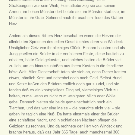
Straßburgerin war sein Weib, Heimatliebe zog sie aus seinen
Armen, im hohen Münster dort betete sie, im Münster starb sie, im
Münster ist ihr Grab. Sehnend nach ihr brach im Tode des Gatten
Herz.
Anders als dieses Ritters Herz beschaffen waren die Herzen der
allerletzten Sprossen des edlen Geschlechtes derer von Windeck.
Unsäglicher Geiz war ihr alleiniges Glück. Einsam hausten und als
Junggesellen die Brüder in der verfallenen Feste; diese baulich zu
erhalten, hätte Geld gekostet, und solches hatten die Brüder viel
zu lieb, um es hinauszustoßen aus ihrem Kasten in die feindliche
böse Welt. Aller Dienerschaft taten sie sich ab, denn Diener kosten
etwas, nämlich Kost und nebenbei doch noch Geld. Selbst Hund
und Katze fraßen den Brüdern endlich doch gar zu viel, und sie
fanden daß es ein kostspieliges Ding sei, vierbeiniges Vieh zu
halten, zumal wenn es nicht zum wenigsten Milch oder Wolle
gebe. Dennoch hielten sie beide gemeinschaftlich noch ein
Tierchen, und das war eine Meise – die brauchte nicht viel – sie
gaben ihr täglich eine Nuß. Da hatte einstmals einer der Brüder
eine schlaflose Nacht, und in schlaflosen Nächten pflegen die
Geizigen zu rechnen. Und da rechnete der Herr von Windeck und
brachte heraus, daß das Jahr 365 Tage, auch manchesmal 366