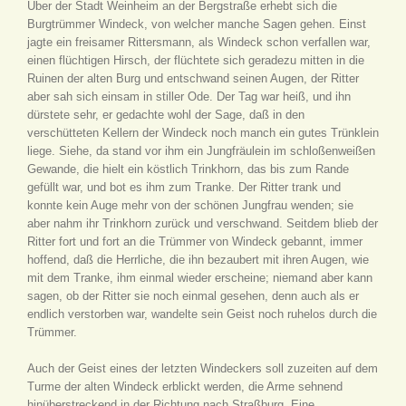
Über der Stadt Weinheim an der Bergstraße erhebt sich die
Burgtrümmer Windeck, von welcher manche Sagen gehen. Einst
jagte ein freisamer Rittersmann, als Windeck schon verfallen war,
einen flüchtigen Hirsch, der flüchtete sich geradezu mitten in die
Ruinen der alten Burg und entschwand seinen Augen, der Ritter
aber sah sich einsam in stiller Ode. Der Tag war heiß, und ihn
dürstete sehr, er gedachte wohl der Sage, daß in den
verschütteten Kellern der Windeck noch manch ein gutes Trünklein
liege. Siehe, da stand vor ihm ein Jungfräulein im schloßenweißen
Gewande, die hielt ein köstlich Trinkhorn, das bis zum Rande
gefüllt war, und bot es ihm zum Tranke. Der Ritter trank und
konnte kein Auge mehr von der schönen Jungfrau wenden; sie
aber nahm ihr Trinkhorn zurück und verschwand. Seitdem blieb der
Ritter fort und fort an die Trümmer von Windeck gebannt, immer
hoffend, daß die Herrliche, die ihn bezaubert mit ihren Augen, wie
mit dem Tranke, ihm einmal wieder erscheine; niemand aber kann
sagen, ob der Ritter sie noch einmal gesehen, denn auch als er
endlich verstorben war, wandelte sein Geist noch ruhelos durch die
Trümmer.
Auch der Geist eines der letzten Windeckers soll zuzeiten auf dem
Turme der alten Windeck erblickt werden, die Arme sehnend
hinüberstreckend in der Richtung nach Straßburg. Eine