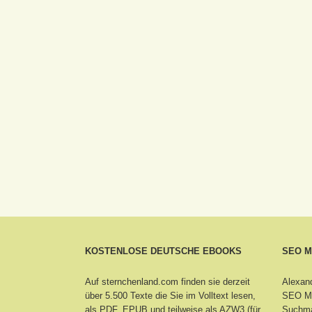
KOSTENLOSE DEUTSCHE EBOOKS
SEO 
Auf sternchenland.com finden sie derzeit
Alexand
über 5.500 Texte die Sie im Volltext lesen,
SEO Ma
als PDF, EPUB und teilweise als AZW3 (für
Suchma