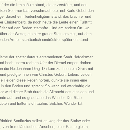
f der die Irminsäule stand, die er zerstörte, und den
ißen Sommer fast verschmachtete, rief Karls Gebet den
ge, darauf ein Heidenheiligtum stand, das brach er und
der Christenberg, da noch heute die Leute einen Fußtritt
n Eifer auf den Boden stampfte. Und am andern Ort, wo
über der Weser, ein alter grauer Stein gezeigt, auf dem
enden Armes sichtbarlich eindrückte; später entstand
Name der später daraus entstandenen Stadt Hofgeismar
swand hoch überm rechten Ufer der Diemel empor; droben
ten die Heiden ihren Ding. Da kam zu ihnen ein Greis mit
n und predigte ihnen von Christus Geburt, Leben, Leiden
e Heiden diese Reden hörten, dünkte sie ihnen eine
b in den Boden und sprach: So wahr und wahrhaftig die
hr wird dieser Stab durch die Allmacht des einzigen und
Hände auf, und es geschahe das Wunder. Der Stab
aubten und ließen sich taufen. Solches Wunder tat
infried-Bonifazius selbst es war, der das Stabwunder
m, von fremdländischem Ansehen, einer Palme gleich,