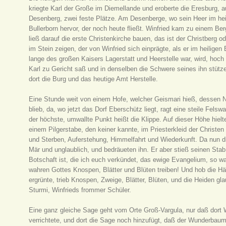
kriegte Karl der Große im Diemellande und eroberte die Eresburg, au
Desenberg, zwei feste Plätze. Am Desenberge, wo sein Heer im he
Bullerborn hervor, der noch heute fließt. Winfried kam zu einem Ber
ließ darauf die erste Christenkirche bauen, das ist der Christberg o
im Stein zeigen, der von Winfried sich einprägte, als er im heilige
lange des großen Kaisers Lagerstatt und Heerstelle war, wird, hoch 
Karl zu Gericht saß und in denselben die Schwere seines ihn stütz
dort die Burg und das heutige Amt Herstelle.
Eine Stunde weit von einem Hofe, welcher Geismari hieß, dessen 
blieb, da, wo jetzt das Dorf Eberschütz liegt, ragt eine steile Fel
der höchste, umwallte Punkt heißt die Klippe. Auf dieser Höhe hiel
einem Pilgerstabe, den keiner kannte, im Priesterkleid der Christe
und Sterben, Auferstehung, Himmelfahrt und Wiederkunft. Da nun di
Mär und unglaublich, und bedräueten ihn. Er aber stieß seinen Sta
Botschaft ist, die ich euch verkündet, das ewige Evangelium, so wa
wahren Gottes Knospen, Blätter und Blüten treiben! Und hob die 
ergrünte, trieb Knospen, Zweige, Blätter, Blüten, und die Heiden gl
Sturmi, Winfrieds frommer Schüler.
Eine ganz gleiche Sage geht vom Orte Groß-Vargula, nur daß dort W
verrichtete, und dort die Sage noch hinzufügt, daß der Wunderbau