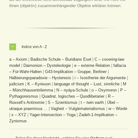
ihnen (objektiv) zusammenhängender Objekte erklären können.
Indice von A - Z
a – Axiom
|
Badische Schule – Buridians Esel
|
C – covering-law
model
|
Daimonion – Dysteleologie
|
e – externe Relation
|
fallacia
– Für-Wahr-Halten
|
G43-Implikation – Gruppe, Berliner
|
Halbierungsparadoxie – Hysteresis
|
i – Isosthenie der Argumente
|
judicium
|
K – Kyrieuon
|
language of thought – Lust, sinnliche
|
M
– Münchhausentrilemma
|
N – nyāya-Schule
|
o – Oxymoron
|
P –
Pythagoreismus
|
Quadrat, logisches – Quodlibetarier
|
R –
Russell’s Antinomie
|
S – Szientismus
|
t – twin earth
|
Übel –
utraque praemissa …
|
Vagheit – Vulgärmaterialismus
|
w – Würde
|
x – XYZ
|
Yager-Intersection – Yoga
|
Zadeh-1-Implikation –
Zynismus