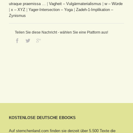
utraque praemissa …
|
Vagheit – Vulgärmaterialismus
|
w – Würde
|
x – XYZ
|
Yager-Intersection – Yoga
|
Zadeh-1-Implikation –
Zynismus
Teilen Sie diese Nachricht - wählen Sie eine Platform aus!
KOSTENLOSE DEUTSCHE EBOOKS
Auf sternchenland.com finden sie derzeit über 5.500 Texte die