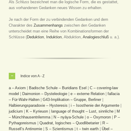
Als
Schluss
bezeichnet man die logische Form, die es gestattet,
aus vorhandenen Gedanken neues Wissen zu erhalten.
Je nach der Form der zu verbindenden Gedanken und dem
Charakter des
Zusammenhangs
zwischen den Gedanken
unterscheidet man eine Reihe von Kombinationsformen der
Schlüsse (
Deduktion
,
Induktion
, Abduktion,
Analogieschluß
u. a.).
Indice von A - Z
a – Axiom
|
Badische Schule – Buridians Esel
|
C – covering-law
model
|
Daimonion – Dysteleologie
|
e – externe Relation
|
fallacia
– Für-Wahr-Halten
|
G43-Implikation – Gruppe, Berliner
|
Halbierungsparadoxie – Hysteresis
|
i – Isosthenie der Argumente
|
judicium
|
K – Kyrieuon
|
language of thought – Lust, sinnliche
|
M
– Münchhausentrilemma
|
N – nyāya-Schule
|
o – Oxymoron
|
P –
Pythagoreismus
|
Quadrat, logisches – Quodlibetarier
|
R –
Russell’s Antinomie
|
S – Szientismus
|
t – twin earth
|
Übel –