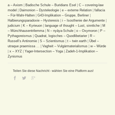
a – Axiom
|
Badische Schule – Buridians Esel
|
C – covering-law
model
|
Daimonion – Dysteleologie
|
e – externe Relation
|
fallacia
– Für-Wahr-Halten
|
G43-Implikation – Gruppe, Berliner
|
Halbierungsparadoxie – Hysteresis
|
i – Isosthenie der Argumente
|
judicium
|
K – Kyrieuon
|
language of thought – Lust, sinnliche
|
M
– Münchhausentrilemma
|
N – nyāya-Schule
|
o – Oxymoron
|
P –
Pythagoreismus
|
Quadrat, logisches – Quodlibetarier
|
R –
Russell’s Antinomie
|
S – Szientismus
|
t – twin earth
|
Übel –
utraque praemissa …
|
Vagheit – Vulgärmaterialismus
|
w – Würde
|
x – XYZ
|
Yager-Intersection – Yoga
|
Zadeh-1-Implikation –
Zynismus
Teilen Sie diese Nachricht - wählen Sie eine Platform aus!